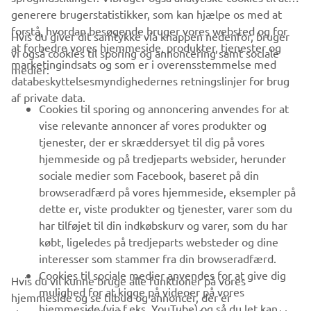
generere brugerstatistikker, som kan hjælpe os med at
forstå, hvordan besøgende bruger vores websted og for
Hvis du giver dit samtykke via knappen nedenfor, bruger
at forbedre vores hjemmeside, produkter, tjenester og
vi også cookies til sporing og annoncering samt sociale
VIRKSOMHED
marketingindsats og som er i overensstemmelse med
medier:
databeskyttelsesmyndighedernes retningslinjer for brug
af private data.
B2B
Cookies til sporing og annoncering anvendes for at
vise relevante annoncer af vores produkter og
MERE YAMAHA
tjenester, der er skræddersyet til dig på vores
hjemmeside og på tredjeparts websider, herunder
sociale medier som Facebook, baseret på din
SUPPORT
browseradfærd på vores hjemmeside, eksempler på
dette er, viste produkter og tjenester, varer som du
har tilføjet til din indkøbskurv og varer, som du har
NYHEDSBREV
købt, ligeledes på tredjeparts websteder og dine
Vær den første til at få besked om de seneste tilbud, særlige
interesser som stammer fra din browseradfærd.
arrangementer, nye udgivelser og meget mere.
Cookies til sociale medier anvendes for at give dig
Hvis du vil kunne bruge alle funktioner på vores
mulighed for at kigge på videoer på vores
hjemmeside og se tilbud og annoncer, der er
hjemmeside (via f.eks. YouTube) og så du let kan