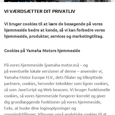
Yamahas helt nye Helm Master EX-rigningsystem er
designet til professionelle, entusiaster og
VI VÆRDSÆTTER DIT PRIVATLIV
fritidsbrugere og gør sejlads både nemt og behageligt
med et avanceret udvalg af funktioner.
Vi bruger cookies til at lære de besøgende på vores
hjemmeside bedre at kende, så vi kan forbedre vores
hjemmeside, produkter, services og marketingtiltag.
LÆS MERE
Cookies på Yamaha Motors hjemmeside
FIND EN FORHANDLER
På vores hjemmeside (yamaha-motor.eu) – og
på eventuelle lokale versioner af denne – anvender vi,
Yamaha Motor Europe N.V., dets filialer og tilknyttede
partnere, cookies, herunder teknikker som ligner cookies,
så som JaveScript og Web beacons. Vi bruger funktionelle
cookies, så vores hjemmeside fungerer korrekt og giver
dig grundlæggende funktioner på vores hjemmeside,
f.eks. at huske dine loginoplysninger og
sprogindstillinger. Vibruger også analytiske cookies til at