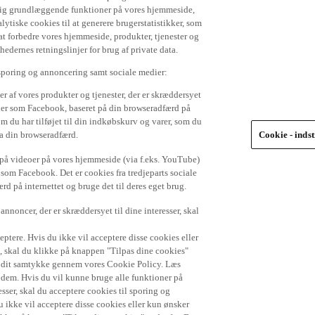
 dig grundlæggende funktioner på vores hjemmeside,
lytiske cookies til at generere brugerstatistikker, som
t forbedre vores hjemmeside, produkter, tjenester og
ernes retningslinjer for brug af private data.
 sporing og annoncering samt sociale medier:
r af vores produkter og tjenester, der er skræddersyet
dier som Facebook, baseret på din browseradfærd på
om du har tilføjet til din indkøbskurv og varer, som du
ra din browseradfærd.
Cookie - indst
e på videoer på vores hjemmeside (via f.eks. YouTube)
 som Facebook. Det er cookies fra tredjeparts sociale
d på internettet og bruge det til deres eget brug.
nnoncer, der er skræddersyet til dine interesser, skal
ptere. Hvis du ikke vil acceptere disse cookies eller
), skal du klikke på knappen "Tilpas dine cookies"
de dit samtykke gennem vores Cookie Policy. Læs
r dem. Hvis du vil kunne bruge alle funktioner på
sser, skal du acceptere cookies til sporing og
 ikke vil acceptere disse cookies eller kun ønsker