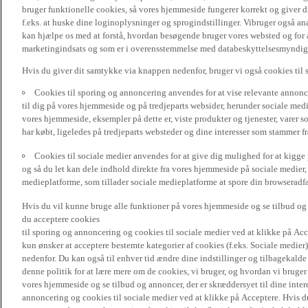
bruger funktionelle cookies, så vores hjemmeside fungerer korrekt og giver
f.eks. at huske dine loginoplysninger og sprogindstillinger. Vibruger også ana
kan hjælpe os med at forstå, hvordan besøgende bruger vores websted og for a
marketingindsats og som er i overensstemmelse med databeskyttelsesmyndighed
Hvis du giver dit samtykke via knappen nedenfor, bruger vi også cookies til
Cookies til sporing og annoncering anvendes for at vise relevante annonce
til dig på vores hjemmeside og på tredjeparts websider, herunder sociale me
vores hjemmeside, eksempler på dette er, viste produkter og tjenester, varer s
har købt, ligeledes på tredjeparts websteder og dine interesser som stammer f
Cookies til sociale medier anvendes for at give dig mulighed for at kigg
og så du let kan dele indhold direkte fra vores hjemmeside på sociale medier,
medieplatforme, som tillader sociale medieplatforme at spore din browseradfær
Hvis du vil kunne bruge alle funktioner på vores hjemmeside og se tilbud og a
du acceptere cookies
til sporing og annoncering og cookies til sociale medier ved at klikke på Acce
kun ønsker at acceptere bestemte kategorier af cookies (f.eks. Sociale medier
nedenfor. Du kan også til enhver tid ændre dine indstillinger og tilbagekal
denne politik for at lære mere om de cookies, vi bruger, og hvordan vi bruge
vores hjemmeside og se tilbud og annoncer, der er skræddersyet til dine intere
annoncering og cookies til sociale medier ved at klikke på Acceptere. Hvis du