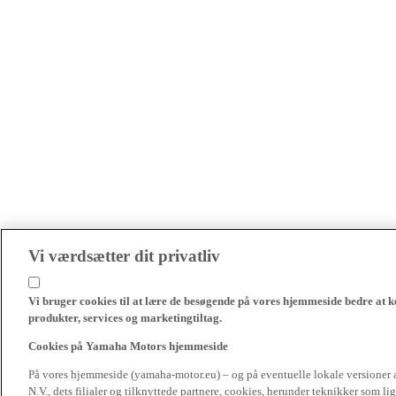
Vi værdsætter dit privatliv
Vi bruger cookies til at lære de besøgende på vores hjemmeside bedre at k
produkter, services og marketingtiltag.
Cookies på Yamaha Motors hjemmeside
På vores hjemmeside (yamaha-motor.eu) – og på eventuelle lokale versioner
N.V., dets filialer og tilknyttede partnere, cookies, herunder teknikker som l