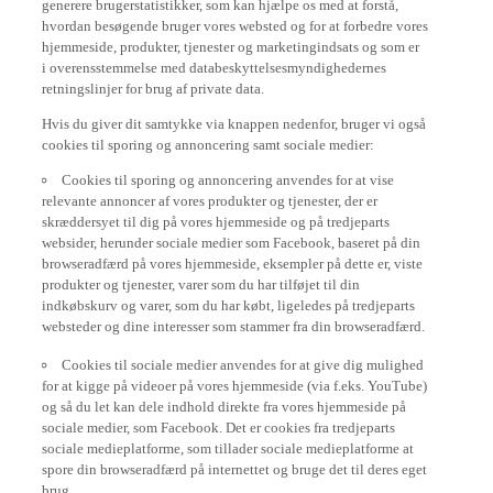
hvordan besøgende bruger vores websted og for at forbedre vores
hjemmeside, produkter, tjenester og marketingindsats og som er
i overensstemmelse med databeskyttelsesmyndighedernes
retningslinjer for brug af private data.
Hvis du giver dit samtykke via knappen nedenfor, bruger vi også
cookies til sporing og annoncering samt sociale medier:
Cookies til sporing og annoncering anvendes for at vise
relevante annoncer af vores produkter og tjenester, der er
skræddersyet til dig på vores hjemmeside og på tredjeparts
websider, herunder sociale medier som Facebook, baseret på din
browseradfærd på vores hjemmeside, eksempler på dette er, viste
produkter og tjenester, varer som du har tilføjet til din
indkøbskurv og varer, som du har købt, ligeledes på tredjeparts
websteder og dine interesser som stammer fra din browseradfærd.
Cookies til sociale medier anvendes for at give dig mulighed
for at kigge på videoer på vores hjemmeside (via f.eks. YouTube)
og så du let kan dele indhold direkte fra vores hjemmeside på
sociale medier, som Facebook. Det er cookies fra tredjeparts
sociale medieplatforme, som tillader sociale medieplatforme at
spore din browseradfærd på internettet og bruge det til deres eget
brug.