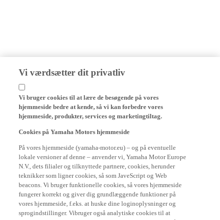
Vi værdsætter dit privatliv
Vi bruger cookies til at lære de besøgende på vores
hjemmeside bedre at kende, så vi kan forbedre vores
hjemmeside, produkter, services og marketingtiltag.
Cookies på Yamaha Motors hjemmeside
På vores hjemmeside (yamaha-motor.eu) – og på eventuelle
lokale versioner af denne – anvender vi, Yamaha Motor Europe
N.V., dets filialer og tilknyttede partnere, cookies, herunder
teknikker som ligner cookies, så som JaveScript og Web
beacons. Vi bruger funktionelle cookies, så vores hjemmeside
fungerer korrekt og giver dig grundlæggende funktioner på
vores hjemmeside, f.eks. at huske dine loginoplysninger og
sprogindstillinger. Vibruger også analytiske cookies til at
generere brugerstatistikker, som kan hjælpe os med at forstå,