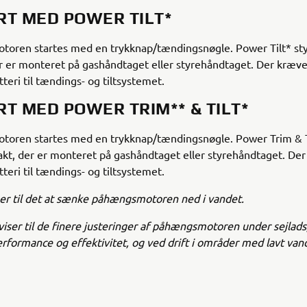
RT MED POWER TILT*
oren startes med en trykknap/tændingsnøgle. Power Tilt* sty
r er monteret på gashåndtaget eller styrehåndtaget. Der kræve
tteri til tændings- og tiltsystemet.
RT MED POWER TRIM** & TILT*
oren startes med en trykknap/tændingsnøgle. Power Trim & Ti
akt, der er monteret på gashåndtaget eller styrehåndtaget. De
tteri til tændings- og tiltsystemet.
ser til det at sænke påhængsmotoren ned i vandet.
iser til de finere justeringer af påhængsmotoren under sejlads
performance og effektivitet, og ved drift i områder med lavt van