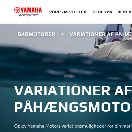
VORES MODELLER
TILBEHØR
BEKLÆ
BÅDMOTORER
VARIATIONER AF PÅH
VARIATIONER A
PÅHÆNGSMOTO
Oplev Yamaha Motors variationsmuligheder for din ma