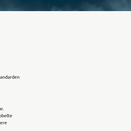
Standarden
r.
bbelte
gere