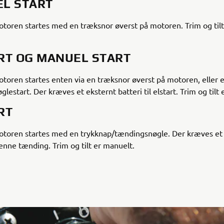
L START
oren startes med en træksnor øverst på motoren. Trim og tilt
RT OG MANUEL START
ren startes enten via en træksnor øverst på motoren, eller e
lestart. Der kræves et eksternt batteri til elstart. Trim og tilt
RT
oren startes med en trykknap/tændingsnøgle. Der kræves et 
 denne tænding. Trim og tilt er manuelt.