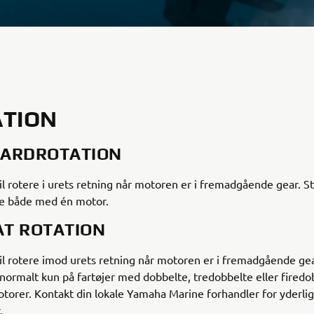
ATION
ARDROTATION
il rotere i urets retning når motoren er i fremadgående gear. 
te både med én motor.
T ROTATION
il rotere imod urets retning når motoren er i fremadgående gea
normalt kun på fartøjer med dobbelte, tredobbelte eller firedo
orer. Kontakt din lokale Yamaha Marine forhandler for yderli
.