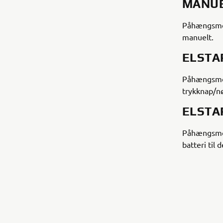
MANUE
Påhængsmot
manuelt.
ELSTA
Påhængsmoto
trykknap/nøg
ELSTA
Påhængsmot
batteri til