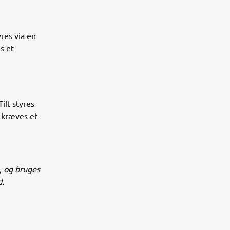
res via en
s et
lt styres
r kræves et
, og bruges
d.