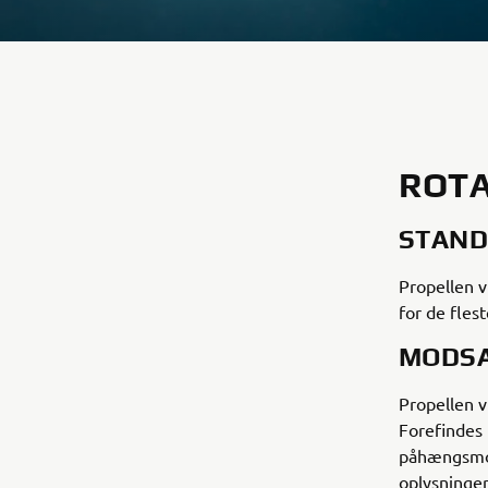
ROT
STAND
Propellen v
for de fles
MODSA
Propellen v
Forefindes 
påhængsmot
oplysninger