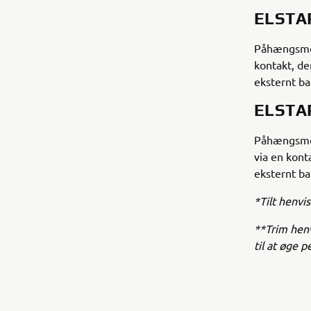
ELSTA
Påhængsmot
kontakt, de
eksternt ba
ELSTA
Påhængsmot
via en kont
eksternt ba
*Tilt henvi
**Trim henv
til at øge 