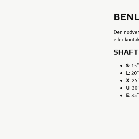
BEN
Den nødvend
eller konta
SHAFT
S
: 15
L
: 20
X
: 25
U
: 30
E
: 35