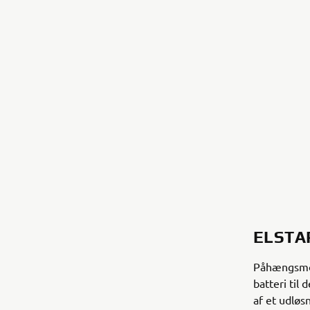
ELSTA
Påhængsmot
batteri til
af et udløs