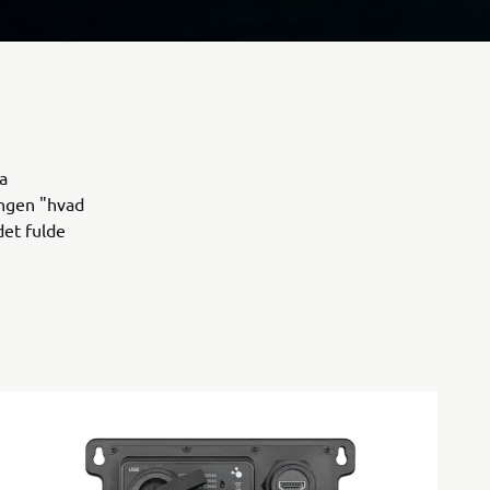
ra
ingen "hvad
det fulde