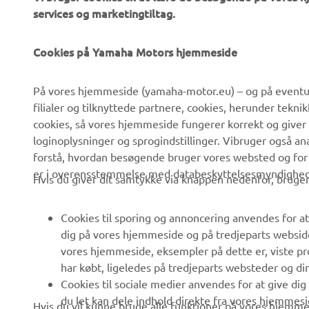
Cookies på Yamaha Motors hjemmeside
På vores hjemmeside (yamaha-motor.eu) – og på eventue
filialer og tilknyttede partnere, cookies, herunder tekn
cookies, så vores hjemmeside fungerer korrekt og giver
VIRKSOMHED
B2B
loginoplysninger og sprogindstillinger. Vibruger også an
forstå, hvordan besøgende bruger vores websted og for
Om os
eBike systemer
er i overensstemmelse med databeskyttelsesmyndighedern
Hvis du giver dit samtykke via knappen nedenfor, bruger 
Nyheder
Myndigheder
Begivenheder
Golfbaner
Cookies til sporing og annoncering anvendes for at
dig på vores hjemmeside og på tredjeparts websid
Presse
Redningstjensten
vores hjemmeside, eksempler på dette er, viste pro
Brochurer
Køreskoler
har købt, ligeledes på tredjeparts websteder og d
Cookies til sociale medier anvendes for at give di
Arbejde hos Yamaha
Robotics
du let kan dele indhold direkte fra vores hjemmesi
Hvis du vil kunne bruge alle funktioner på vores hjemmes
Bliv forhandler
Partnerskaber
medieplatforme, som tillader sociale medieplatfor
acceptere cookies