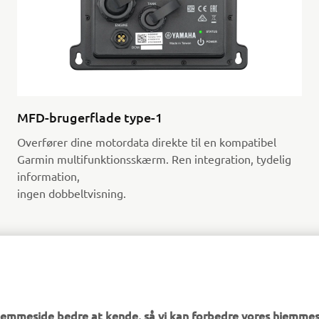
MFD-brugerflade type-1
Overfører dine motordata direkte til en kompatibel
Garmin multifunktionsskærm. Ren integration, tydelig
information,
ingen dobbeltvisning.
hjemmeside bedre at kende, så vi kan forbedre vores hjemmes
FIND DIN NÆRMESTE FORHANDLER