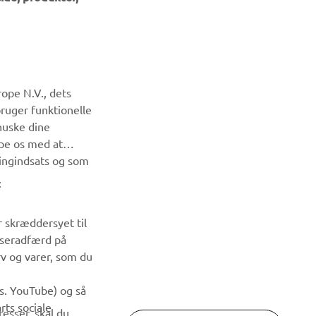
ope N.V., dets
bruger funktionelle
huske dine
NYHEDSBREV
lpe os med at
ingindsats og som
Vær den første til at få besked om de seneste tilbud, særlige
arrangementer, nye udgivelser og meget mere.
:
TILMELD DIG
r skræddersyet til
wseradfærd på
rv og varer, som du
Læs vores privatlivspolitik for at lære, hvordan vi behandler
dine personlige data:
Privatlivspolitik
ks. YouTube) og så
rts sociale
esser, skal du
deres eget brug.
COOKIE - INDSTILLINGER