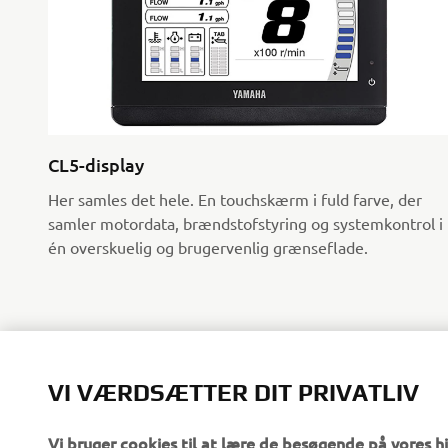
CL5-display
Her samles det hele. En touchskærm i fuld farve, der
samler motordata, brændstofstyring og systemkontrol i
én overskuelig og brugervenlig grænseflade.
VI VÆRDSÆTTER DIT PRIVATLIV
Vi bruger cookies til at lære de besøgende på vores 
services og marketingtiltag.