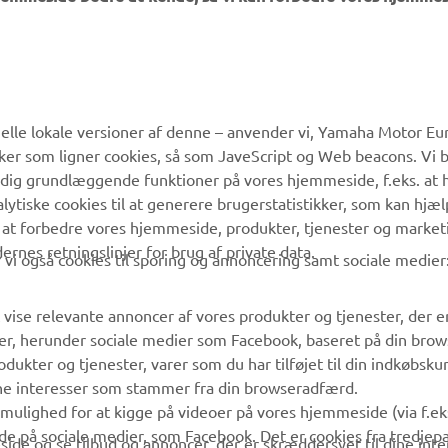
lle lokale versioner af denne – anvender vi, Yamaha Motor Eur
ikker som ligner cookies, så som JaveScript og Web beacons. Vi 
 dig grundlæggende funktioner på vores hjemmeside, f.eks. at 
MERE YAMAHA
SUPPORT
alytiske cookies til at generere brugerstatistikker, som kan hjæ
 at forbedre vores hjemmeside, produkter, tjenester og market
MyYamaha
Kundeservice
es retningslinjer for brug af private data.
vi også cookies til sporing og annoncering samt sociale medier
Yamaha Music
Reservedelskatalog
Yamaha Racing
Yamaha-forhandler
 vise relevante annoncer af vores produkter og tjenester, der e
er, herunder sociale medier som Facebook, baseret på din bro
Yamaha Motor Global
Håndtering af
dukter og tjenester, varer som du har tilføjet til din indkøbsku
affaldsbatterier
Mobil Apps
ine interesser som stammer fra din browseradfærd.
g mulighed for at kigge på videoer på vores hjemmeside (via f.e
de på sociale medier, som Facebook. Det er cookies fra tredjepa
ide og se tilbud og annoncer, der er skræddersyet til dine inter
me at spore din browseradfærd på internettet og bruge det til 