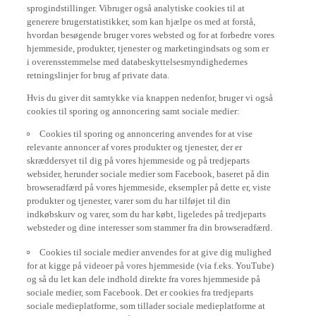
sprogindstillinger. Vibruger også analytiske cookies til at
generere brugerstatistikker, som kan hjælpe os med at forstå,
hvordan besøgende bruger vores websted og for at forbedre vores
hjemmeside, produkter, tjenester og marketingindsats og som er
i overensstemmelse med databeskyttelsesmyndighedernes
retningslinjer for brug af private data.
Hvis du giver dit samtykke via knappen nedenfor, bruger vi også
cookies til sporing og annoncering samt sociale medier:
Cookies til sporing og annoncering anvendes for at vise
relevante annoncer af vores produkter og tjenester, der er
skræddersyet til dig på vores hjemmeside og på tredjeparts
websider, herunder sociale medier som Facebook, baseret på din
browseradfærd på vores hjemmeside, eksempler på dette er, viste
produkter og tjenester, varer som du har tilføjet til din
indkøbskurv og varer, som du har købt, ligeledes på tredjeparts
websteder og dine interesser som stammer fra din browseradfærd.
Cookies til sociale medier anvendes for at give dig mulighed
for at kigge på videoer på vores hjemmeside (via f.eks. YouTube)
og så du let kan dele indhold direkte fra vores hjemmeside på
sociale medier, som Facebook. Det er cookies fra tredjeparts
sociale medieplatforme, som tillader sociale medieplatforme at
spore din browseradfærd på internettet og bruge det til deres eget