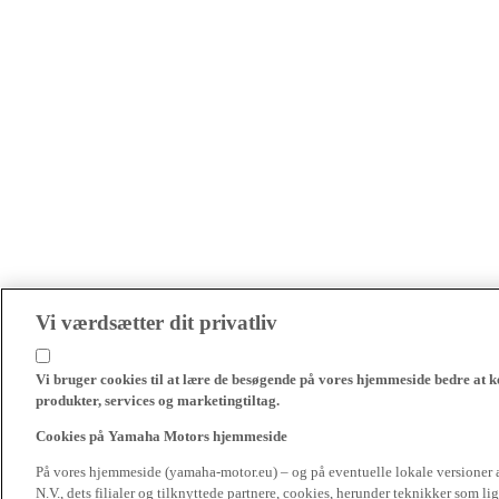
Vi værdsætter dit privatliv
Vi bruger cookies til at lære de besøgende på vores hjemmeside bedre at k
produkter, services og marketingtiltag.
Cookies på Yamaha Motors hjemmeside
På vores hjemmeside (yamaha-motor.eu) – og på eventuelle lokale versioner
N.V., dets filialer og tilknyttede partnere, cookies, herunder teknikker som l