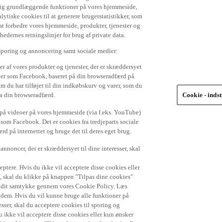
 dig grundlæggende funktioner på vores hjemmeside,
lytiske cookies til at generere brugerstatistikker, som
t forbedre vores hjemmeside, produkter, tjenester og
ernes retningslinjer for brug af private data.
 sporing og annoncering samt sociale medier:
r af vores produkter og tjenester, der er skræddersyet
dier som Facebook, baseret på din browseradfærd på
om du har tilføjet til din indkøbskurv og varer, som du
ra din browseradfærd.
Cookie - indst
e på videoer på vores hjemmeside (via f.eks. YouTube)
 som Facebook. Det er cookies fra tredjeparts sociale
d på internettet og bruge det til deres eget brug.
nnoncer, der er skræddersyet til dine interesser, skal
ptere. Hvis du ikke vil acceptere disse cookies eller
), skal du klikke på knappen "Tilpas dine cookies"
de dit samtykke gennem vores Cookie Policy. Læs
r dem. Hvis du vil kunne bruge alle funktioner på
sser, skal du acceptere cookies til sporing og
 ikke vil acceptere disse cookies eller kun ønsker