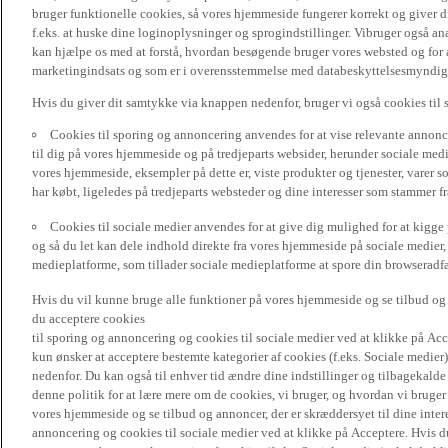
bruger funktionelle cookies, så vores hjemmeside fungerer korrekt og giver
f.eks. at huske dine loginoplysninger og sprogindstillinger. Vibruger også ana
kan hjælpe os med at forstå, hvordan besøgende bruger vores websted og for a
marketingindsats og som er i overensstemmelse med databeskyttelsesmyndighed
Hvis du giver dit samtykke via knappen nedenfor, bruger vi også cookies til
Cookies til sporing og annoncering anvendes for at vise relevante annonce
til dig på vores hjemmeside og på tredjeparts websider, herunder sociale me
vores hjemmeside, eksempler på dette er, viste produkter og tjenester, varer s
har købt, ligeledes på tredjeparts websteder og dine interesser som stammer f
Cookies til sociale medier anvendes for at give dig mulighed for at kigg
og så du let kan dele indhold direkte fra vores hjemmeside på sociale medier,
medieplatforme, som tillader sociale medieplatforme at spore din browseradfær
Hvis du vil kunne bruge alle funktioner på vores hjemmeside og se tilbud og a
du acceptere cookies
til sporing og annoncering og cookies til sociale medier ved at klikke på Acce
kun ønsker at acceptere bestemte kategorier af cookies (f.eks. Sociale medier
nedenfor. Du kan også til enhver tid ændre dine indstillinger og tilbagekal
denne politik for at lære mere om de cookies, vi bruger, og hvordan vi bruge
vores hjemmeside og se tilbud og annoncer, der er skræddersyet til dine intere
annoncering og cookies til sociale medier ved at klikke på Acceptere. Hvis du