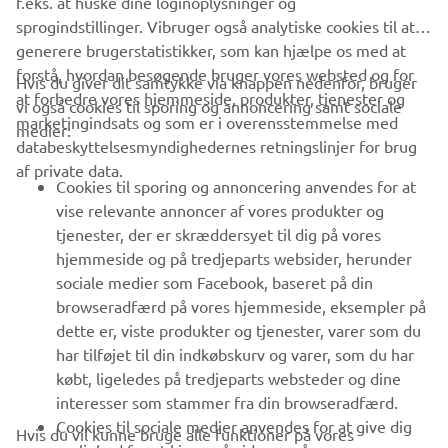
f.eks. at huske dine loginoplysninger og
sprogindstillinger. Vibruger også analytiske cookies til at
generere brugerstatistikker, som kan hjælpe os med at
forstå, hvordan besøgende bruger vores websted og for
Hvis du giver dit samtykke via knappen nedenfor, bruger
at forbedre vores hjemmeside, produkter, tjenester og
vi også cookies til sporing og annoncering samt sociale
marketingindsats og som er i overensstemmelse med
medier:
databeskyttelsesmyndighedernes retningslinjer for brug
af private data.
Cookies til sporing og annoncering anvendes for at
vise relevante annoncer af vores produkter og
tjenester, der er skræddersyet til dig på vores
hjemmeside og på tredjeparts websider, herunder
sociale medier som Facebook, baseret på din
browseradfærd på vores hjemmeside, eksempler på
dette er, viste produkter og tjenester, varer som du
har tilføjet til din indkøbskurv og varer, som du har
købt, ligeledes på tredjeparts websteder og dine
interesser som stammer fra din browseradfærd.
Cookies til sociale medier anvendes for at give dig
Hvis du vil kunne bruge alle funktioner på vores