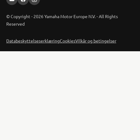
© Copyright - 2026 Yamaha Motor Europe N.V. - All Rights
Reserved
Databeskyttelseserklæring
Cookies
Vilkår og betingelser