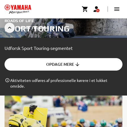
ROADS OF LIFE
SPORT TOURING
SPORT TOURING
Udforsk Sport Touring‑segmentet
OPDAGE MERE
Aktiviteten udføres af professionelle kørere i et lukket
område.