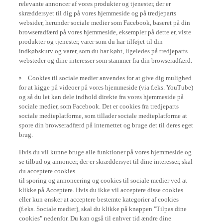
relevante annoncer af vores produkter og tjenester, der er
skræddersyet til dig på vores hjemmeside og på tredjeparts
websider, herunder sociale medier som Facebook, baseret på din
browseradfærd på vores hjemmeside, eksempler på dette er, viste
produkter og tjenester, varer som du har tilføjet til din
indkøbskurv og varer, som du har købt, ligeledes på tredjeparts
websteder og dine interesser som stammer fra din browseradfærd.
Cookies til sociale medier anvendes for at give dig mulighed
for at kigge på videoer på vores hjemmeside (via f.eks. YouTube)
og så du let kan dele indhold direkte fra vores hjemmeside på
sociale medier, som Facebook. Det er cookies fra tredjeparts
sociale medieplatforme, som tillader sociale medieplatforme at
spore din browseradfærd på internettet og bruge det til deres eget
brug.
Hvis du vil kunne bruge alle funktioner på vores hjemmeside og
se tilbud og annoncer, der er skræddersyet til dine interesser, skal
du acceptere cookies
til sporing og annoncering og cookies til sociale medier ved at
klikke på Acceptere. Hvis du ikke vil acceptere disse cookies
eller kun ønsker at acceptere bestemte kategorier af cookies
(f.eks. Sociale medier), skal du klikke på knappen "Tilpas dine
cookies" nedenfor. Du kan også til enhver tid ændre dine