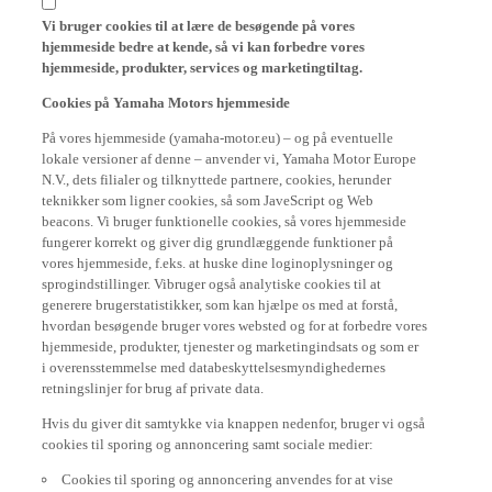
Vi bruger cookies til at lære de besøgende på vores
hjemmeside bedre at kende, så vi kan forbedre vores
hjemmeside, produkter, services og marketingtiltag.
Cookies på Yamaha Motors hjemmeside
På vores hjemmeside (yamaha-motor.eu) – og på eventuelle
lokale versioner af denne – anvender vi, Yamaha Motor Europe
N.V., dets filialer og tilknyttede partnere, cookies, herunder
teknikker som ligner cookies, så som JaveScript og Web
beacons. Vi bruger funktionelle cookies, så vores hjemmeside
fungerer korrekt og giver dig grundlæggende funktioner på
vores hjemmeside, f.eks. at huske dine loginoplysninger og
sprogindstillinger. Vibruger også analytiske cookies til at
generere brugerstatistikker, som kan hjælpe os med at forstå,
hvordan besøgende bruger vores websted og for at forbedre vores
hjemmeside, produkter, tjenester og marketingindsats og som er
i overensstemmelse med databeskyttelsesmyndighedernes
retningslinjer for brug af private data.
Hvis du giver dit samtykke via knappen nedenfor, bruger vi også
cookies til sporing og annoncering samt sociale medier:
Cookies til sporing og annoncering anvendes for at vise