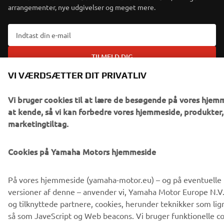
arrangementer, nye udgivelser og meget mere.
TILMELD DIG
VI VÆRDSÆTTER DIT PRIVATLIV
Læs vores privatlivspolitik for at lære, hvordan vi behandler dine
personlige data:
Privatlivspolitik
Vi bruger cookies til at lære de besøgende på vores hjem
at kende, så vi kan forbedre vores hjemmeside, produkter,
marketingtiltag.
Denmark (Danish)
Cookies på Yamaha Motors hjemmeside
På vores hjemmeside (yamaha-motor.eu) – og på eventuelle 
© Copyright - 2026 Yamaha Motor Europe N.V. - All Rights
versioner af denne – anvender vi, Yamaha Motor Europe N.V., 
Reserved
og tilknyttede partnere, cookies, herunder teknikker som lig
så som JaveScript og Web beacons. Vi bruger funktionelle co