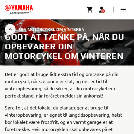
DIN MOTORCYKEL OM VINTEREN
GODT AT TÆNKE PÅ, NÅR DU
OPBEVARER DIN
MOTORCYKEL OM VINTEREN
Det er godt at bruge lidt ekstra tid og omtanke på din
motorcykel, når sæsonen er slut, og det er tid til
vinteropbevaring, så du sikrer, at din motorcykel er i
perfekt stand, når foråret melder sin ankomst!
Sørg for, at det lokale, du planlægger at bruge til
vinteropbevaring, er egnet til langtidsopbevaring, helst
bør lokalet være frostfrit, og en varmt garage er at
foretrække. Hvis motorcyklen skal opbevares på et