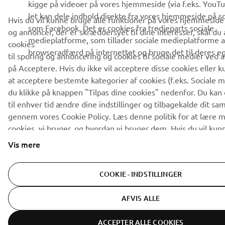
kigge på videoer på vores hjemmeside (via f.eks. YouTu
let kan dele indhold direkte fra vores hjemmeside på s
Hvis du vil kunne bruge alle funktioner på vores hjemmeside 
som Facebook. Det er cookies fra tredjeparts sociale
og annoncer, der er skræddersyet til dine interesser, skal du
medieplatforme, som tillader sociale medieplatforme a
cookies
browseradfærd på internettet og bruge det til deres eg
til sporing og annoncering og cookies til sociale medier ved a
på Acceptere. Hvis du ikke vil acceptere disse cookies eller 
at acceptere bestemte kategorier af cookies (f.eks. Sociale m
du klikke på knappen "Tilpas dine cookies" nedenfor. Du kan
til enhver tid ændre dine indstillinger og tilbagekalde dit sa
gennem vores Cookie Policy. Læs denne politik for at lære 
cookies, vi bruger, og hvordan vi bruger dem. Hvis du vil kun
funktioner på vores hjemmeside og se tilbud og annoncer, de
Vis mere
skræddersyet til dine interesser, skal du acceptere cookies ti
annoncering og cookies til sociale medier ved at klikke på Ac
COOKIE - INDSTILLINGER
du ikke vil acceptere disse cookies eller kun ønsker at acce
kategorier af cookies (f.eks. Sociale medier), skal du klikke 
AFVIS ALLE
"Tilpas dine cookies" nedenfor. Du kan også til enhver tid æ
indstillinger og tilbagekalde dit samtykke gennem vores
Cook
ACCEPTER ALLE COOKIES
Læs denne politik for at lære mere om de cookies, vi bruger