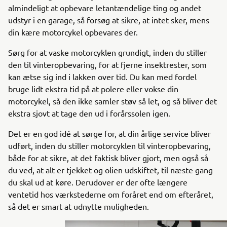
almindeligt at opbevare letantændelige ting og andet
udstyr i en garage, så forsøg at sikre, at intet sker, mens
din kære motorcykel opbevares der.
Sørg for at vaske motorcyklen grundigt, inden du stiller
den til vinteropbevaring, for at fjerne insektrester, som
kan ætse sig ind i lakken over tid. Du kan med fordel
bruge lidt ekstra tid på at polere eller vokse din
motorcykel, så den ikke samler støv så let, og så bliver det
ekstra sjovt at tage den ud i forårssolen igen.
Det er en god idé at sørge for, at din årlige service bliver
udført, inden du stiller motorcyklen til vinteropbevaring,
både for at sikre, at det faktisk bliver gjort, men også så
du ved, at alt er tjekket og olien udskiftet, til næste gang
du skal ud at køre. Derudover er der ofte længere
ventetid hos værkstederne om foråret end om efteråret,
så det er smart at udnytte muligheden.