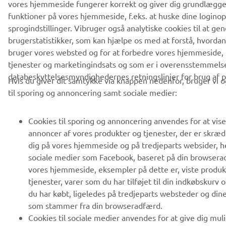
Databeskyttelseserklæring
Cookies
Vilkår og betingelser
vores hjemmeside fungerer korrekt og giver dig grundlægg
funktioner på vores hjemmeside, f.eks. at huske dine logino
sprogindstillinger. Vibruger også analytiske cookies til at ge
brugerstatistikker, som kan hjælpe os med at forstå, hvord
bruger vores websted og for at forbedre vores hjemmeside, 
tjenester og marketingindsats og som er i overensstemmel
databeskyttelsesmyndighedernes retningslinjer for brug af p
Hvis du giver dit samtykke via knappen nedenfor, bruger vi o
til sporing og annoncering samt sociale medier:
Cookies til sporing og annoncering anvendes for at vis
annoncer af vores produkter og tjenester, der er skrædd
dig på vores hjemmeside og på tredjeparts websider, 
sociale medier som Facebook, baseret på din browsera
vores hjemmeside, eksempler på dette er, viste produk
tjenester, varer som du har tilføjet til din indkøbskurv 
du har købt, ligeledes på tredjeparts websteder og dine
som stammer fra din browseradfærd.
Cookies til sociale medier anvendes for at give dig mul