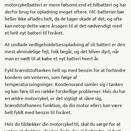
motorcykelbatteri er mere følsomt end et bilbatteri og har
derfor brug for opladning meget oftere. MC-batterier bør
heller ikke aflades helt, da de tager skade af det, og ofte
kan netop dette være årsagen til at det nødvendigt med
et helt nyt batteri til foråret.
At undlade vedligeholdelsesopladning af sit batteri er den
mest almindelige fejl, folk begår, og det bliver dyrt, når
man er nødt til at købe et nyt batteri hvert år.
Fyld brændstoftanken helt op med benzin for at forhindre
kondens om vinteren, som følge af
temperatursvingninger. Kondensvand samler sig i tanken
og kan føre til en række forskellige problemer. Hvis du har
en ældre motorcykel, er det vigtigt at sikre sig,
brændstofhanens funktion, da din motor ellers kan være
helt fyldt med benzin til foråret.
Hvis du tildækker din motorcykel til, skal du sørge for at
vælge et dækken, der kan ånde, for at forhindre, at fugt