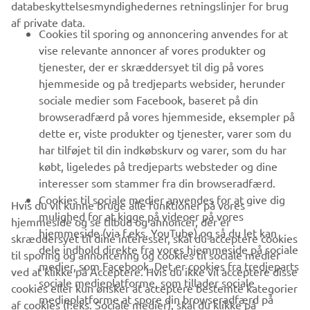
databeskyttelsesmyndighedernes retningslinjer for brug
af private data.
B2B
Cookies til sporing og annoncering anvendes for at
vise relevante annoncer af vores produkter og
MERE YAMAHA
tjenester, der er skræddersyet til dig på vores
hjemmeside og på tredjeparts websider, herunder
sociale medier som Facebook, baseret på din
SUPPORT
browseradfærd på vores hjemmeside, eksempler på
dette er, viste produkter og tjenester, varer som du
har tilføjet til din indkøbskurv og varer, som du har
NYHEDSBREV
købt, ligeledes på tredjeparts websteder og dine
Vær den første til at få besked om de seneste tilbud, særlige
interesser som stammer fra din browseradfærd.
arrangementer, nye udgivelser og meget mere.
Cookies til sociale medier anvendes for at give dig
Hvis du vil kunne bruge alle funktioner på vores
mulighed for at kigge på videoer på vores
hjemmeside og se tilbud og annoncer, der er
hjemmeside (via f.eks. YouTube) og så du let kan
skræddersyet til dine interesser, skal du acceptere cookies
dele indhold direkte fra vores hjemmeside på sociale
til sporing og annoncering og cookies til sociale medier
TILMELD DIG
medier, som Facebook. Det er cookies fra tredjeparts
ved at klikke på Acceptere. Hvis du ikke vil acceptere disse
sociale medieplatforme, som tillader sociale
cookies eller kun ønsker at acceptere bestemte kategorier
medieplatforme at spore din browseradfærd på
Læs vores privatlivspolitik for at lære, hvordan vi behandler dine
af cookies (f.eks. Sociale medier), skal du klikke på