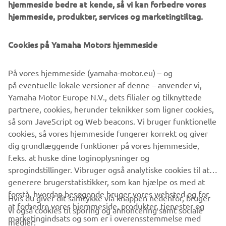
hjemmeside bedre at kende, så vi kan forbedre vores
hjemmeside, produkter, services og marketingtiltag.
Cookies på Yamaha Motors hjemmeside
På vores hjemmeside (yamaha-motor.eu) – og
på eventuelle lokale versioner af denne – anvender vi,
Yamaha Motor Europe N.V., dets filialer og tilknyttede
partnere, cookies, herunder teknikker som ligner cookies,
Yard Built
så som JaveScript og Web beacons. Vi bruger funktionelle
"Faster Son" par Shinya Kimura
cookies, så vores hjemmeside fungerer korrekt og giver
Læs mere
dig grundlæggende funktioner på vores hjemmeside,
f.eks. at huske dine loginoplysninger og
sprogindstillinger. Vibruger også analytiske cookies til at
generere brugerstatistikker, som kan hjælpe os med at
forstå, hvordan besøgende bruger vores websted og for
Hvis du giver dit samtykke via knappen nedenfor, bruger
at forbedre vores hjemmeside, produkter, tjenester og
vi også cookies til sporing og annoncering samt sociale
VIRKSOMHED
marketingindsats og som er i overensstemmelse med
medier: