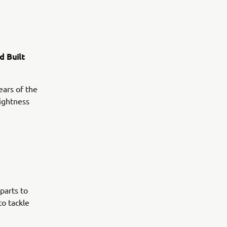
d Built
ears of the
lightness
parts to
to tackle