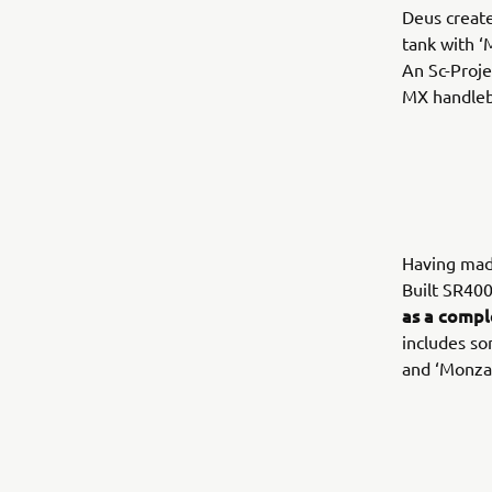
Deus create
tank with ‘
An Sc-Proje
MX handleba
Having made
Built SR400
as a compl
includes so
and ‘Monza’