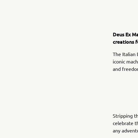
Deus Ex Ma
creations 
The Italian
iconic mach
and freedom
Stripping t
celebrate t
any adventu