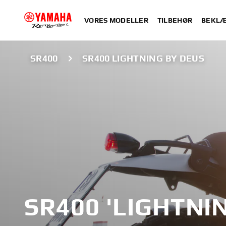
VORES MODELLER
TILBEHØR
BEKLÆ
SR400
SR400 LIGHTNING BY DEUS
SR400 'LIGHTNI