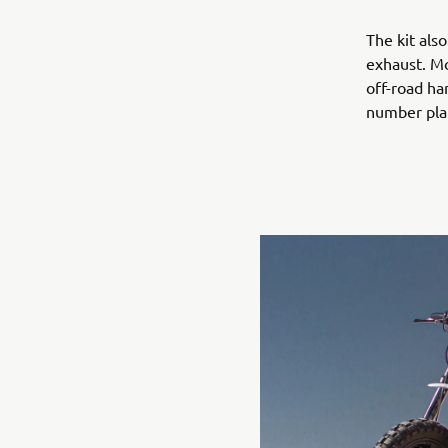
The kit als
exhaust. Mo
off-road ha
number plat