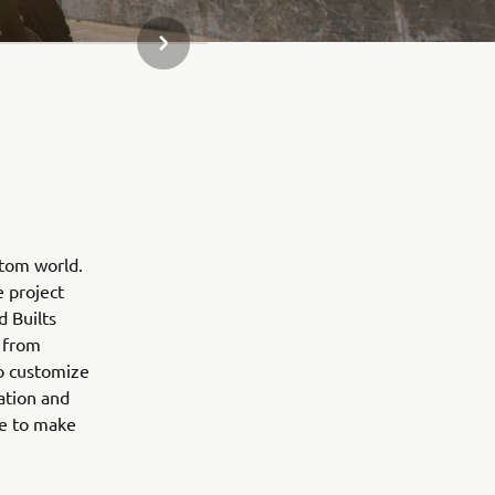
NÆSTE GALLERI ELEMENT
stom world.
e project
d Builts
 from
to customize
ation and
ne to make