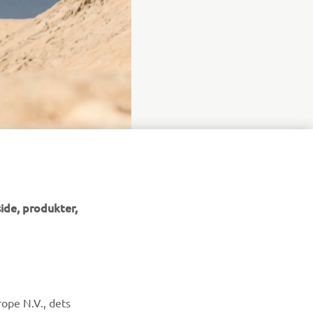
ide, produkter,
NYHEDSBREV
ope N.V., dets