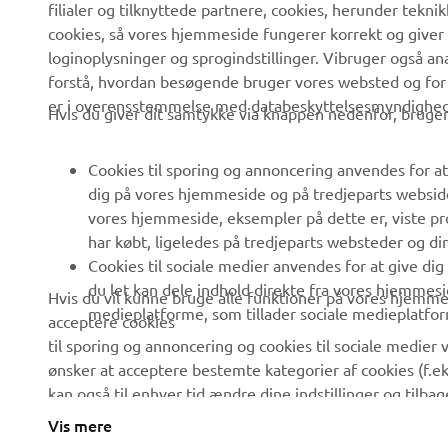
filialer og tilknyttede partnere, cookies, herunder tekn
Om os
eBike systemer
cookies, så vores hjemmeside fungerer korrekt og giver
Nyheder
Myndigheder
loginoplysninger og sprogindstillinger. Vibruger også an
forstå, hvordan besøgende bruger vores websted og for
Begivenheder
Golfbaner
er i overensstemmelse med databeskyttelsesmyndighedern
Hvis du giver dit samtykke via knappen nedenfor, bruger 
Presse
Redningstjensten
Brochurer
Køreskoler
Cookies til sporing og annoncering anvendes for at
Arbejde hos Yamaha
Robotics
dig på vores hjemmeside og på tredjeparts websid
vores hjemmeside, eksempler på dette er, viste pro
Bliv forhandler
Partnerskaber
har købt, ligeledes på tredjeparts websteder og d
Menneskerettighedspolitik
Teknisk information til
Cookies til sociale medier anvendes for at give di
uafhængige forhandlere
du let kan dele indhold direkte fra vores hjemmesi
Hvis du vil kunne bruge alle funktioner på vores hjemmes
Politik for bæredygtighed
medieplatforme, som tillader sociale medieplatfor
acceptere cookies
Yamalube Safety Data
Whistleblower-kanal
til sporing og annoncering og cookies til sociale medier v
Sheets
ønsker at acceptere bestemte kategorier af cookies (f.ek
kan også til enhver tid ændre dine indstillinger og tilb
mere om de cookies, vi bruger, og hvordan vi bruger dem
Vis mere
Denmark (Danish)
og annoncer, der er skræddersyet til dine interesser, ska