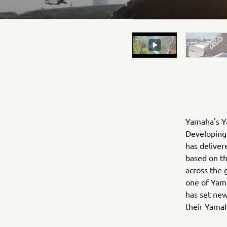
Yamaha's Ya
Developing 
has deliver
based on t
across the 
one of Yama
has set new
their Yama