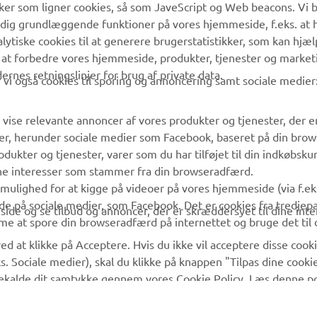
ikker som ligner cookies, så som JaveScript og Web beacons. Vi 
MyYamaha
Kundeservice
 dig grundlæggende funktioner på vores hjemmeside, f.eks. at 
Yamaha Music
Reservedelskatalog
alytiske cookies til at generere brugerstatistikker, som kan hjæ
 at forbedre vores hjemmeside, produkter, tjenester og market
Yamaha Racing
Yamaha-forhandler
es retningslinjer for brug af private data.
vi også cookies til sporing og annoncering samt sociale medier
Yamaha Motor Global
Håndtering af
affaldsbatterier
Mobil Apps
 vise relevante annoncer af vores produkter og tjenester, der e
er, herunder sociale medier som Facebook, baseret på din bro
dukter og tjenester, varer som du har tilføjet til din indkøbsku
ine interesser som stammer fra din browseradfærd.
g mulighed for at kigge på videoer på vores hjemmeside (via f.e
de på sociale medier, som Facebook. Det er cookies fra tredjepa
ide og se tilbud og annoncer, der er skræddersyet til dine inter
me at spore din browseradfærd på internettet og bruge det til 
ed at klikke på Acceptere. Hvis du ikke vil acceptere disse cooki
s. Sociale medier), skal du klikke på knappen "Tilpas dine cook
agekalde dit samtykke gennem vores Cookie Policy. Læs denne pol
. Hvis du vil kunne bruge alle funktioner på vores hjemmeside 
© Copyright - 2026 Yamaha Motor Europe N.V. - All Rights Reserved
l du acceptere cookies til sporing og annoncering og cookies til