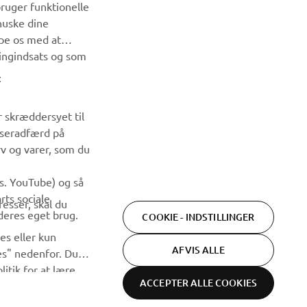
Vær den første til at få besked om de seneste tilbud, særlige
bruger funktionelle
arrangementer, nye udgivelser og meget mere.
huske dine
lpe os med at
TILMELD DIG
ingindsats og som
:
Læs vores privatlivspolitik for at lære, hvordan vi behandler
dine personlige data:
Privatlivspolitik
r skræddersyet til
wseradfærd på
rv og varer, som du
ks. YouTube) og så
rts sociale
esser, skal du
deres eget brug.
COOKIE - INDSTILLINGER
es eller kun
AFVIS ALLE
ies" nedenfor. Du
itik for at lære
ACCEPTER ALLE COOKIES
og se tilbud
Vilkår og
Databeskyttelseserklæring
Cookies
 sociale medier ved
betingelser