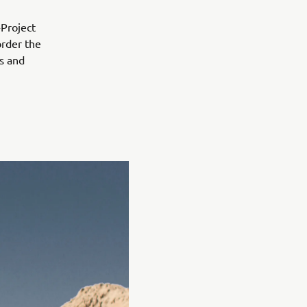
-Project
order the
ls and