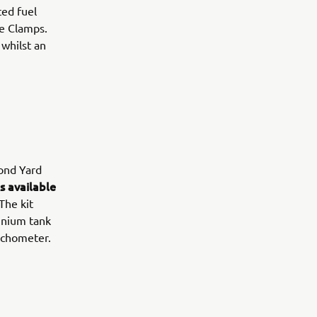
ted fuel
le Clamps.
 whilst an
cond Yard
s available
 The kit
inium tank
tachometer.