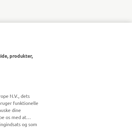
ide, produkter,
NYHEDSBREV
ope N.V., dets
Vær den første til at få besked om de seneste tilbud, særlige
bruger funktionelle
arrangementer, nye udgivelser og meget mere.
huske dine
lpe os med at
ingindsats og som
TILMELD DIG