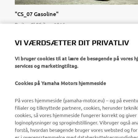
"CS_07 Gasoline"
By it roCkS!bikes, 2016
Læs mere
VI VÆRDSÆTTER DIT PRIVATLIV
Vi bruger cookies til at lære de besøgende på vores 
services og marketingtiltag.
Cookies på Yamaha Motors hjemmeside
VIRKSOMHED
B2B
På vores hjemmeside (yamaha-motor.eu) – og på eventue
filialer og tilknyttede partnere, cookies, herunder tekn
Om os
eBike systemer
cookies, så vores hjemmeside fungerer korrekt og giver
Nyheder
Myndigheder
loginoplysninger og sprogindstillinger. Vibruger også an
forstå, hvordan besøgende bruger vores websted og for
Begivenheder
Golfbaner
er i overensstemmelse med databeskyttelsesmyndighedern