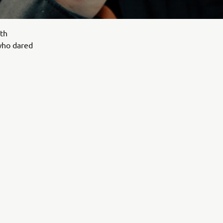
ith
 who dared