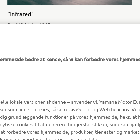
"Infrared"
By JVB Moto, 2015
Læs mere
hjemmeside bedre at kende, så vi kan forbedre vores hjemmes
MERE YAMAHA
SUPPORT
lle lokale versioner af denne – anvender vi, Yamaha Motor Eur
ikker som ligner cookies, så som JaveScript og Web beacons. Vi 
MyYamaha
Kundeservice
 dig grundlæggende funktioner på vores hjemmeside, f.eks. at 
Yamaha Music
Reservedelskatalog
alytiske cookies til at generere brugerstatistikker, som kan hjæ
 at forbedre vores hjemmeside, produkter, tjenester og market
Yamaha Racing
Yamaha-forhandler
es retningslinjer for brug af private data.