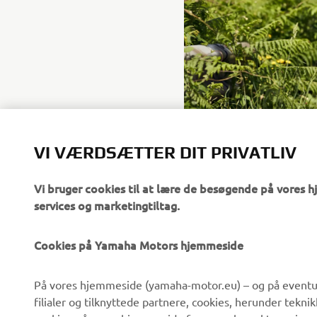
VI VÆRDSÆTTER DIT PRIVATLIV
Vi bruger cookies til at lære de besøgende på vores 
services og marketingtiltag.
Cookies på Yamaha Motors hjemmeside
VIRKSOMHED
B2B
På vores hjemmeside (yamaha-motor.eu) – og på eventue
filialer og tilknyttede partnere, cookies, herunder tekn
Om os
eBike systemer