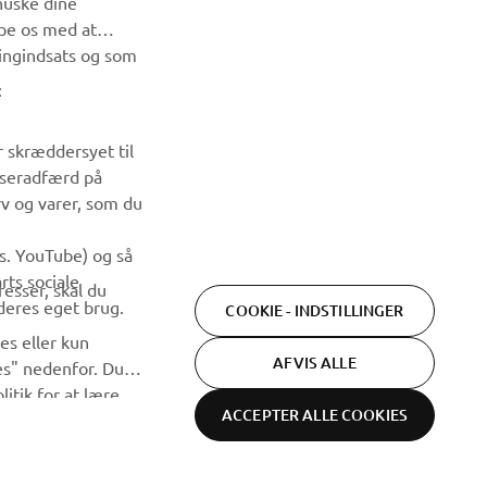
huske dine
lpe os med at
TILMELD DIG
ingindsats og som
:
Læs vores privatlivspolitik for at lære, hvordan vi behandler
dine personlige data:
Privatlivspolitik
r skræddersyet til
wseradfærd på
rv og varer, som du
ks. YouTube) og så
rts sociale
esser, skal du
deres eget brug.
COOKIE - INDSTILLINGER
es eller kun
AFVIS ALLE
ies" nedenfor. Du
itik for at lære
ACCEPTER ALLE COOKIES
og se tilbud
Vilkår og
Databeskyttelseserklæring
Cookies
 sociale medier ved
betingelser
ies (f.eks. Sociale