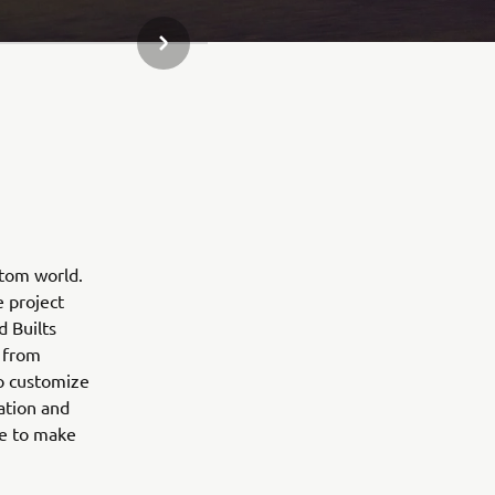
NÆSTE GALLERI ELEMENT
stom world.
e project
d Builts
 from
to customize
ation and
ne to make