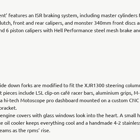
ent’ features an ISR braking system, including master cylinders 
lutch, front and rear calipers, and monster 340mm front disc
and 6 piston calipers with Hell Performance steel mesh brake an
de down forks are modified to fit the XJR1300 steering column
pieces include LSL clip-on café racer bars, aluminium grips, M
d a hi-tech Motoscope pro dashboard mounted on a custom CN
bracket.
ngine covers with glass windows look into the heart. A small 
 oil cooler keeps everything cool and a handmade 4-2 stainless
eams as the rpms’ rise.