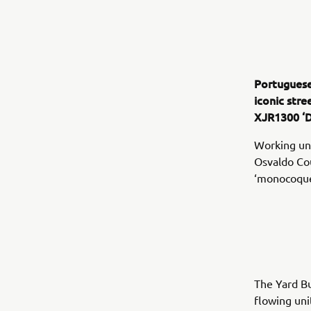
Portuguese
iconic stre
XJR1300 ‘D
Working und
Osvaldo Cou
‘monocoque’
The Yard Bu
flowing uni