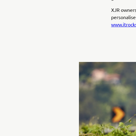
XJR owners 
personalise
www.itrock