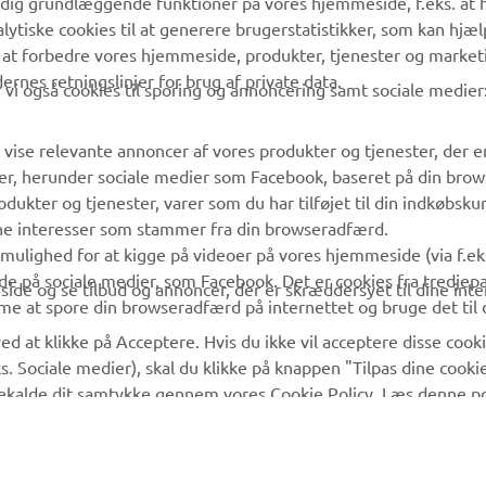
 dig grundlæggende funktioner på vores hjemmeside, f.eks. at 
Yamaha Music
Reservedelskatalog
alytiske cookies til at generere brugerstatistikker, som kan hjæ
 at forbedre vores hjemmeside, produkter, tjenester og market
Yamaha Racing
Yamaha-forhandler
es retningslinjer for brug af private data.
vi også cookies til sporing og annoncering samt sociale medier
Yamaha Motor Global
Håndtering af
affaldsbatterier
Mobil Apps
 vise relevante annoncer af vores produkter og tjenester, der e
er, herunder sociale medier som Facebook, baseret på din bro
dukter og tjenester, varer som du har tilføjet til din indkøbsku
ine interesser som stammer fra din browseradfærd.
g mulighed for at kigge på videoer på vores hjemmeside (via f.e
de på sociale medier, som Facebook. Det er cookies fra tredjepa
ide og se tilbud og annoncer, der er skræddersyet til dine inter
me at spore din browseradfærd på internettet og bruge det til 
ed at klikke på Acceptere. Hvis du ikke vil acceptere disse cooki
s. Sociale medier), skal du klikke på knappen "Tilpas dine cook
agekalde dit samtykke gennem vores Cookie Policy. Læs denne pol
. Hvis du vil kunne bruge alle funktioner på vores hjemmeside 
© Copyright - 2026 Yamaha Motor Europe N.V. - All Rights Reserved
l du acceptere cookies til sporing og annoncering og cookies til
cookies eller kun ønsker at acceptere bestemte kategorier af cook