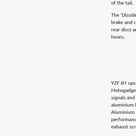
of the tail.
The ‘Dissid
brake and c
rear discs 
hoses.
YZF-R1 upsi
Motogadget 
signals an
aluminium 
Aluminium e
performance
exhaust scr