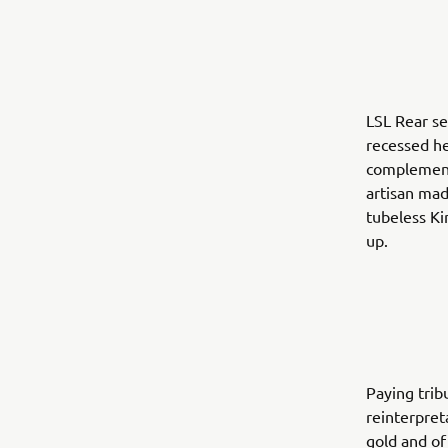
LSL Rear se
recessed he
complemente
artisan mad
tubeless Ki
up.
Paying trib
reinterpret
gold and of