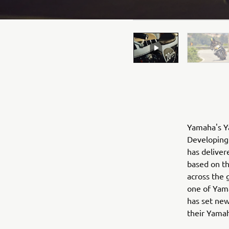
Yamaha's Ya
Developing 
has deliver
based on t
across the 
one of Yama
has set new
their Yama