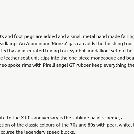
ts and foot pegs are added and a small metal hand made fairin
adlamp. An Aluminium ‘Monza’ gas cap adds the finishing touc
d by an integrated tuning fork symbol ‘medallion’ set on the 
e leather seat unit clips into the one-piece monocoque and bea
neo spoke rims with Pirelli angel GT rubber keep everything th
ute to the XJR’s anniversary is the sublime paint scheme, a
ation of the classic colours of the 70s and 80s with pearl white,
 course the legendary speed blocks.