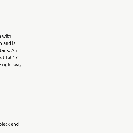
g with
h and is
tank. An
utiful 17”
e right way
 black and