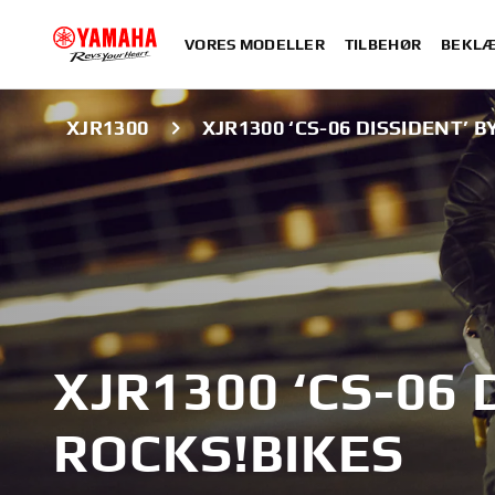
VORES MODELLER
TILBEHØR
BEKLÆ
XJR1300
XJR1300 ‘CS-06 DISSIDENT’ B
XJR1300 ‘CS-06 
ROCKS!BIKES