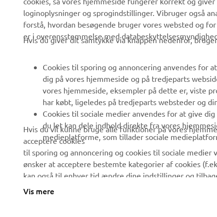
cookies, så vores hjemmeside fungerer korrekt og giver
Nyheder
Myndigheder
loginoplysninger og sprogindstillinger. Vibruger også an
forstå, hvordan besøgende bruger vores websted og for
Begivenheder
Golfbaner
er i overensstemmelse med databeskyttelsesmyndighedern
Hvis du giver dit samtykke via knappen nedenfor, bruger 
Presse
Redningstjensten
Brochurer
Køreskoler
Cookies til sporing og annoncering anvendes for at
Arbejde hos Yamaha
Robotics
dig på vores hjemmeside og på tredjeparts websid
vores hjemmeside, eksempler på dette er, viste pro
Bliv forhandler
Partnerskaber
har købt, ligeledes på tredjeparts websteder og d
Menneskerettighedspolitik
Teknisk information til
Cookies til sociale medier anvendes for at give di
uafhængige forhandlere
du let kan dele indhold direkte fra vores hjemmesi
Hvis du vil kunne bruge alle funktioner på vores hjemmes
Politik for bæredygtighed
medieplatforme, som tillader sociale medieplatfor
acceptere cookies
Yamalube Safety Data
Whistleblower-kanal
til sporing og annoncering og cookies til sociale medier v
Sheets
ønsker at acceptere bestemte kategorier af cookies (f.ek
kan også til enhver tid ændre dine indstillinger og tilb
mere om de cookies, vi bruger, og hvordan vi bruger dem
Vis mere
Denmark (Danish)
og annoncer, der er skræddersyet til dine interesser, ska
at klikke på Acceptere. Hvis du ikke vil acceptere disse 