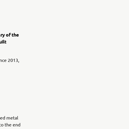
ry of the
uilt
ince 2013,
ted metal
 to the end