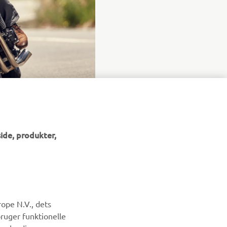
ide, produkter,
NYHEDSBREV
ope N.V., dets
Vær den første til at få besked om de seneste tilbud, særlige
bruger funktionelle
arrangementer, nye udgivelser og meget mere.