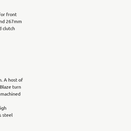
for front
s and 267mm
d clutch
. A host of
-Blaze turn
C machined
high
 steel