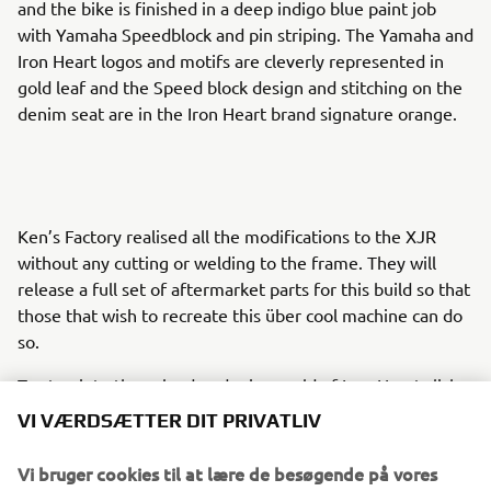
and the bike is finished in a deep indigo blue paint job
with Yamaha Speedblock and pin striping. The Yamaha and
Iron Heart logos and motifs are cleverly represented in
gold leaf and the Speed block design and stitching on the
denim seat are in the Iron Heart brand signature orange.
Ken’s Factory realised all the modifications to the XJR
without any cutting or welding to the frame. They will
release a full set of aftermarket parts for this build so that
those that wish to recreate this über cool machine can do
so.
To step into the selvedge denim world of Iron Heart click
here:
www.ironheart.co.uk
VI VÆRDSÆTTER DIT PRIVATLIV
Parts from this build will be available soon from Kens
Vi bruger cookies til at lære de besøgende på vores
Factory, click here:
www.kensfactoryusa.com