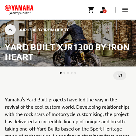
XJR1300 BY IRON HEART
YARD BUILT XJR1300 BY IRON
HEART
1
/
5
Yamaha's Yard Built projects have led the way in the
revival of the cool custom world. Developing relationships
with the rock stars of motorcycle customising, the project
has delivered an incredible line up of unique and breath-
taking one-off Yard Builts based on the Sport Heritage
range of motorcycles. Legendary customizers from across