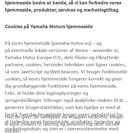
hjemmeside bedre at kende, så vi kan forbedre vores
hjemmeside, produkter, services og marketingtiltag.
Cookies på Yamaha Motors hjemmeside
På vores hjemmeside (yamaha-motor.eu) – og
på eventuelle lokale versioner af denne – anvender vi,
Yamaha Motor Europe N.V., dets filialer og tilknyttede
partnere, cookies, herunder teknikker som ligner cookies,
så som JaveScript og Web beacons. Vi bruger funktionelle
cookies, så vores hjemmeside fungerer korrekt og giver
dig grundlæggende funktioner på vores hjemmeside,
f.eks. at huske dine loginoplysninger og
sprogindstillinger. Vibruger også analytiske cookies til at
generere brugerstatistikker, som kan hjælpe os med at
forstå, hvordan besøgende bruger vores websted og for
Hvis du giver dit samtykke via knappen nedenfor, bruger
at forbedre vores hjemmeside, produkter, tjenester og
vi også cookies til sporing og annoncering samt sociale
VIRKSOMHED
marketingindsats og som er i overensstemmelse med
medier: