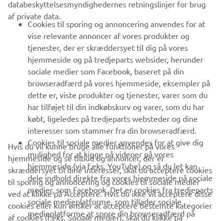
databeskyttelsesmyndighedernes retningslinjer for brug
af private data.
B2B
Cookies til sporing og annoncering anvendes for at
vise relevante annoncer af vores produkter og
MERE YAMAHA
tjenester, der er skræddersyet til dig på vores
hjemmeside og på tredjeparts websider, herunder
sociale medier som Facebook, baseret på din
SUPPORT
browseradfærd på vores hjemmeside, eksempler på
dette er, viste produkter og tjenester, varer som du
har tilføjet til din indkøbskurv og varer, som du har
NYHEDSBREV
købt, ligeledes på tredjeparts websteder og dine
Vær den første til at få besked om de seneste tilbud, særlige
interesser som stammer fra din browseradfærd.
arrangementer, nye udgivelser og meget mere.
Cookies til sociale medier anvendes for at give dig
Hvis du vil kunne bruge alle funktioner på vores
mulighed for at kigge på videoer på vores
hjemmeside og se tilbud og annoncer, der er
hjemmeside (via f.eks. YouTube) og så du let kan
skræddersyet til dine interesser, skal du acceptere cookies
dele indhold direkte fra vores hjemmeside på sociale
til sporing og annoncering og cookies til sociale medier
TILMELD DIG
medier, som Facebook. Det er cookies fra tredjeparts
ved at klikke på Acceptere. Hvis du ikke vil acceptere disse
sociale medieplatforme, som tillader sociale
cookies eller kun ønsker at acceptere bestemte kategorier
medieplatforme at spore din browseradfærd på
Læs vores privatlivspolitik for at lære, hvordan vi behandler dine
af cookies (f.eks. Sociale medier), skal du klikke på