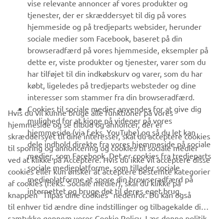
vise relevante annoncer af vores produkter og
MERE YAMAHA
tjenester, der er skræddersyet til dig på vores
hjemmeside og på tredjeparts websider, herunder
sociale medier som Facebook, baseret på din
SUPPORT
browseradfærd på vores hjemmeside, eksempler på
dette er, viste produkter og tjenester, varer som du
har tilføjet til din indkøbskurv og varer, som du har
NYHEDSBREV
købt, ligeledes på tredjeparts websteder og dine
Vær den første til at få besked om de seneste tilbud, særlige
interesser som stammer fra din browseradfærd.
arrangementer, nye udgivelser og meget mere.
Cookies til sociale medier anvendes for at give dig
Hvis du vil kunne bruge alle funktioner på vores
mulighed for at kigge på videoer på vores
hjemmeside og se tilbud og annoncer, der er
hjemmeside (via f.eks. YouTube) og så du let kan
skræddersyet til dine interesser, skal du acceptere cookies
dele indhold direkte fra vores hjemmeside på sociale
til sporing og annoncering og cookies til sociale medier
TILMELD DIG
medier, som Facebook. Det er cookies fra tredjeparts
ved at klikke på Acceptere. Hvis du ikke vil acceptere disse
sociale medieplatforme, som tillader sociale
cookies eller kun ønsker at acceptere bestemte kategorier
medieplatforme at spore din browseradfærd på
Læs vores privatlivspolitik for at lære, hvordan vi behandler dine
af cookies (f.eks. Sociale medier), skal du klikke på
internettet og bruge det til deres eget brug.
personlige data:
Privatlivspolitik
knappen "Tilpas dine cookies" nedenfor. Du kan også
til enhver tid ændre dine indstillinger og tilbagekalde dit
samtykke gennem vores Cookie Policy. Læs denne politik
Denmark (Danish)