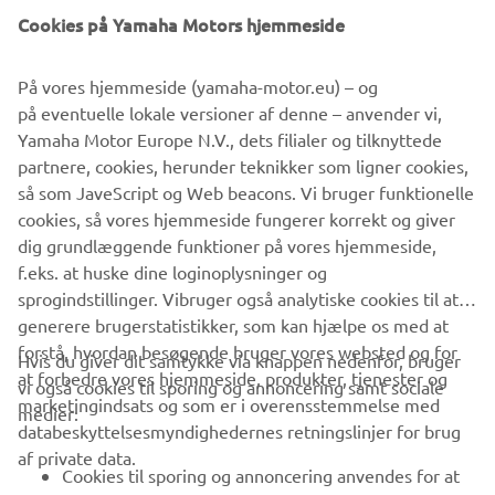
and complemented with a handmade radiator guard. The
Cookies på Yamaha Motors hjemmeside
indicators and mirrors have been replaced and the rear
subframe shortened to help create a rack to carry a
surfboard.
På vores hjemmeside (yamaha-motor.eu) – og
på eventuelle lokale versioner af denne – anvender vi,
Yamaha Motor Europe N.V., dets filialer og tilknyttede
partnere, cookies, herunder teknikker som ligner cookies,
så som JaveScript og Web beacons. Vi bruger funktionelle
cookies, så vores hjemmeside fungerer korrekt og giver
XSR125 PRODUCTION MODEL
dig grundlæggende funktioner på vores hjemmeside,
f.eks. at huske dine loginoplysninger og
sprogindstillinger. Vibruger også analytiske cookies til at
generere brugerstatistikker, som kan hjælpe os med at
forstå, hvordan besøgende bruger vores websted og for
Hvis du giver dit samtykke via knappen nedenfor, bruger
at forbedre vores hjemmeside, produkter, tjenester og
vi også cookies til sporing og annoncering samt sociale
VIRKSOMHED
marketingindsats og som er i overensstemmelse med
medier:
databeskyttelsesmyndighedernes retningslinjer for brug
af private data.
B2B
Cookies til sporing og annoncering anvendes for at