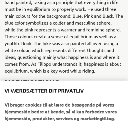
hand painted, taking as a principle that everything in life
must be in equilibrium to properly work. He used three
main colours for the background: Blue, Pink and Black. The
blue color symbolizes a colder and masculine sphere,
while the pink represents a warmer and feminine sphere.
Those colours create a sense of equilibrium as well as a
youthful look. The bike was also painted all over, using a
white colour, which represents different thoughts and
ideas, questioning mainly what happiness is and where it
comes from. As Filippo understands it, happiness is about
equilibrium, which is a key word while riding.
MODIFICATIONS
VI VÆRDSÆTTER DIT PRIVATLIV
Fiumani made several modifications to the bike aside
from the unique paintwork. The exhaust pipe was cut and
Vi bruger cookies til at lære de besøgende på vores
a different rear section added, which was then painted
hjemmeside bedre at kende, så vi kan forbedre vores
with a high temp black paint. The front fender was
hjemmeside, produkter, services og marketingtiltag.
replaced with a handmade item which was repositioned