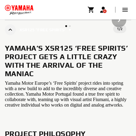
NÆSTE G
1
/
2
XSR125 "FREE SPIRITS"
YAMAHA’S XSR125 ‘FREE SPIRITS’
PROJECT GETS A LITTLE CRAZY
WITH THE ARRIVAL OF THE
MANIAC
Yamaha Motor Europe’s ‘Free Spirits' project rides into spring
with a new build to add to the incredibly diverse and creative
collection. Yamaha Motor Portugal found a true free spirit to
collaborate with, teaming up with visual artist Fiumani, a highly
creative individual who works on digital and analog artworks.
PROJECT PHILOSOPHY