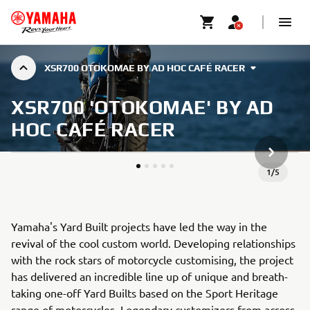
XSR700 OTOKOMAE BY AD HOC CAFÉ RACER
XSR700 'OTOKOMAE' BY AD
HOC CAFÉ RACER
NÆSTE G
1
/
5
Yamaha's Yard Built projects have led the way in the
revival of the cool custom world. Developing relationships
with the rock stars of motorcycle customising, the project
has delivered an incredible line up of unique and breath-
taking one-off Yard Builts based on the Sport Heritage
range of motorcycles. Legendary customizers from across