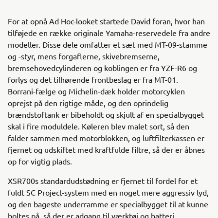
For at opnå Ad Hoc-looket startede David foran, hvor han
tilføjede en række originale Yamaha-reservedele fra andre
modeller. Disse dele omfatter et sæt med MT-09-stamme
og -styr, mens forgaflerne, skivebremserne,
bremsehovedcylinderen og koblingen er fra YZF-R6 og
forlys og det tilhørende frontbeslag er fra MT-01.
Borrani-fælge og Michelin-dæk holder motorcyklen
oprejst på den rigtige måde, og den oprindelig
brændstoftank er bibeholdt og skjult af en specialbygget
skal i fire moduldele. Køleren blev malet sort, så den
falder sammen med motorblokken, og luftfilterkassen er
fjernet og udskiftet med kraftfulde filtre, så der er åbnes
op for vigtig plads.
XSR700s standardudstødning er fjernet til fordel for et
fuldt SC Project-system med en noget mere aggressiv lyd,
og den bageste underramme er specialbygget til at kunne
boltes på, så der er adgang til værktøj og batteri.