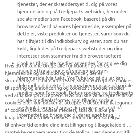
MERE YAMAHA
tjenester, der er skræddersyet til dig på vores
hjemmeside og på tredjeparts websider, herunder
sociale medier som Facebook, baseret på din
SUPPORT
browseradfærd på vores hjemmeside, eksempler på
dette er, viste produkter og tjenester, varer som du
har tilføjet til din indkøbskurv og varer, som du har
NYHEDSBREV
købt, ligeledes på tredjeparts websteder og dine
Vær den første til at få besked om de seneste tilbud, særlige
interesser som stammer fra din browseradfærd.
arrangementer, nye udgivelser og meget mere.
Cookies til sociale medier anvendes for at give dig
Hvis du vil kunne bruge alle funktioner på vores
mulighed for at kigge på videoer på vores
hjemmeside og se tilbud og annoncer, der er
hjemmeside (via f.eks. YouTube) og så du let kan
skræddersyet til dine interesser, skal du acceptere cookies
dele indhold direkte fra vores hjemmeside på sociale
til sporing og annoncering og cookies til sociale medier
TILMELD DIG
medier, som Facebook. Det er cookies fra tredjeparts
ved at klikke på Acceptere. Hvis du ikke vil acceptere disse
sociale medieplatforme, som tillader sociale
cookies eller kun ønsker at acceptere bestemte kategorier
medieplatforme at spore din browseradfærd på
Læs vores privatlivspolitik for at lære, hvordan vi behandler dine
af cookies (f.eks. Sociale medier), skal du klikke på
internettet og bruge det til deres eget brug.
personlige data:
Privatlivspolitik
knappen "Tilpas dine cookies" nedenfor. Du kan også
til enhver tid ændre dine indstillinger og tilbagekalde dit
samtykke gennem vores Cookie Policy. Læs denne politik
Denmark (Danish)