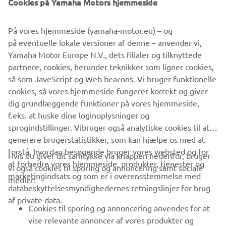
Cookies på Yamaha Motors hjemmeside
På vores hjemmeside (yamaha-motor.eu) – og
på eventuelle lokale versioner af denne – anvender vi,
Yamaha Motor Europe N.V., dets filialer og tilknyttede
partnere, cookies, herunder teknikker som ligner cookies,
så som JaveScript og Web beacons. Vi bruger funktionelle
cookies, så vores hjemmeside fungerer korrekt og giver
dig grundlæggende funktioner på vores hjemmeside,
f.eks. at huske dine loginoplysninger og
sprogindstillinger. Vibruger også analytiske cookies til at
generere brugerstatistikker, som kan hjælpe os med at
forstå, hvordan besøgende bruger vores websted og for
Hvis du giver dit samtykke via knappen nedenfor, bruger
at forbedre vores hjemmeside, produkter, tjenester og
vi også cookies til sporing og annoncering samt sociale
VIRKSOMHED
marketingindsats og som er i overensstemmelse med
medier:
databeskyttelsesmyndighedernes retningslinjer for brug
af private data.
B2B
Cookies til sporing og annoncering anvendes for at
vise relevante annoncer af vores produkter og