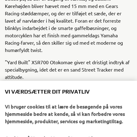
Kørehøjden bliver hævet med 15 mm med en Gears
Racing-støddæmper, og der er tilføjet et sæde, der er
lavet af narvlæder i høj kvalitet. Foran er det forreste
blinklys indarbejdet i de smarte gaffelbøsninger, og
motorcyklen har et finish med gammeldags Yamaha
Racing-farver, så den skiller sig ud med et moderne og
humørfyldt twist.
"Yard Built" XSR700 Otokomae giver et dristigt indtryk af
specialbygning, idet det er en sand Street Tracker med
attitude.
VI VÆRDSÆTTER DIT PRIVATLIV
Du kan få flere oplysninger om Ad Hoc Café-racere ved at
Vi bruger cookies til at lære de besøgende på vores
gå til:
www.adhocaferacers.com
hjemmeside bedre at kende, så vi kan forbedre vores
hjemmeside, produkter, services og marketingtiltag.