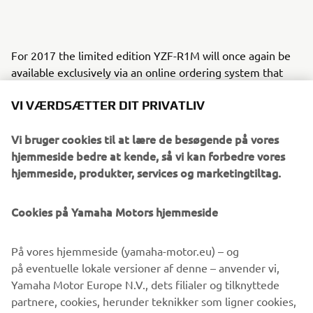
For 2017 the limited edition YZF-R1M will once again be
available exclusively via an online ordering system that
goes live on October 11th 2016. Customers are advised
VI VÆRDSÆTTER DIT PRIVATLIV
place their reservations as soon as possible in order to
secure this exclusive limited edition track and race bike,
Vi bruger cookies til at lære de besøgende på vores
which also entitles owners to a place on the 2017 Yamaha
hjemmeside bedre at kende, så vi kan forbedre vores
Racing Experience.
hjemmeside, produkter, services og marketingtiltag.
Over the last 2 years the Yamaha line up has seen the
introduction of many exciting and innovative new models
Cookies på Yamaha Motors hjemmeside
that have really caught the imagination of today's riders,
and for 2017 these will be available in a range of vibrant
På vores hjemmeside (yamaha-motor.eu) – og
new colours.
på eventuelle lokale versioner af denne – anvender vi,
Please click on the link to see full details of the YZF-R1M
Yamaha Motor Europe N.V., dets filialer og tilknyttede
online application process, as well as the full range of
partnere, cookies, herunder teknikker som ligner cookies,
colour options for Yamaha's 2017
Supersport
,
Hyper