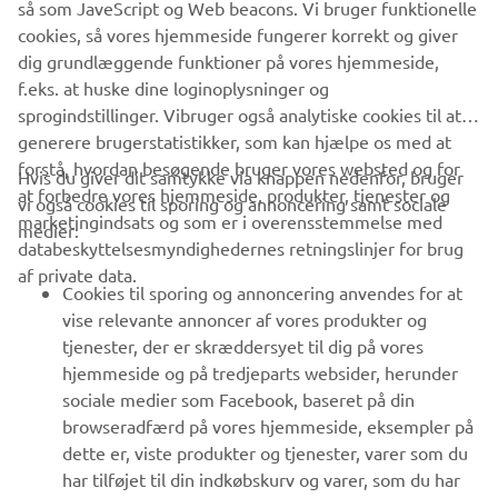
så som JaveScript og Web beacons. Vi bruger funktionelle
Naked
,
Sport Heritage
,
Adventure
and
Sport Touring
cookies, så vores hjemmeside fungerer korrekt og giver
models.
dig grundlæggende funktioner på vores hjemmeside,
f.eks. at huske dine loginoplysninger og
sprogindstillinger. Vibruger også analytiske cookies til at
generere brugerstatistikker, som kan hjælpe os med at
forstå, hvordan besøgende bruger vores websted og for
Hvis du giver dit samtykke via knappen nedenfor, bruger
at forbedre vores hjemmeside, produkter, tjenester og
vi også cookies til sporing og annoncering samt sociale
VIRKSOMHED
marketingindsats og som er i overensstemmelse med
medier:
databeskyttelsesmyndighedernes retningslinjer for brug
af private data.
B2B
Cookies til sporing og annoncering anvendes for at
vise relevante annoncer af vores produkter og
MERE YAMAHA
tjenester, der er skræddersyet til dig på vores
hjemmeside og på tredjeparts websider, herunder
sociale medier som Facebook, baseret på din
SUPPORT
browseradfærd på vores hjemmeside, eksempler på
dette er, viste produkter og tjenester, varer som du
har tilføjet til din indkøbskurv og varer, som du har
NYHEDSBREV