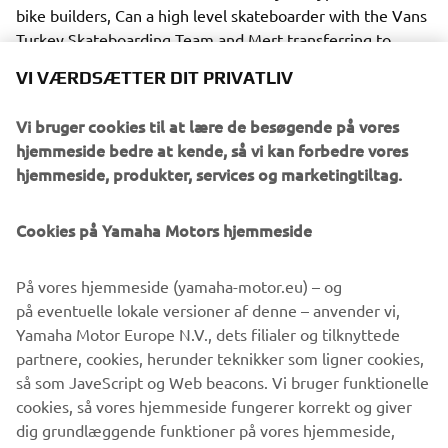
bike builders, Can a high level skateboarder with the Vans
Turkey Skateboarding Team and Mert transferring to
building bikes full-time following a career in Digital
VI VÆRDSÆTTER DIT PRIVATLIV
Advertising.
Vi bruger cookies til at lære de besøgende på vores
hjemmeside bedre at kende, så vi kan forbedre vores
hjemmeside, produkter, services og marketingtiltag.
The two first caught the attention and interest of Yamaha
Cookies på Yamaha Motors hjemmeside
Motor Europe with their distinctive 1982 Yamaha SR500
build. The super clean classic Yamaha custom screamed
handmade and raw, and most appropriately was definitely
På vores hjemmeside (yamaha-motor.eu) – og
built to ride. As a result the collaboration with Yard Built
på eventuelle lokale versioner af denne – anvender vi,
was born and the two have been busy over the last few
Yamaha Motor Europe N.V., dets filialer og tilknyttede
months adding their Bunker Custom style to the Yamaha
partnere, cookies, herunder teknikker som ligner cookies,
XSR700, delivering a rugged, tracker style machine that
så som JaveScript og Web beacons. Vi bruger funktionelle
looks ready to tackle the beaches, mountain roads and
cookies, så vores hjemmeside fungerer korrekt og giver
anything else you want to throw at it.
dig grundlæggende funktioner på vores hjemmeside,