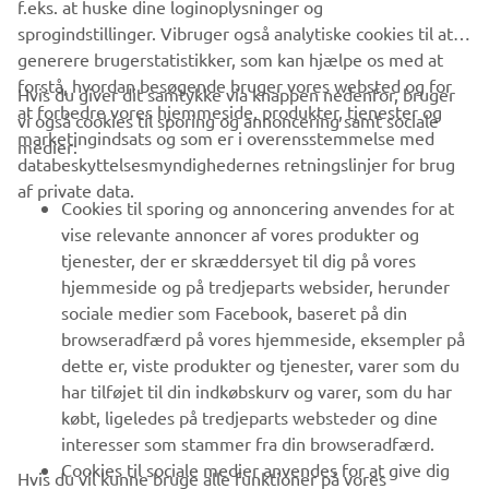
f.eks. at huske dine loginoplysninger og
sprogindstillinger. Vibruger også analytiske cookies til at
generere brugerstatistikker, som kan hjælpe os med at
forstå, hvordan besøgende bruger vores websted og for
Hvis du giver dit samtykke via knappen nedenfor, bruger
at forbedre vores hjemmeside, produkter, tjenester og
vi også cookies til sporing og annoncering samt sociale
VIRKSOMHED
marketingindsats og som er i overensstemmelse med
medier:
databeskyttelsesmyndighedernes retningslinjer for brug
af private data.
B2B
Cookies til sporing og annoncering anvendes for at
vise relevante annoncer af vores produkter og
MERE YAMAHA
tjenester, der er skræddersyet til dig på vores
hjemmeside og på tredjeparts websider, herunder
sociale medier som Facebook, baseret på din
SUPPORT
browseradfærd på vores hjemmeside, eksempler på
dette er, viste produkter og tjenester, varer som du
har tilføjet til din indkøbskurv og varer, som du har
NYHEDSBREV
købt, ligeledes på tredjeparts websteder og dine
Vær den første til at få besked om de seneste tilbud, særlige
interesser som stammer fra din browseradfærd.
arrangementer, nye udgivelser og meget mere.
Cookies til sociale medier anvendes for at give dig
Hvis du vil kunne bruge alle funktioner på vores