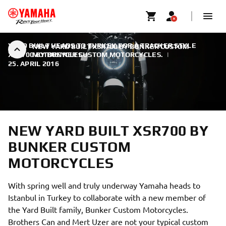
YARD BUILT HEADS TO TURKEY FOR A TRACKER STYLE
NEW YARD BUILT XSR700 BY BUNKER CUSTOM
XSR700 BY BUNKER CUSTOM MOTORCYCLES.
MOTORCYCLES
|
25. APRIL 2016
NEW YARD BUILT XSR700 BY
BUNKER CUSTOM
MOTORCYCLES
With spring well and truly underway Yamaha heads to
Istanbul in Turkey to collaborate with a new member of
the Yard Built family, Bunker Custom Motorcycles.
Brothers Can and Mert Uzer are not your typical custom