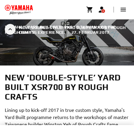
YAMAHA'S YARD BUILT RETURNS TO TAIWAN FOR THE
NEW 'DOUBLE-STYLE’ YARD BUILT XSR700 BY ROUGH
ROUGH CRAFTS EXPERIENCE.
CRAFTS
|
27. FEBRUAR 2017
NEW 'DOUBLE-STYLE’ YARD
BUILT XSR700 BY ROUGH
CRAFTS
Lining up to kick-off 2017 in true custom style, Yamaha's
Yard Built programme returns to the workshops of master
Taiwanese builder Winston Yeh of Rough Crafts fame.
Having set a high level of expectation following his