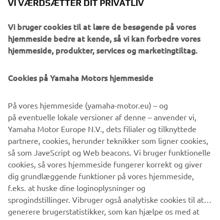
VI VÆRDSÆTTER DIT PRIVATLIV
impressive build of the XJR1300, The Guerilla Four, in
2015, Yamaha chose Rough Crafts for the first custom
Vi bruger cookies til at lære de besøgende på vores
build of this year with the Sport Heritage range
hjemmeside bedre at kende, så vi kan forbedre vores
middleweight champion XSR700 as a base.
hjemmeside, produkter, services og marketingtiltag.
Cookies på Yamaha Motors hjemmeside
With no cutting or welding to the frame Winston was free
På vores hjemmeside (yamaha-motor.eu) – og
to work his signature style magic on the punchy, mid-
på eventuelle lokale versioner af denne – anvender vi,
range XSR700. The result is not one, but two
Yamaha Motor Europe N.V., dets filialer og tilknyttede
masterpieces. The simple-to-change kits transform the
partnere, cookies, herunder teknikker som ligner cookies,
XSR700 in under an hour between a café racer style street
så som JaveScript og Web beacons. Vi bruger funktionelle
machine, 'The Corsa Scorcher' and a dirt track ready
cookies, så vores hjemmeside fungerer korrekt og giver
scrambler style bike, 'The Soil Scorpion'.
dig grundlæggende funktioner på vores hjemmeside,
f.eks. at huske dine loginoplysninger og
sprogindstillinger. Vibruger også analytiske cookies til at
generere brugerstatistikker, som kan hjælpe os med at