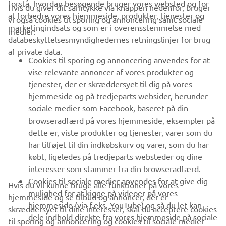
forstå, hvordan besøgende bruger vores websted og for
Hvis du giver dit samtykke via knappen nedenfor, bruger
at forbedre vores hjemmeside, produkter, tjenester og
vi også cookies til sporing og annoncering samt sociale
VIRKSOMHED
marketingindsats og som er i overensstemmelse med
medier:
databeskyttelsesmyndighedernes retningslinjer for brug
af private data.
B2B
Cookies til sporing og annoncering anvendes for at
vise relevante annoncer af vores produkter og
MERE YAMAHA
tjenester, der er skræddersyet til dig på vores
hjemmeside og på tredjeparts websider, herunder
sociale medier som Facebook, baseret på din
SUPPORT
browseradfærd på vores hjemmeside, eksempler på
dette er, viste produkter og tjenester, varer som du
har tilføjet til din indkøbskurv og varer, som du har
NYHEDSBREV
købt, ligeledes på tredjeparts websteder og dine
Vær den første til at få besked om de seneste tilbud, særlige
interesser som stammer fra din browseradfærd.
arrangementer, nye udgivelser og meget mere.
Cookies til sociale medier anvendes for at give dig
Hvis du vil kunne bruge alle funktioner på vores
mulighed for at kigge på videoer på vores
hjemmeside og se tilbud og annoncer, der er
hjemmeside (via f.eks. YouTube) og så du let kan
skræddersyet til dine interesser, skal du acceptere cookies
dele indhold direkte fra vores hjemmeside på sociale
til sporing og annoncering og cookies til sociale medier