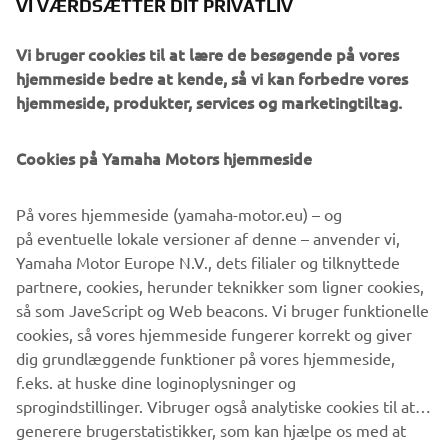
VI VÆRDSÆTTER DIT PRIVATLIV
Scrambler displayed next to the SCR950, and it ultimately
became the inspiration for the build."
Vi bruger cookies til at lære de besøgende på vores
hjemmeside bedre at kende, så vi kan forbedre vores
The finished project clearly pays homage to the Big Bear
hjemmeside, produkter, services og marketingtiltag.
Scrambler, with features like the inlaid Yamaha logo and
rubber knee grips on the fuel tank, two-tone paint and a
Cookies på Yamaha Motors hjemmeside
custom exhaust system with heat shields that harken back
to the days of do-it-all motorcycles. Other custom features
make this 'Faster Son' truly a motorcycle for modern
På vores hjemmeside (yamaha-motor.eu) – og
times. From the Renthal handlebars wrapped in Duane
på eventuelle lokale versioner af denne – anvender vi,
Ballard Custom Leather that matches the seat and front
Yamaha Motor Europe N.V., dets filialer og tilknyttede
fork tool pouch, to the shortened swingarm suspended by
partnere, cookies, herunder teknikker som ligner cookies,
Fox RC1 Podium 14-inch performance rear shocks,
så som JaveScript og Web beacons. Vi bruger funktionelle
contemporary specialty components blend with style from
cookies, så vores hjemmeside fungerer korrekt og giver
the past.
dig grundlæggende funktioner på vores hjemmeside,
f.eks. at huske dine loginoplysninger og
sprogindstillinger. Vibruger også analytiske cookies til at
generere brugerstatistikker, som kan hjælpe os med at