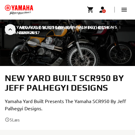
NEW YARD BUILT SCR950 BY JEFF PALHEGYI DESIGNS
|
NEW YARD BUILT SCR950 BY JEFF PALHEGYI
30. JANUAR 2017
DESIGNS
NEW YARD BUILT SCR950 BY
JEFF PALHEGYI DESIGNS
Yamaha Yard Built Presents The Yamaha SCR950 By Jeff
Palhegyi Designs.
5
Læs