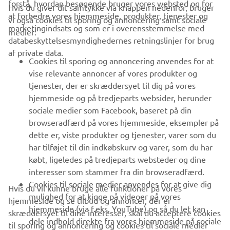
forstå, hvordan besøgende bruger vores websted og for
Hvis du giver dit samtykke via knappen nedenfor, bruger
at forbedre vores hjemmeside, produkter, tjenester og
vi også cookies til sporing og annoncering samt sociale
VIRKSOMHED
marketingindsats og som er i overensstemmelse med
medier:
databeskyttelsesmyndighedernes retningslinjer for brug
af private data.
B2B
Cookies til sporing og annoncering anvendes for at
vise relevante annoncer af vores produkter og
MERE YAMAHA
tjenester, der er skræddersyet til dig på vores
hjemmeside og på tredjeparts websider, herunder
sociale medier som Facebook, baseret på din
SUPPORT
browseradfærd på vores hjemmeside, eksempler på
dette er, viste produkter og tjenester, varer som du
har tilføjet til din indkøbskurv og varer, som du har
NYHEDSBREV
købt, ligeledes på tredjeparts websteder og dine
Vær den første til at få besked om de seneste tilbud, særlige
interesser som stammer fra din browseradfærd.
arrangementer, nye udgivelser og meget mere.
Cookies til sociale medier anvendes for at give dig
Hvis du vil kunne bruge alle funktioner på vores
mulighed for at kigge på videoer på vores
hjemmeside og se tilbud og annoncer, der er
hjemmeside (via f.eks. YouTube) og så du let kan
skræddersyet til dine interesser, skal du acceptere cookies
dele indhold direkte fra vores hjemmeside på sociale
til sporing og annoncering og cookies til sociale medier
TILMELD DIG