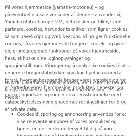
På vores hjemmeside (yamaha-motor.eu) – og
within the speed limit in waterways or marinas.
på eventuelle lokale versioner af denne – anvender vi,
And there's more. Convenience and ease of rigging are
Yamaha Motor Europe N.V., dets filialer og tilknyttede
significant advantages of the digital system and the new
partnere, cookies, herunder teknikker som ligner cookies,
models also feature a powerful 50A alternator to deliver
så som JaveScript og Web beacons. Vi bruger funktionelle
plenty of power in reserve, to satisfy the demands of
cookies, så vores hjemmeside fungerer korrekt og giver
today's on-board electronics.
dig grundlæggende funktioner på vores hjemmeside,
f.eks. at huske dine loginoplysninger og
sprogindstillinger. Vibruger også analytiske cookies til at
generere brugerstatistikker, som kan hjælpe os med at
forstå, hvordan besøgende bruger vores websted og for
Hvis du giver dit samtykke via knappen nedenfor, bruger
at forbedre vores hjemmeside, produkter, tjenester og
vi også cookies til sporing og annoncering samt sociale
VIRKSOMHED
marketingindsats og som er i overensstemmelse med
medier:
databeskyttelsesmyndighedernes retningslinjer for brug
af private data.
B2B
Cookies til sporing og annoncering anvendes for at
vise relevante annoncer af vores produkter og
MERE YAMAHA
tjenester, der er skræddersyet til dig på vores
hjemmeside og på tredjeparts websider, herunder