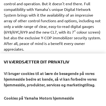
control and operation. But it doesn't end there. Full
compatibility with Yamaha's unique Digital Network
System brings with it the availability of an impressive
array of other control functions and options, including not
only a wide range of clear, easy-to-read digital gauges
(6Y8/6YC/6Y9 and the new CL7, with its 7" colour screen)
but also the exclusive Y-COP immobilizer security system.
After all, peace of mind is a benefit every owner
appreciates.
VI VÆRDSÆTTER DIT PRIVATLIV
Vi bruger cookies til at lære de besøgende på vores
Yet another attractive advantage of the Digital Network
hjemmeside bedre at kende, så vi kan forbedre vores
System is the availability of VTS (Variable Trolling Speed).
hjemmeside, produkter, services og marketingtiltag.
This helpful system not only provides a lower than normal
idle speed, but also means the boat's speed can be
Cookies på Yamaha Motors hjemmeside
controlled in simple-to-set 50 rpm steps from 650 to 900 -
ideal for fishing, for example - or keeping confidently