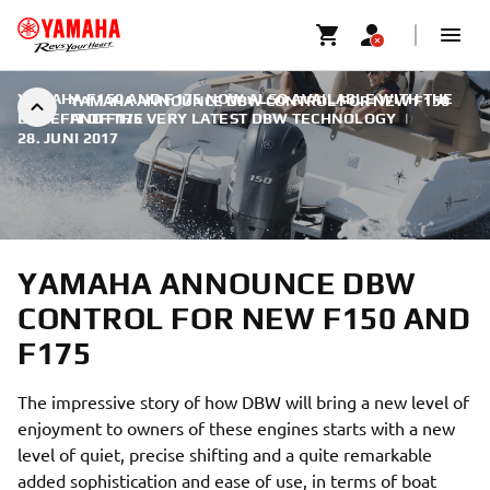
YAMAHA F150 AND F175 NOW ALSO AVAILABLE WITH THE
YAMAHA ANNOUNCE DBW CONTROL FOR NEW F150
BENEFIT OF THE VERY LATEST DBW TECHNOLOGY
AND F175
|
28. JUNI 2017
YAMAHA ANNOUNCE DBW
CONTROL FOR NEW F150 AND
F175
The impressive story of how DBW will bring a new level of
enjoyment to owners of these engines starts with a new
level of quiet, precise shifting and a quite remarkable
added sophistication and ease of use, in terms of boat