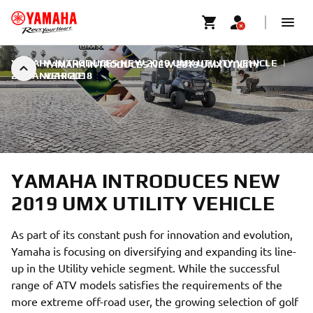
YAMAHA INTRODUCES NEW 2019 UMX UTILITY VEHICLE
|
YAMAHA INTRODUCES NEW 2019 UMX UTILITY
22. JANUAR 2018
VEHICLE
YAMAHA INTRODUCES NEW
2019 UMX UTILITY VEHICLE
As part of its constant push for innovation and evolution,
Yamaha is focusing on diversifying and expanding its line-
up in the Utility vehicle segment. While the successful
range of ATV models satisfies the requirements of the
more extreme off-road user, the growing selection of golf