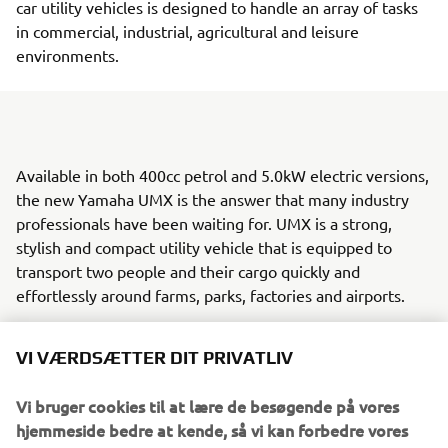
car utility vehicles is designed to handle an array of tasks
in commercial, industrial, agricultural and leisure
environments.
Available in both 400cc petrol and 5.0kW electric versions,
the new Yamaha UMX is the answer that many industry
professionals have been waiting for. UMX is a strong,
stylish and compact utility vehicle that is equipped to
transport two people and their cargo quickly and
effortlessly around farms, parks, factories and airports.
UMX offers the versatility, user-friendliness and durability
VI VÆRDSÆTTER DIT PRIVATLIV
that professional operators require, and is designed to
handle everything from site maintenance duties and light
Vi bruger cookies til at lære de besøgende på vores
farming through to gardening and housekeeping chores.
hjemmeside bedre at kende, så vi kan forbedre vores
Its rugged design enables the UMX to be driven over a