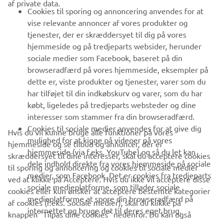
af private data.
B2B
Cookies til sporing og annoncering anvendes for at
vise relevante annoncer af vores produkter og
MERE YAMAHA
tjenester, der er skræddersyet til dig på vores
hjemmeside og på tredjeparts websider, herunder
sociale medier som Facebook, baseret på din
SUPPORT
browseradfærd på vores hjemmeside, eksempler på
dette er, viste produkter og tjenester, varer som du
har tilføjet til din indkøbskurv og varer, som du har
NYHEDSBREV
købt, ligeledes på tredjeparts websteder og dine
Vær den første til at få besked om de seneste tilbud, særlige
interesser som stammer fra din browseradfærd.
arrangementer, nye udgivelser og meget mere.
Cookies til sociale medier anvendes for at give dig
Hvis du vil kunne bruge alle funktioner på vores
mulighed for at kigge på videoer på vores
hjemmeside og se tilbud og annoncer, der er
hjemmeside (via f.eks. YouTube) og så du let kan
skræddersyet til dine interesser, skal du acceptere cookies
dele indhold direkte fra vores hjemmeside på sociale
til sporing og annoncering og cookies til sociale medier
TILMELD DIG
medier, som Facebook. Det er cookies fra tredjeparts
ved at klikke på Acceptere. Hvis du ikke vil acceptere disse
sociale medieplatforme, som tillader sociale
cookies eller kun ønsker at acceptere bestemte kategorier
medieplatforme at spore din browseradfærd på
Læs vores privatlivspolitik for at lære, hvordan vi behandler dine
af cookies (f.eks. Sociale medier), skal du klikke på
internettet og bruge det til deres eget brug.
personlige data:
Privatlivspolitik
knappen "Tilpas dine cookies" nedenfor. Du kan også