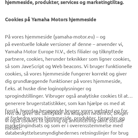
hjemmeside, produkter, services og marketingtiltag.
variety of road and non-extreme off-road terrain to give
access to all areas, both indoor and outside - and the smart
Cookies på Yamaha Motors hjemmeside
suspension and two separate seats ensure a comfortable
and confident ride.
På vores hjemmeside (yamaha-motor.eu) – og
Equipped with a large rear cargo bed and convenient front
på eventuelle lokale versioner af denne – anvender vi,
storage compartment, the UMX is an asset to any business
Yamaha Motor Europe N.V., dets filialer og tilknyttede
- and with its easy to use controls and ergonomic design,
partnere, cookies, herunder teknikker som ligner cookies,
this new Yamaha utility vehicle ensures that every
så som JaveScript og Web beacons. Vi bruger funktionelle
member of the workforce gets the job done more
cookies, så vores hjemmeside fungerer korrekt og giver
efficiently.
dig grundlæggende funktioner på vores hjemmeside,
f.eks. at huske dine loginoplysninger og
sprogindstillinger. Vibruger også analytiske cookies til at
generere brugerstatistikker, som kan hjælpe os med at
forstå, hvordan besøgende bruger vores websted og for
Hvis du giver dit samtykke via knappen nedenfor, bruger
at forbedre vores hjemmeside, produkter, tjenester og
vi også cookies til sporing og annoncering samt sociale
VIRKSOMHED
marketingindsats og som er i overensstemmelse med
medier:
databeskyttelsesmyndighedernes retningslinjer for brug