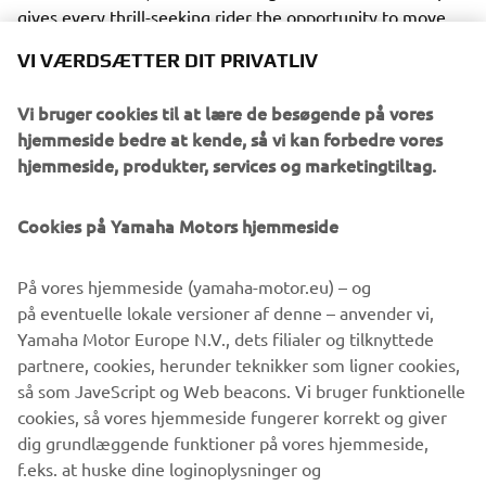
gives every thrill-seeking rider the opportunity to move
rapidly through the capacity ranks and progress all the way
VI VÆRDSÆTTER DIT PRIVATLIV
to the top.
Vi bruger cookies til at lære de besøgende på vores
hjemmeside bedre at kende, så vi kan forbedre vores
hjemmeside, produkter, services og marketingtiltag.
For 2020 the YZF-R6, YZF-R3 and YZF-R125 will be
available in a number of new colour options and featuring
Cookies på Yamaha Motors hjemmeside
a new graphic design, including the Icon Blue version
which is in line with the current livery of the Yamaha
På vores hjemmeside (yamaha-motor.eu) – og
racing teams in the world championship, further
på eventuelle lokale versioner af denne – anvender vi,
reinforcing the strong R-Series family links and underline
Yamaha Motor Europe N.V., dets filialer og tilknyttede
their pure race-bred DNA.
partnere, cookies, herunder teknikker som ligner cookies,
så som JaveScript og Web beacons. Vi bruger funktionelle
cookies, så vores hjemmeside fungerer korrekt og giver
dig grundlæggende funktioner på vores hjemmeside,
Check 2020 Supersport models »
f.eks. at huske dine loginoplysninger og