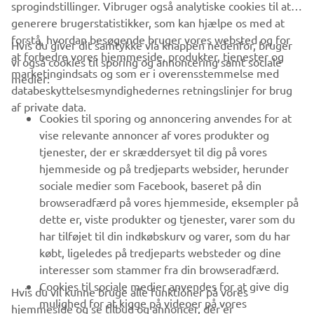
sprogindstillinger. Vibruger også analytiske cookies til at
generere brugerstatistikker, som kan hjælpe os med at
forstå, hvordan besøgende bruger vores websted og for
Hvis du giver dit samtykke via knappen nedenfor, bruger
at forbedre vores hjemmeside, produkter, tjenester og
vi også cookies til sporing og annoncering samt sociale
VIRKSOMHED
marketingindsats og som er i overensstemmelse med
medier:
databeskyttelsesmyndighedernes retningslinjer for brug
af private data.
B2B
Cookies til sporing og annoncering anvendes for at
vise relevante annoncer af vores produkter og
MERE YAMAHA
tjenester, der er skræddersyet til dig på vores
hjemmeside og på tredjeparts websider, herunder
sociale medier som Facebook, baseret på din
SUPPORT
browseradfærd på vores hjemmeside, eksempler på
dette er, viste produkter og tjenester, varer som du
har tilføjet til din indkøbskurv og varer, som du har
NYHEDSBREV
købt, ligeledes på tredjeparts websteder og dine
Vær den første til at få besked om de seneste tilbud, særlige
interesser som stammer fra din browseradfærd.
arrangementer, nye udgivelser og meget mere.
Cookies til sociale medier anvendes for at give dig
Hvis du vil kunne bruge alle funktioner på vores
mulighed for at kigge på videoer på vores
hjemmeside og se tilbud og annoncer, der er