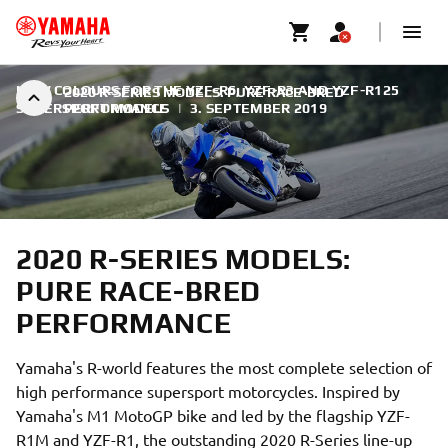
NEW COLOURS FOR THE YZF-R6, YZF-R3 AND YZF-R125
2020 R-SERIES MODELS: PURE RACE-BRED
SUPERSPORT MODELS
PERFORMANCE
|
3. SEPTEMBER 2019
2020 R-SERIES MODELS:
PURE RACE-BRED
PERFORMANCE
Yamaha's R-world features the most complete selection of
high performance supersport motorcycles. Inspired by
Yamaha's M1 MotoGP bike and led by the flagship YZF-
R1M and YZF-R1, the outstanding 2020 R-Series line-up