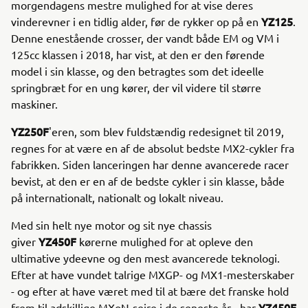
morgendagens mestre mulighed for at vise deres
YZ125
vinderevner i en tidlig alder, før de rykker op på en
.
Denne enestående crosser, der vandt både EM og VM i
125cc klassen i 2018, har vist, at den er den førende
model i sin klasse, og den betragtes som det ideelle
springbræt for en ung kører, der vil videre til større
maskiner.
YZ250F
'eren, som blev fuldstændig redesignet til 2019,
regnes for at være en af de absolut bedste MX2-cykler fra
fabrikken. Siden lanceringen har denne avancerede racer
bevist, at den er en af de bedste cykler i sin klasse, både
på internationalt, nationalt og lokalt niveau.
Med sin helt nye motor og sit nye chassis
YZ450F
giver
kørerne mulighed for at opleve den
ultimative ydeevne og den mest avancerede teknologi.
Efter at have vundet talrige MXGP- og MX1-mesterskaber
- og efter at have været med til at bære det franske hold
YZ450F
frem til adskillige MXoN-sejre i de seneste år - har