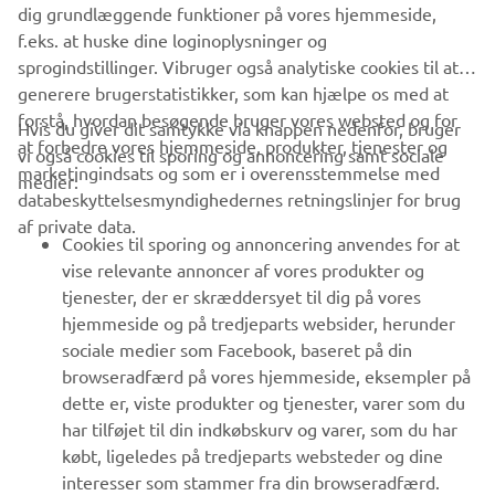
.
dig grundlæggende funktioner på vores hjemmeside,
f.eks. at huske dine loginoplysninger og
sprogindstillinger. Vibruger også analytiske cookies til at
generere brugerstatistikker, som kan hjælpe os med at
forstå, hvordan besøgende bruger vores websted og for
Hvis du giver dit samtykke via knappen nedenfor, bruger
at forbedre vores hjemmeside, produkter, tjenester og
vi også cookies til sporing og annoncering samt sociale
VIRKSOMHED
marketingindsats og som er i overensstemmelse med
medier:
databeskyttelsesmyndighedernes retningslinjer for brug
af private data.
B2B
Cookies til sporing og annoncering anvendes for at
vise relevante annoncer af vores produkter og
MERE YAMAHA
tjenester, der er skræddersyet til dig på vores
hjemmeside og på tredjeparts websider, herunder
sociale medier som Facebook, baseret på din
SUPPORT
browseradfærd på vores hjemmeside, eksempler på
dette er, viste produkter og tjenester, varer som du
har tilføjet til din indkøbskurv og varer, som du har
NYHEDSBREV
købt, ligeledes på tredjeparts websteder og dine
Vær den første til at få besked om de seneste tilbud, særlige
interesser som stammer fra din browseradfærd.