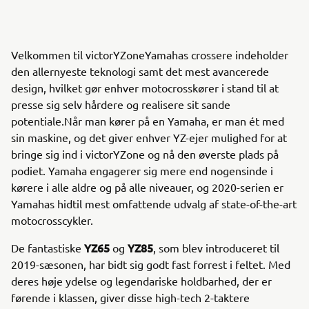
Velkommen til victorYZoneYamahas crossere indeholder
den allernyeste teknologi samt det mest avancerede
design, hvilket gør enhver motocrosskører i stand til at
presse sig selv hårdere og realisere sit sande
potentiale.Når man kører på en Yamaha, er man ét med
sin maskine, og det giver enhver YZ-ejer mulighed for at
bringe sig ind i victorYZone og nå den øverste plads på
podiet. Yamaha engagerer sig mere end nogensinde i
kørere i alle aldre og på alle niveauer, og 2020-serien er
Yamahas hidtil mest omfattende udvalg af state-of-the-art
motocrosscykler.
YZ65
YZ85
De fantastiske
og
, som blev introduceret til
2019-sæsonen, har bidt sig godt fast forrest i feltet. Med
deres høje ydelse og legendariske holdbarhed, der er
førende i klassen, giver disse high-tech 2-taktere