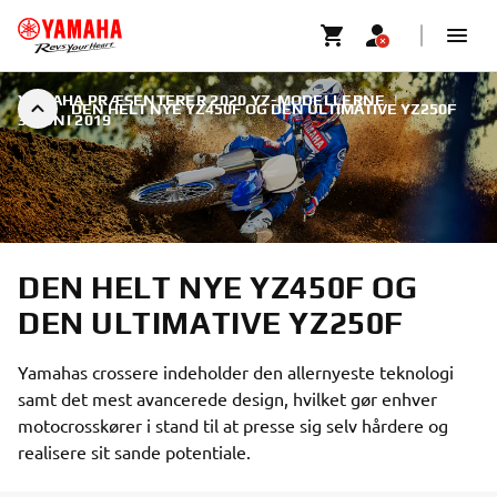
YAMAHA PRÆSENTERER 2020 YZ-MODELLERNE
|
DEN HELT NYE YZ450F OG DEN ULTIMATIVE YZ250F
3. JUNI 2019
DEN HELT NYE YZ450F OG
DEN ULTIMATIVE YZ250F
Yamahas crossere indeholder den allernyeste teknologi
samt det mest avancerede design, hvilket gør enhver
motocrosskører i stand til at presse sig selv hårdere og
realisere sit sande potentiale.