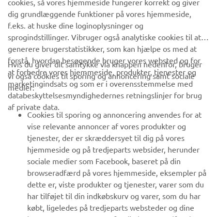
f.eks. at huske dine loginoplysninger og
sprogindstillinger. Vibruger også analytiske cookies til at
generere brugerstatistikker, som kan hjælpe os med at
forstå, hvordan besøgende bruger vores websted og for
Hvis du giver dit samtykke via knappen nedenfor, bruger
at forbedre vores hjemmeside, produkter, tjenester og
VIRKSOMHED
vi også cookies til sporing og annoncering samt sociale
marketingindsats og som er i overensstemmelse med
medier:
databeskyttelsesmyndighedernes retningslinjer for brug
B2B
af private data.
Cookies til sporing og annoncering anvendes for at
vise relevante annoncer af vores produkter og
MERE YAMAHA
tjenester, der er skræddersyet til dig på vores
hjemmeside og på tredjeparts websider, herunder
SUPPORT
sociale medier som Facebook, baseret på din
browseradfærd på vores hjemmeside, eksempler på
dette er, viste produkter og tjenester, varer som du
NYHEDSBREV
har tilføjet til din indkøbskurv og varer, som du har
købt, ligeledes på tredjeparts websteder og dine
Vær den første til at få besked om de seneste tilbud, særlige
interesser som stammer fra din browseradfærd.
arrangementer, nye udgivelser og meget mere.
Cookies til sociale medier anvendes for at give dig
Hvis du vil kunne bruge alle funktioner på vores