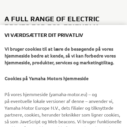
A FULL RANGE OF ELECTRIC
VI VÆRDSÆTTER DIT PRIVATLIV
DRIVES FOR ECO-FRIENDLY
BOATING
Vi bruger cookies til at lære de besøgende på vores
hjemmeside bedre at kende, så vi kan forbedre vores
With its existing Electric Drive models M12, M18, M20,
hjemmeside, produkter, services og marketingtiltag.
and M26, Yamaha further solidifies its comprehensive
offering for environment-friendly boating. Ideal for a
Cookies på Yamaha Motors hjemmeside
multitude of purposes – from quick getaways to relaxing
fishing trips – Yamaha Electric Drives can take you
På vores hjemmeside (yamaha-motor.eu) – og
anywhere, regardless if it's freshwater or saltwater. Easy
på eventuelle lokale versioner af denne – anvender vi,
to operate, quiet and always reliable, they bring effortless
Yamaha Motor Europe N.V., dets filialer og tilknyttede
joy to a day out on the water in the purest way possible.
partnere, cookies, herunder teknikker som ligner cookies,
så som JaveScript og Web beacons. Vi bruger funktionelle
cookies, så vores hjemmeside fungerer korrekt og giver
dig grundlæggende funktioner på vores hjemmeside,
Check our 2020 Electric Drive range »