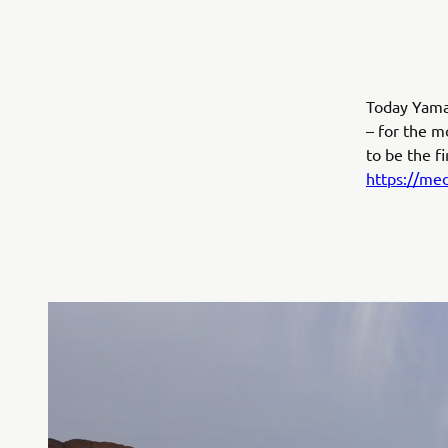
Today Yama
– for the m
to be the f
https://me