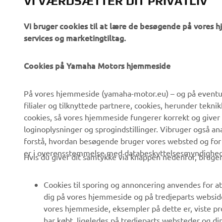
VI VÆRDSÆTTER DIT PRIVATLIV
Vi bruger cookies til at lære de besøgende på vores 
services og marketingtiltag.
Cookies på Yamaha Motors hjemmeside
VIRKSOMHED
B2B
På vores hjemmeside (yamaha-motor.eu) – og på eventue
filialer og tilknyttede partnere, cookies, herunder tekn
Om os
eBike systemer
cookies, så vores hjemmeside fungerer korrekt og giver
Nyheder
Myndigheder
loginoplysninger og sprogindstillinger. Vibruger også an
forstå, hvordan besøgende bruger vores websted og for
Begivenheder
Golfbaner
er i overensstemmelse med databeskyttelsesmyndighedern
Hvis du giver dit samtykke via knappen nedenfor, bruger 
Presse
Redningstjensten
Brochurer
Køreskoler
Cookies til sporing og annoncering anvendes for at
Arbejde hos Yamaha
Robotics
dig på vores hjemmeside og på tredjeparts websid
vores hjemmeside, eksempler på dette er, viste pro
Bliv forhandler
Partnerskaber
har købt, ligeledes på tredjeparts websteder og d