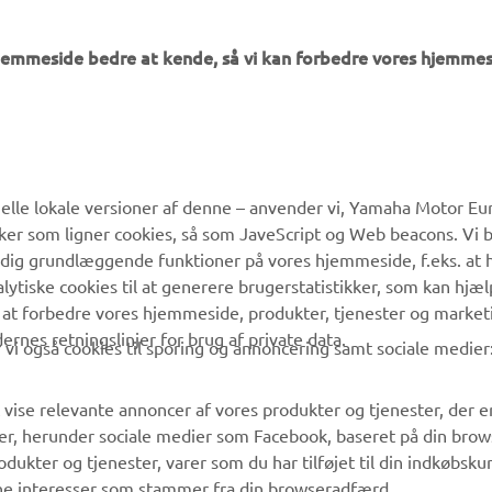
hjemmeside bedre at kende, så vi kan forbedre vores hjemmes
MERE YAMAHA
SUPPORT
lle lokale versioner af denne – anvender vi, Yamaha Motor Eur
ikker som ligner cookies, så som JaveScript og Web beacons. Vi 
MyYamaha
Kundeservice
 dig grundlæggende funktioner på vores hjemmeside, f.eks. at 
Yamaha Music
Reservedelskatalog
alytiske cookies til at generere brugerstatistikker, som kan hjæ
 at forbedre vores hjemmeside, produkter, tjenester og market
Yamaha Racing
Yamaha-forhandler
es retningslinjer for brug af private data.
vi også cookies til sporing og annoncering samt sociale medier
Yamaha Motor Global
Håndtering af
affaldsbatterier
Mobil Apps
 vise relevante annoncer af vores produkter og tjenester, der e
er, herunder sociale medier som Facebook, baseret på din bro
dukter og tjenester, varer som du har tilføjet til din indkøbsku
ine interesser som stammer fra din browseradfærd.