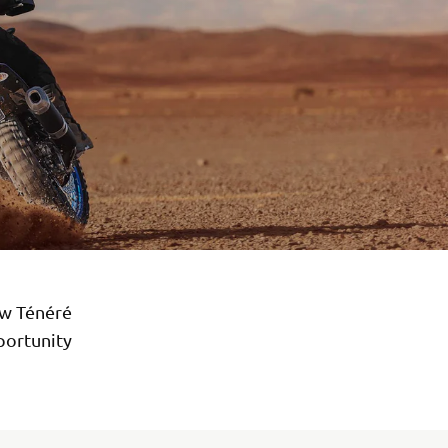
ew Ténéré
portunity