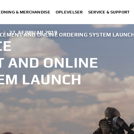
DNING & MERCHANDISE
OPLEVELSER
SERVICE & SUPPORT
!
|
27. FEBRUAR 2019
NCEMENT AND ONLINE ORDERING SYSTEM LAUNC
CE
 AND ONLINE
EM LAUNCH