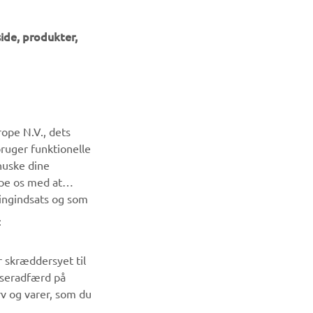
ide, produkter,
NYHEDSBREV
ope N.V., dets
Vær den første til at få besked om de seneste tilbud, særlige
bruger funktionelle
arrangementer, nye udgivelser og meget mere.
huske dine
lpe os med at
ingindsats og som
TILMELD DIG
:
Læs vores privatlivspolitik for at lære, hvordan vi behandler
dine personlige data:
Privatlivspolitik
r skræddersyet til
wseradfærd på
rv og varer, som du