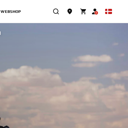
WEBSHOP
H