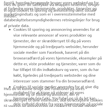
forstå, hvordan besøgende bruger vores websted og for
Hvis du giver dit samtykke via knappen nedenfor, bruger
at forbedre vores hjemmeside, produkter, tjenester og
vi også cookies til sporing og annoncering samt sociale
VIRKSOMHED
marketingindsats og som er i overensstemmelse med
medier:
databeskyttelsesmyndighedernes retningslinjer for brug
af private data.
B2B
Cookies til sporing og annoncering anvendes for at
vise relevante annoncer af vores produkter og
MERE YAMAHA
tjenester, der er skræddersyet til dig på vores
hjemmeside og på tredjeparts websider, herunder
sociale medier som Facebook, baseret på din
SUPPORT
browseradfærd på vores hjemmeside, eksempler på
dette er, viste produkter og tjenester, varer som du
har tilføjet til din indkøbskurv og varer, som du har
NYHEDSBREV
købt, ligeledes på tredjeparts websteder og dine
Vær den første til at få besked om de seneste tilbud, særlige
interesser som stammer fra din browseradfærd.
arrangementer, nye udgivelser og meget mere.
Cookies til sociale medier anvendes for at give dig
Hvis du vil kunne bruge alle funktioner på vores
mulighed for at kigge på videoer på vores
hjemmeside og se tilbud og annoncer, der er
hjemmeside (via f.eks. YouTube) og så du let kan
skræddersyet til dine interesser, skal du acceptere cookies
dele indhold direkte fra vores hjemmeside på sociale
til sporing og annoncering og cookies til sociale medier