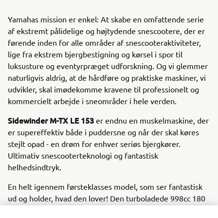
Yamahas mission er enkel: At skabe en omfattende serie
af ekstremt pålidelige og højtydende snescootere, der er
førende inden for alle områder af snescooteraktiviteter,
lige fra ekstrem bjergbestigning og kørsel i spor til
luksusture og eventyrpræget udforskning. Og vi glemmer
naturligvis aldrig, at de hårdføre og praktiske maskiner, vi
udvikler, skal imødekomme kravene til professionelt og
kommercielt arbejde i sneområder i hele verden.
Sidewinder M-TX LE 153
er endnu en muskelmaskine, der
er supereffektiv både i puddersne og når der skal køres
stejlt opad - en drøm for enhver seriøs bjergkører.
Ultimativ snescooterteknologi og fantastisk
helhedsindtryk.
En helt igennem førsteklasses model, som ser fantastisk
ud og holder, hvad den lover! Den turboladede 998cc 180
Genesis-motor leverer imponerende motoreffekt og