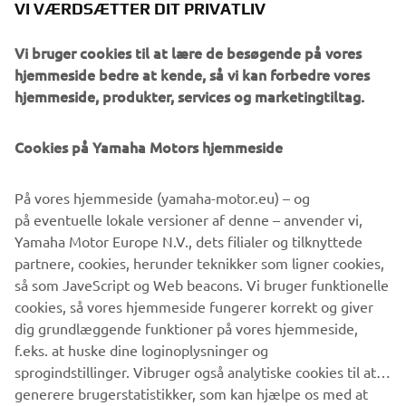
moment - uanset højden eller sneen - og den er perfekt
VI VÆRDSÆTTER DIT PRIVATLIV
afstemt med stellets, affjedringens, bæltets og skienes
avancerede bjergdesign.
Vi bruger cookies til at lære de besøgende på vores
hjemmeside bedre at kende, så vi kan forbedre vores
Du behøver ikke at holde dig i sporene med den
hjemmeside, produkter, services og marketingtiltag.
Sidewinder X-TX
aggressivt udseende - og højtydende -
146 LE
. Vores spændende turboladede oplevelsesmaskine
Cookies på Yamaha Motors hjemmeside
klarer enhver udfordring, og du får lyst til køre endnu
længere - og endnu hurtigere - når du tager på
opdagelse!
På vores hjemmeside (yamaha-motor.eu) – og
på eventuelle lokale versioner af denne – anvender vi,
Yamaha Motor Europe N.V., dets filialer og tilknyttede
partnere, cookies, herunder teknikker som ligner cookies,
så som JaveScript og Web beacons. Vi bruger funktionelle
cookies, så vores hjemmeside fungerer korrekt og giver
LÆS MERE
dig grundlæggende funktioner på vores hjemmeside,
f.eks. at huske dine loginoplysninger og
sprogindstillinger. Vibruger også analytiske cookies til at
generere brugerstatistikker, som kan hjælpe os med at