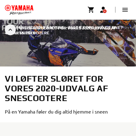
I SPORENE ELLER PÅ NYSNE - ELLER OPPE I HØJDERNE?
|
VI LØFTER SLØRET FOR VORES 2020-UDVALG AF
4. MARTS 2019
SNESCOOTERE
VI LØFTER SLØRET FOR
VORES 2020-UDVALG AF
SNESCOOTERE
På en Yamaha føler du dig altid hjemme i sneen