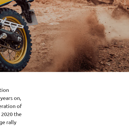
tion
years on,
eration of
r 2020 the
e rally