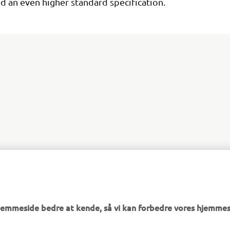
d an even higher standard specification.
DISCOVER THE NEW TÉNÉRÉ 700 RALLY EDITION
hjemmeside bedre at kende, så vi kan forbedre vores hjemmes