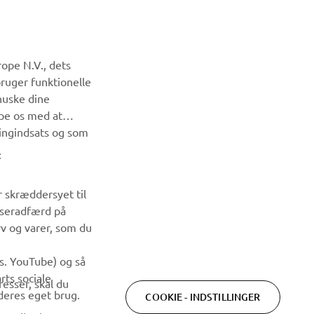
NYHEDSBREV
ope N.V., dets
Vær den første til at få besked om de seneste tilbud, særlige
bruger funktionelle
arrangementer, nye udgivelser og meget mere.
huske dine
lpe os med at
ingindsats og som
TILMELD DIG
:
Læs vores privatlivspolitik for at lære, hvordan vi behandler
dine personlige data:
Privatlivspolitik
r skræddersyet til
wseradfærd på
rv og varer, som du
ks. YouTube) og så
rts sociale
esser, skal du
deres eget brug.
COOKIE - INDSTILLINGER