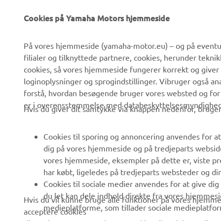
Cookies på Yamaha Motors hjemmeside
VIRKSOMHED
B2B
På vores hjemmeside (yamaha-motor.eu) – og på eventue
filialer og tilknyttede partnere, cookies, herunder tekn
Om os
eBike systemer
cookies, så vores hjemmeside fungerer korrekt og giver
Nyheder
Myndigheder
loginoplysninger og sprogindstillinger. Vibruger også an
forstå, hvordan besøgende bruger vores websted og for
Begivenheder
Golfbaner
er i overensstemmelse med databeskyttelsesmyndighedern
Hvis du giver dit samtykke via knappen nedenfor, bruger 
Presse
Redningstjensten
Brochurer
Køreskoler
Cookies til sporing og annoncering anvendes for at
Arbejde hos Yamaha
Robotics
dig på vores hjemmeside og på tredjeparts websid
vores hjemmeside, eksempler på dette er, viste pro
Bliv forhandler
Partnerskaber
har købt, ligeledes på tredjeparts websteder og d
Menneskerettighedspolitik
Teknisk information til
Cookies til sociale medier anvendes for at give di
uafhængige forhandlere
du let kan dele indhold direkte fra vores hjemmesi
Hvis du vil kunne bruge alle funktioner på vores hjemmes
Politik for bæredygtighed
medieplatforme, som tillader sociale medieplatfor
acceptere cookies
Yamalube Safety Data
Whistleblower-kanal