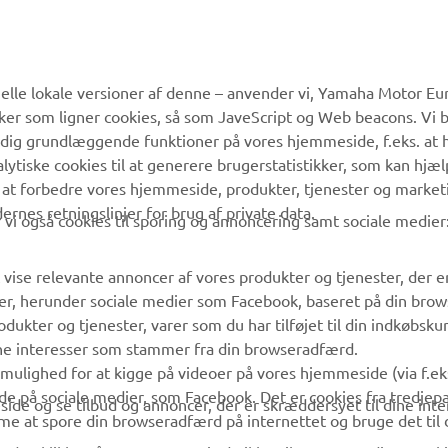
MERE YAMAHA
SUPPORT
lle lokale versioner af denne – anvender vi, Yamaha Motor Eur
ikker som ligner cookies, så som JaveScript og Web beacons. Vi 
MyYamaha
Kundeservice
 dig grundlæggende funktioner på vores hjemmeside, f.eks. at 
Yamaha Music
Reservedelskatalog
alytiske cookies til at generere brugerstatistikker, som kan hjæ
 at forbedre vores hjemmeside, produkter, tjenester og market
Yamaha Racing
Yamaha-forhandler
es retningslinjer for brug af private data.
vi også cookies til sporing og annoncering samt sociale medier
Yamaha Motor Global
Håndtering af
affaldsbatterier
Mobil Apps
 vise relevante annoncer af vores produkter og tjenester, der e
er, herunder sociale medier som Facebook, baseret på din bro
dukter og tjenester, varer som du har tilføjet til din indkøbsku
ine interesser som stammer fra din browseradfærd.
g mulighed for at kigge på videoer på vores hjemmeside (via f.e
de på sociale medier, som Facebook. Det er cookies fra tredjepa
ide og se tilbud og annoncer, der er skræddersyet til dine inter
me at spore din browseradfærd på internettet og bruge det til 