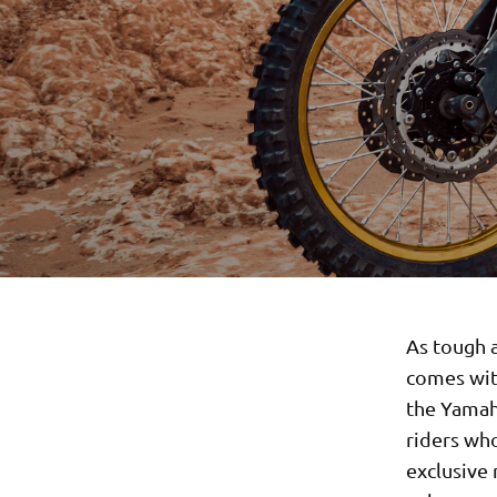
As tough a
comes wit
the Yamah
riders who
exclusive