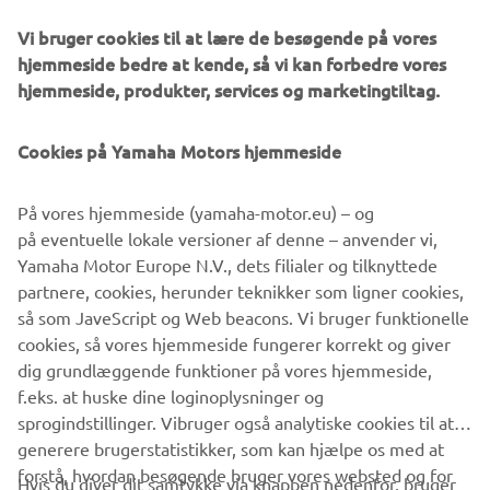
I 2021 får MT-07 ”next generation” et karakteristisk nyt
Vi bruger cookies til at lære de besøgende på vores
design med dobbelt vingeformet luftindtag og en ny
hjemmeside bedre at kende, så vi kan forbedre vores
kompakt LED-forlygte, der projicerer et futuristisk Y-
hjemmeside, produkter, services og marketingtiltag.
formet lys - signaturen for de nyeste Hyper Naked-
modeller.
Cookies på Yamaha Motors hjemmeside
Og den raffinerede EU5-kompatible motor giver dig
endnu mere direkte respons med en fed udstødningslyd
På vores hjemmeside (yamaha-motor.eu) – og
på eventuelle lokale versioner af denne – anvender vi,
Pure
Hyper Naked
DNA.
Yamaha Motor Europe N.V., dets filialer og tilknyttede
partnere, cookies, herunder teknikker som ligner cookies,
så som JaveScript og Web beacons. Vi bruger funktionelle
cookies, så vores hjemmeside fungerer korrekt og giver
SE DEN NYE MT-07
dig grundlæggende funktioner på vores hjemmeside,
f.eks. at huske dine loginoplysninger og
sprogindstillinger. Vibruger også analytiske cookies til at
generere brugerstatistikker, som kan hjælpe os med at
forstå, hvordan besøgende bruger vores websted og for
Hvis du giver dit samtykke via knappen nedenfor, bruger