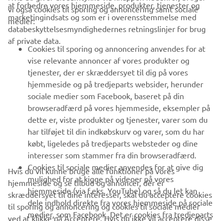
at forbedre vores hjemmeside, produkter, tjenester og
vi også cookies til sporing og annoncering samt sociale
VIRKSOMHED
marketingindsats og som er i overensstemmelse med
medier:
databeskyttelsesmyndighedernes retningslinjer for brug
af private data.
B2B
Cookies til sporing og annoncering anvendes for at
vise relevante annoncer af vores produkter og
MERE YAMAHA
tjenester, der er skræddersyet til dig på vores
hjemmeside og på tredjeparts websider, herunder
sociale medier som Facebook, baseret på din
SUPPORT
browseradfærd på vores hjemmeside, eksempler på
dette er, viste produkter og tjenester, varer som du
har tilføjet til din indkøbskurv og varer, som du har
NYHEDSBREV
købt, ligeledes på tredjeparts websteder og dine
Vær den første til at få besked om de seneste tilbud, særlige
interesser som stammer fra din browseradfærd.
arrangementer, nye udgivelser og meget mere.
Cookies til sociale medier anvendes for at give dig
Hvis du vil kunne bruge alle funktioner på vores
mulighed for at kigge på videoer på vores
hjemmeside og se tilbud og annoncer, der er
hjemmeside (via f.eks. YouTube) og så du let kan
skræddersyet til dine interesser, skal du acceptere cookies
dele indhold direkte fra vores hjemmeside på sociale
til sporing og annoncering og cookies til sociale medier
TILMELD DIG
medier, som Facebook. Det er cookies fra tredjeparts
ved at klikke på Acceptere. Hvis du ikke vil acceptere disse