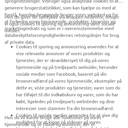
sprogindstillinger. Vibruger også analytiske cookies til at
generere brugerstatistikker, som kan hjælpe os med at
forstå, hvordan besøgende bruger vores websted og for
Hvis du giver dit samtykke via knappen nedenfor, bruger
at forbedre vores hjemmeside, produkter, tjenester og
vi også cookies til sporing og annoncering samt sociale
VIRKSOMHED
marketingindsats og som er i overensstemmelse med
medier:
databeskyttelsesmyndighedernes retningslinjer for brug
af private data.
B2B
Cookies til sporing og annoncering anvendes for at
vise relevante annoncer af vores produkter og
MERE YAMAHA
tjenester, der er skræddersyet til dig på vores
hjemmeside og på tredjeparts websider, herunder
sociale medier som Facebook, baseret på din
SUPPORT
browseradfærd på vores hjemmeside, eksempler på
dette er, viste produkter og tjenester, varer som du
har tilføjet til din indkøbskurv og varer, som du har
NYHEDSBREV
købt, ligeledes på tredjeparts websteder og dine
Vær den første til at få besked om de seneste tilbud, særlige
interesser som stammer fra din browseradfærd.
arrangementer, nye udgivelser og meget mere.
Cookies til sociale medier anvendes for at give dig
Hvis du vil kunne bruge alle funktioner på vores
mulighed for at kigge på videoer på vores
hjemmeside og se tilbud og annoncer, der er