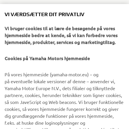
Den nye generation af adrenalinladede SxS modeller med
VI VÆRDSÆTTER DIT PRIVATLIV
to eller fire pladser er skabt specielt til mennesker som er
klar til et nyt niveau af oplevelser.
Vi bruger cookies til at lære de besøgende på vores
Online bestillingssystem gør det muligt for kunder at
hjemmeside bedre at kende, så vi kan forbedre vores
reservere en af de fire nedenfor nævnte modeller:
hjemmeside, produkter, services og marketingtiltag.
Wolverine® RMAX™ 2 1000
Cookies på Yamaha Motors hjemmeside
Wolverine® RMAX™ 2 1000 SE
Wolverine® RMAX™ 4 1000
Wolverine® RMAX™ 4 1000 SE
På vores hjemmeside (yamaha-motor.eu) – og
på eventuelle lokale versioner af denne – anvender vi,
Bestil nu og vær blandt de første til at opleve RMAX!
Yamaha Motor Europe N.V., dets filialer og tilknyttede
partnere, cookies, herunder teknikker som ligner cookies,
så som JaveScript og Web beacons. Vi bruger funktionelle
cookies, så vores hjemmeside fungerer korrekt og giver
BESTIL NU!
dig grundlæggende funktioner på vores hjemmeside,
f.eks. at huske dine loginoplysninger og