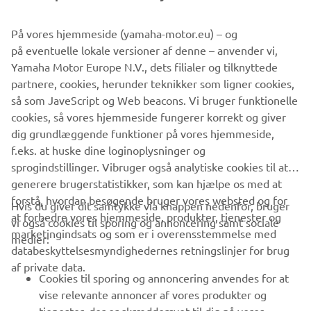
På vores hjemmeside (yamaha-motor.eu) – og
på eventuelle lokale versioner af denne – anvender vi,
Yamaha Motor Europe N.V., dets filialer og tilknyttede
partnere, cookies, herunder teknikker som ligner cookies,
så som JaveScript og Web beacons. Vi bruger funktionelle
cookies, så vores hjemmeside fungerer korrekt og giver
dig grundlæggende funktioner på vores hjemmeside,
f.eks. at huske dine loginoplysninger og
sprogindstillinger. Vibruger også analytiske cookies til at
generere brugerstatistikker, som kan hjælpe os med at
forstå, hvordan besøgende bruger vores websted og for
Hvis du giver dit samtykke via knappen nedenfor, bruger
at forbedre vores hjemmeside, produkter, tjenester og
vi også cookies til sporing og annoncering samt sociale
VIRKSOMHED
marketingindsats og som er i overensstemmelse med
medier:
databeskyttelsesmyndighedernes retningslinjer for brug
af private data.
B2B
Cookies til sporing og annoncering anvendes for at
vise relevante annoncer af vores produkter og
MERE YAMAHA