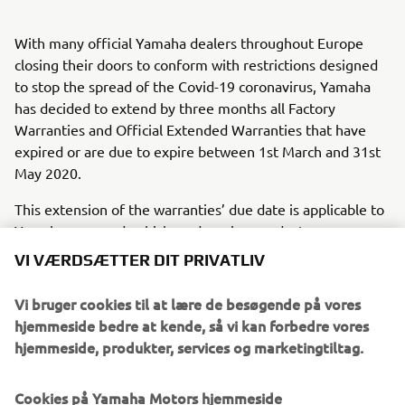
With many official Yamaha dealers throughout Europe
closing their doors to conform with restrictions designed
to stop the spread of the Covid-19 coronavirus, Yamaha
has decided to extend by three months all Factory
Warranties and Official Extended Warranties that have
expired or are due to expire between 1st March and 31st
May 2020.
This extension of the warranties’ due date is applicable to
Yamaha powered vehicle and marine products.
VI VÆRDSÆTTER DIT PRIVATLIV
Customers requiring warranty work should contact their
Official Yamaha Dealer to book an appointment as soon as
Vi bruger cookies til at lære de besøgende på vores
local restrictions allow.
hjemmeside bedre at kende, så vi kan forbedre vores
hjemmeside, produkter, services og marketingtiltag.
Cookies på Yamaha Motors hjemmeside