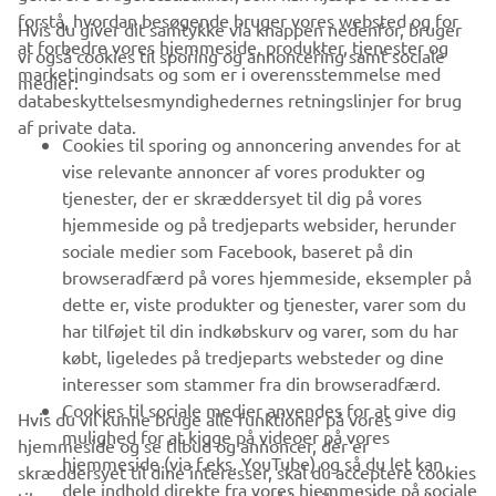
forstå, hvordan besøgende bruger vores websted og for
Hvis du giver dit samtykke via knappen nedenfor, bruger
at forbedre vores hjemmeside, produkter, tjenester og
vi også cookies til sporing og annoncering samt sociale
VIRKSOMHED
marketingindsats og som er i overensstemmelse med
medier:
databeskyttelsesmyndighedernes retningslinjer for brug
af private data.
B2B
Cookies til sporing og annoncering anvendes for at
vise relevante annoncer af vores produkter og
MERE YAMAHA
tjenester, der er skræddersyet til dig på vores
hjemmeside og på tredjeparts websider, herunder
sociale medier som Facebook, baseret på din
SUPPORT
browseradfærd på vores hjemmeside, eksempler på
dette er, viste produkter og tjenester, varer som du
har tilføjet til din indkøbskurv og varer, som du har
NYHEDSBREV
købt, ligeledes på tredjeparts websteder og dine
Vær den første til at få besked om de seneste tilbud, særlige
interesser som stammer fra din browseradfærd.
arrangementer, nye udgivelser og meget mere.
Cookies til sociale medier anvendes for at give dig
Hvis du vil kunne bruge alle funktioner på vores
mulighed for at kigge på videoer på vores
hjemmeside og se tilbud og annoncer, der er
hjemmeside (via f.eks. YouTube) og så du let kan
skræddersyet til dine interesser, skal du acceptere cookies
dele indhold direkte fra vores hjemmeside på sociale