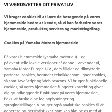
horizontal red stripe and white vertical lines creating the
VI VÆRDSÆTTER DIT PRIVATLIV
red speed block. This authentic race bike colour scheme
features an all-red front fender and gold coloured wheels
Vi bruger cookies til at lære de besøgende på vores
just like winning Yamaha’s factory bikes, and this timeless
hjemmeside bedre at kende, så vi kan forbedre vores
look is completed with a yellow front number plate, an
hjemmeside, produkter, services og marketingtiltag.
anniversary emblem and a red stripe running along the
top of the fuel tank and the tail.
Cookies på Yamaha Motors hjemmeside
På vores hjemmeside (yamaha-motor.eu) – og
DISCOVER IN DETAIL THE 2022 WORLD GP 60TH
på eventuelle lokale versioner af denne – anvender vi,
ANNIVERSARY MODELS
Yamaha Motor Europe N.V., dets filialer og tilknyttede
partnere, cookies, herunder teknikker som ligner cookies,
så som JaveScript og Web beacons. Vi bruger funktionelle
cookies, så vores hjemmeside fungerer korrekt og giver
.
dig grundlæggende funktioner på vores hjemmeside,
f.eks. at huske dine loginoplysninger og
sprogindstillinger. Vibruger også analytiske cookies til at
generere brugerstatistikker, som kan hjælpe os med at