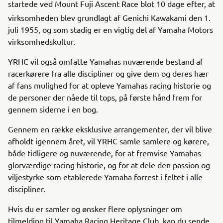
startede ved Mount Fuji Ascent Race blot 10 dage efter, at
virksomheden blev grundlagt af Genichi Kawakami den 1.
juli 1955, og som stadig er en vigtig del af Yamaha Motors
virksomhedskultur.
YRHC vil også omfatte Yamahas nuværende bestand af
racerkørere fra alle discipliner og give dem og deres hær
af fans mulighed for at opleve Yamahas racing historie og
de personer der nåede til tops, på første hånd frem for
gennem siderne i en bog.
Gennem en række eksklusive arrangementer, der vil blive
afholdt igennem året, vil YRHC samle samlere og kørere,
både tidligere og nuværende, for at fremvise Yamahas
glorværdige racing historie, og for at dele den passion og
viljestyrke som etablerede Yamaha forrest i feltet i alle
discipliner.
Hvis du er samler og ønsker flere oplysninger om
tilmelding til Yamaha Racing Heritage Club, kan du sende