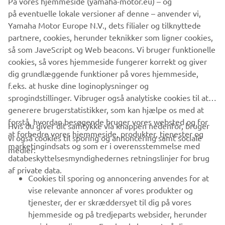
På vores hjemmeside (yamaha-motor.eu) – og
historie med så bredt et publikum som muligt, og derfor
på eventuelle lokale versioner af denne – anvender vi,
deltager YRHC i en række arrangementer hvert år for at
Yamaha Motor Europe N.V., dets filialer og tilknyttede
vise disse historiske motorcykler frem, og bringe dem
partnere, cookies, herunder teknikker som ligner cookies,
sammen med både tidligere og nuværende kørere for at
så som JaveScript og Web beacons. Vi bruger funktionelle
holde vores arv i live".
cookies, så vores hjemmeside fungerer korrekt og giver
dig grundlæggende funktioner på vores hjemmeside,
f.eks. at huske dine loginoplysninger og
sprogindstillinger. Vibruger også analytiske cookies til at
generere brugerstatistikker, som kan hjælpe os med at
forstå, hvordan besøgende bruger vores websted og for
Hvis du giver dit samtykke via knappen nedenfor, bruger
at forbedre vores hjemmeside, produkter, tjenester og
vi også cookies til sporing og annoncering samt sociale
VIRKSOMHED
marketingindsats og som er i overensstemmelse med
medier:
databeskyttelsesmyndighedernes retningslinjer for brug
af private data.
B2B
Cookies til sporing og annoncering anvendes for at
vise relevante annoncer af vores produkter og
MERE YAMAHA
tjenester, der er skræddersyet til dig på vores
hjemmeside og på tredjeparts websider, herunder