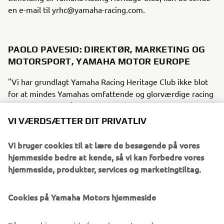
en e-mail til yrhc@yamaha-racing.com.
PAOLO PAVESIO: DIREKTØR, MARKETING OG
MOTORSPORT, YAMAHA MOTOR EUROPE
"Vi har grundlagt Yamaha Racing Heritage Club ikke blot
for at mindes Yamahas omfattende og glorværdige racing
historie, men også for at beskytte den og gøre den
levende, så fremtidige generationer også kan nyde den. Vi
VI VÆRDSÆTTER DIT PRIVATLIV
ønsker, at disse motorcykler bliver set og hørt igen, i
stedet for at stå stille i en samling, og derfor er det et af
Vi bruger cookies til at lære de besøgende på vores
YHRC's primære mål at støtte samlere i at restaurere og
hjemmeside bedre at kende, så vi kan forbedre vores
vedligeholde deres motorcykler. Et andet mål er at
hjemmeside, produkter, services og marketingtiltag.
fremvise den menneskelige side af Yamahas racing
historie, og fortælle historierne om de kørere der kørte på
Cookies på Yamaha Motors hjemmeside
disse ikoniske maskiner, og de mennesker der både
udviklede og arbejdede på dem. Vi vil dele vores racing