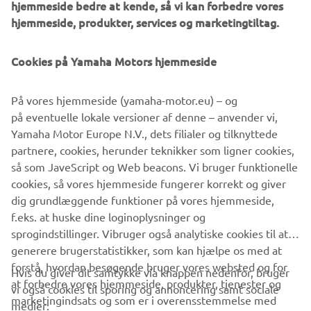
hjemmeside bedre at kende, så vi kan forbedre vores
hjemmeside, produkter, services og marketingtiltag.
Cookies på Yamaha Motors hjemmeside
På vores hjemmeside (yamaha-motor.eu) – og
på eventuelle lokale versioner af denne – anvender vi,
Yamaha Motor Europe N.V., dets filialer og tilknyttede
⠀
partnere, cookies, herunder teknikker som ligner cookies,
så som JaveScript og Web beacons. Vi bruger funktionelle
OPDAGE MERE
cookies, så vores hjemmeside fungerer korrekt og giver
dig grundlæggende funktioner på vores hjemmeside,
f.eks. at huske dine loginoplysninger og
sprogindstillinger. Vibruger også analytiske cookies til at
generere brugerstatistikker, som kan hjælpe os med at
forstå, hvordan besøgende bruger vores websted og for
Hvis du giver dit samtykke via knappen nedenfor, bruger
at forbedre vores hjemmeside, produkter, tjenester og
vi også cookies til sporing og annoncering samt sociale
VIRKSOMHED
marketingindsats og som er i overensstemmelse med
medier: