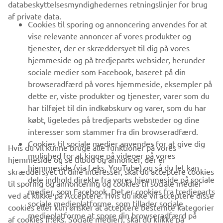
databeskyttelsesmyndighedernes retningslinjer for brug
af private data.
B2B
Cookies til sporing og annoncering anvendes for at
vise relevante annoncer af vores produkter og
MERE YAMAHA
tjenester, der er skræddersyet til dig på vores
hjemmeside og på tredjeparts websider, herunder
sociale medier som Facebook, baseret på din
SUPPORT
browseradfærd på vores hjemmeside, eksempler på
dette er, viste produkter og tjenester, varer som du
har tilføjet til din indkøbskurv og varer, som du har
NYHEDSBREV
købt, ligeledes på tredjeparts websteder og dine
Vær den første til at få besked om de seneste tilbud, særlige
interesser som stammer fra din browseradfærd.
arrangementer, nye udgivelser og meget mere.
Cookies til sociale medier anvendes for at give dig
Hvis du vil kunne bruge alle funktioner på vores
mulighed for at kigge på videoer på vores
hjemmeside og se tilbud og annoncer, der er
hjemmeside (via f.eks. YouTube) og så du let kan
skræddersyet til dine interesser, skal du acceptere cookies
dele indhold direkte fra vores hjemmeside på sociale
til sporing og annoncering og cookies til sociale medier
TILMELD DIG
medier, som Facebook. Det er cookies fra tredjeparts
ved at klikke på Acceptere. Hvis du ikke vil acceptere disse
sociale medieplatforme, som tillader sociale
cookies eller kun ønsker at acceptere bestemte kategorier
medieplatforme at spore din browseradfærd på
Læs vores privatlivspolitik for at lære, hvordan vi behandler dine
af cookies (f.eks. Sociale medier), skal du klikke på