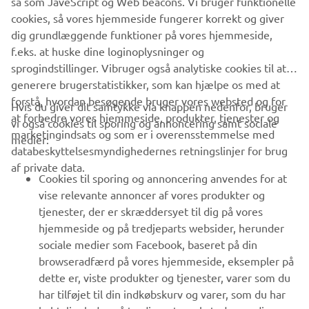
så som JaveScript og Web beacons. Vi bruger funktionelle
cookies, så vores hjemmeside fungerer korrekt og giver
DISCOVER THE FULL RANGE
dig grundlæggende funktioner på vores hjemmeside,
f.eks. at huske dine loginoplysninger og
sprogindstillinger. Vibruger også analytiske cookies til at
generere brugerstatistikker, som kan hjælpe os med at
forstå, hvordan besøgende bruger vores websted og for
Hvis du giver dit samtykke via knappen nedenfor, bruger
at forbedre vores hjemmeside, produkter, tjenester og
vi også cookies til sporing og annoncering samt sociale
VIRKSOMHED
marketingindsats og som er i overensstemmelse med
medier:
databeskyttelsesmyndighedernes retningslinjer for brug
af private data.
B2B
Cookies til sporing og annoncering anvendes for at
vise relevante annoncer af vores produkter og
MERE YAMAHA
tjenester, der er skræddersyet til dig på vores
hjemmeside og på tredjeparts websider, herunder
sociale medier som Facebook, baseret på din
SUPPORT
browseradfærd på vores hjemmeside, eksempler på
dette er, viste produkter og tjenester, varer som du
har tilføjet til din indkøbskurv og varer, som du har
NYHEDSBREV