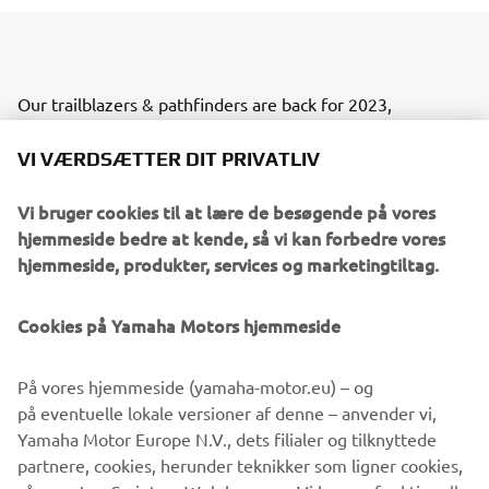
Our trailblazers & pathfinders are back for 2023,
reinvigorated with striking new colours and bold stylish
graphics to make you stand out on the snow.
VI VÆRDSÆTTER DIT PRIVATLIV
For 2023, we’ve thrown in some upgrades, like Yamaha’s
Vi bruger cookies til at lære de besøgende på vores
proven EPS technology on our two premium trail units;
hjemmeside bedre at kende, så vi kan forbedre vores
the new Sidewinder L-TX LE EPS and the new Sidewinder
hjemmeside, produkter, services og marketingtiltag.
SRX LE EPS; to minimise negative trail feedback while
allowing for increased rider comfort and longer riding
Cookies på Yamaha Motors hjemmeside
days.
When it comes to combining unmatched performance
På vores hjemmeside (yamaha-motor.eu) – og
with premium features and good looks, Yamaha’s range of
på eventuelle lokale versioner af denne – anvender vi,
snowmobiles have you covered.
Yamaha Motor Europe N.V., dets filialer og tilknyttede
partnere, cookies, herunder teknikker som ligner cookies,