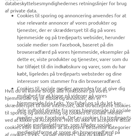
databeskyttelsesmyndighedernes retningslinjer for brug
af private data.
B2B
Cookies til sporing og annoncering anvendes for at
vise relevante annoncer af vores produkter og
MERE YAMAHA
tjenester, der er skræddersyet til dig på vores
hjemmeside og på tredjeparts websider, herunder
sociale medier som Facebook, baseret på din
SUPPORT
browseradfærd på vores hjemmeside, eksempler på
dette er, viste produkter og tjenester, varer som du
har tilføjet til din indkøbskurv og varer, som du har
NYHEDSBREV
købt, ligeledes på tredjeparts websteder og dine
Vær den første til at få besked om de seneste tilbud, særlige
interesser som stammer fra din browseradfærd.
arrangementer, nye udgivelser og meget mere.
Cookies til sociale medier anvendes for at give dig
Hvis du vil kunne bruge alle funktioner på vores
mulighed for at kigge på videoer på vores
hjemmeside og se tilbud og annoncer, der er
hjemmeside (via f.eks. YouTube) og så du let kan
skræddersyet til dine interesser, skal du acceptere cookies
dele indhold direkte fra vores hjemmeside på sociale
til sporing og annoncering og cookies til sociale medier
TILMELD DIG
medier, som Facebook. Det er cookies fra tredjeparts
ved at klikke på Acceptere. Hvis du ikke vil acceptere disse
sociale medieplatforme, som tillader sociale
cookies eller kun ønsker at acceptere bestemte kategorier
medieplatforme at spore din browseradfærd på
Læs vores privatlivspolitik for at lære, hvordan vi behandler dine
af cookies (f.eks. Sociale medier), skal du klikke på