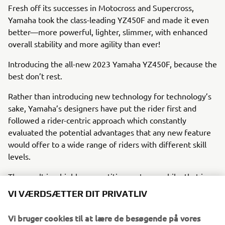
Fresh off its successes in Motocross and Supercross,
Yamaha took the class-leading YZ450F and made it even
better—more powerful, lighter, slimmer, with enhanced
overall stability and more agility than ever!
Introducing the all-new 2023 Yamaha YZ450F, because the
best don’t rest.
Rather than introducing new technology for technology’s
sake, Yamaha’s designers have put the rider first and
followed a rider-centric approach which constantly
evaluated the potential advantages that any new feature
would offer to a wide range of riders with different skill
levels.
The result is a highly competitive motocross bike that is
fast as well as fun to ride on every type of track – whether
VI VÆRDSÆTTER DIT PRIVATLIV
the rider is a seasoned pro or a weekend racer. Equipped
with a lighter and more powerful new engine as well as a
Vi bruger cookies til at lære de besøgende på vores
newly developed lightweight chassis and all-new