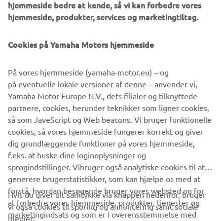
hjemmeside bedre at kende, så vi kan forbedre vores
ergonomic bodywork, producing 5% more power across
hjemmeside, produkter, services og marketingtiltag.
the range and weighing just 109 kg with a full tank of fuel,
the new 2023 YZ450F represents a major step forward for
Cookies på Yamaha Motors hjemmeside
Yamaha’s flagship motocross machine.
Inspired by the look of the factory race bikes, the 2023
På vores hjemmeside (yamaha-motor.eu) – og
YZ450F comes also in the YZ450F Monster Energy
på eventuelle lokale versioner af denne – anvender vi,
Yamaha Racing edition.
Yamaha Motor Europe N.V., dets filialer og tilknyttede
partnere, cookies, herunder teknikker som ligner cookies,
så som JaveScript og Web beacons. Vi bruger funktionelle
cookies, så vores hjemmeside fungerer korrekt og giver
DISCOVER THE YZ450F
dig grundlæggende funktioner på vores hjemmeside,
f.eks. at huske dine loginoplysninger og
sprogindstillinger. Vibruger også analytiske cookies til at
generere brugerstatistikker, som kan hjælpe os med at
forstå, hvordan besøgende bruger vores websted og for
Hvis du giver dit samtykke via knappen nedenfor, bruger
at forbedre vores hjemmeside, produkter, tjenester og
vi også cookies til sporing og annoncering samt sociale
VIRKSOMHED
marketingindsats og som er i overensstemmelse med
medier: