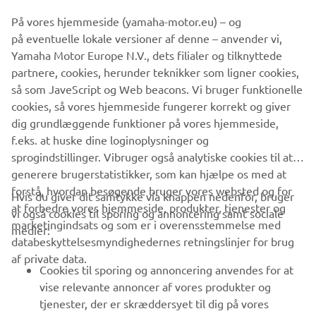
primarily at Thailand and other Asian countries,
På vores hjemmeside (yamaha-motor.eu) – og
underlining the huge international appeal of Yamaha’s
på eventuelle lokale versioner af denne – anvender vi,
most successful Sport Scooter.
Yamaha Motor Europe N.V., dets filialer og tilknyttede
partnere, cookies, herunder teknikker som ligner cookies,
så som JaveScript og Web beacons. Vi bruger funktionelle
cookies, så vores hjemmeside fungerer korrekt og giver
FOLLOW THE MAX
dig grundlæggende funktioner på vores hjemmeside,
f.eks. at huske dine loginoplysninger og
sprogindstillinger. Vibruger også analytiske cookies til at
generere brugerstatistikker, som kan hjælpe os med at
forstå, hvordan besøgende bruger vores websted og for
Hvis du giver dit samtykke via knappen nedenfor, bruger
at forbedre vores hjemmeside, produkter, tjenester og
vi også cookies til sporing og annoncering samt sociale
VIRKSOMHED
marketingindsats og som er i overensstemmelse med
medier:
databeskyttelsesmyndighedernes retningslinjer for brug
af private data.
B2B
Cookies til sporing og annoncering anvendes for at
vise relevante annoncer af vores produkter og
MERE YAMAHA
tjenester, der er skræddersyet til dig på vores