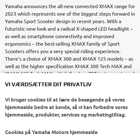
Yamaha announces the all-new connected XMAX range for
2023 which represents one of the biggest steps forward in
Yamaha Sport Scooter design in recent years. With a
futuristic new look and a radical X-shaped LED headlight –
as well as smartphone connectivity and improved
ergonomics – the best-selling XMAX family of Sport
Scooters offers you a very special riding experience.
There’s a choice of XMAX 300 and XMAX 125 models – as
well as the higher specification XMAX 300 Tech MAX and
XMAX 125 Tech MAX with full-colour TFT instruments and
Garmin navigation via smartphone – all featuring full LED
VI VÆRDSÆTTER DIT PRIVATLIV
lighting as standard. Whichever XMAX model you choose
you can be sure you’ll experience best-in-class style,
Vi bruger cookies til at lære de besøgende på vores
technology and quality!
hjemmeside bedre at kende, så vi kan forbedre vores
hjemmeside, produkter, services og marketingtiltag.
In addition to the European launch of the full XMAX line,
2023 also sees the Global Launch of the new XMAX 300.
Cookies på Yamaha Motors hjemmeside
The worldwide version of this best-selling model is aimed