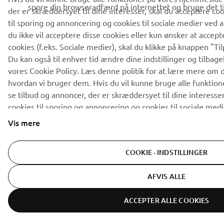
spore din browseradfærd på internettet og bruge det ti
der er skræddersyet til dine interesser, skal du acceptere co
til sporing og annoncering og cookies til sociale medier ved a
du ikke vil acceptere disse cookies eller kun ønsker at accep
cookies (f.eks. Sociale medier), skal du klikke på knappen "Ti
Du kan også til enhver tid ændre dine indstillinger og tilba
vores Cookie Policy. Læs denne politik for at lære mere om d
hvordan vi bruger dem. Hvis du vil kunne bruge alle funktio
se tilbud og annoncer, der er skræddersyet til dine interesser
cookies til sporing og annoncering og cookies til sociale medi
på Acceptere. Hvis du ikke vil acceptere disse cookies eller 
Vis mere
bestemte kategorier af cookies (f.eks. Sociale medier), skal 
dine cookies" nedenfor. Du kan også til enhver tid ændre dine
COOKIE - INDSTILLINGER
tilbagekalde dit samtykke gennem vores
Cookie Policy
. Læs 
mere om de cookies, vi bruger, og hvordan vi bruger dem.
AFVIS ALLE
ACCEPTER ALLE COOKIES
ER-LOCATOR