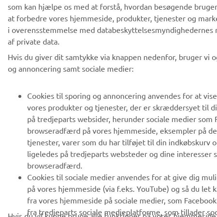
som kan hjælpe os med at forstå, hvordan besøgende bruger
at forbedre vores hjemmeside, produkter, tjenester og mark
i overensstemmelse med databeskyttelsesmyndighedernes re
af private data.
Hvis du giver dit samtykke via knappen nedenfor, bruger vi og
og annoncering samt sociale medier:
Cookies til sporing og annoncering anvendes for at vis
vores produkter og tjenester, der er skræddersyet til 
på tredjeparts websider, herunder sociale medier som 
browseradfærd på vores hjemmeside, eksempler på dett
tjenester, varer som du har tilføjet til din indkøbskurv 
ligeledes på tredjeparts websteder og dine interesser
browseradfærd.
Cookies til sociale medier anvendes for at give dig mul
på vores hjemmeside (via f.eks. YouTube) og så du let k
fra vores hjemmeside på sociale medier, som Facebook.
fra tredjeparts sociale medieplatforme, som tillader s
Hvis du vil kunne bruge alle funktioner på vores hjemmeside 