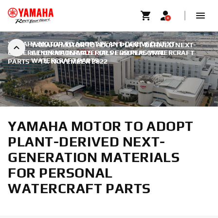
YAMAHA MOTOR TO ADOPT PLANT-DERIVED NEXT-
YAMAHA MOTOR TO ADOPT PLANT-DERIVED NEXT-
GENERATION MATERIALS FOR PERSONAL WATERCRAFT
GENERATION MATERIALS FOR PERSONAL
WATERCRAFT PARTS
PARTS
|
14. NOVEMBER 2022
YAMAHA MOTOR TO ADOPT
PLANT-DERIVED NEXT-
GENERATION MATERIALS
FOR PERSONAL
WATERCRAFT PARTS