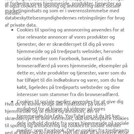
at forbedre vores hjemmeside, produkter, tjenester og
vi også cookies til sporing og annoncering samt sociale
VIRKSOMHED
marketingindsats og som er i overensstemmelse med
medier:
databeskyttelsesmyndighedernes retningslinjer for brug
af private data.
B2B
Cookies til sporing og annoncering anvendes for at
vise relevante annoncer af vores produkter og
MERE YAMAHA
tjenester, der er skræddersyet til dig på vores
hjemmeside og på tredjeparts websider, herunder
sociale medier som Facebook, baseret på din
SUPPORT
browseradfærd på vores hjemmeside, eksempler på
dette er, viste produkter og tjenester, varer som du
har tilføjet til din indkøbskurv og varer, som du har
NYHEDSBREV
købt, ligeledes på tredjeparts websteder og dine
Vær den første til at få besked om de seneste tilbud, særlige
interesser som stammer fra din browseradfærd.
arrangementer, nye udgivelser og meget mere.
Cookies til sociale medier anvendes for at give dig
Hvis du vil kunne bruge alle funktioner på vores
mulighed for at kigge på videoer på vores
hjemmeside og se tilbud og annoncer, der er
hjemmeside (via f.eks. YouTube) og så du let kan
skræddersyet til dine interesser, skal du acceptere cookies
dele indhold direkte fra vores hjemmeside på sociale
til sporing og annoncering og cookies til sociale medier
TILMELD DIG
medier, som Facebook. Det er cookies fra tredjeparts
ved at klikke på Acceptere. Hvis du ikke vil acceptere disse