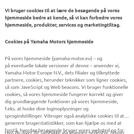
Vi bruger cookies til at lære de besøgende på vores
hjemmeside bedre at kende, så vi kan forbedre vores
hjemmeside, produkter, services og marketingtiltag.
Cookies på Yamaha Motors hjemmeside
På vores hjemmeside (yamaha-motor.eu) – og
på eventuelle lokale versioner af denne – anvender vi,
Yamaha Motor Europe N.V., dets filialer og tilknyttede
partnere, cookies, herunder teknikker som ligner cookies,
så som JaveScript og Web beacons. Vi bruger funktionelle
cookies, så vores hjemmeside fungerer korrekt og giver
Cellulose nanofiber reinforced resin Cellenpia Plas®
dig grundlæggende funktioner på vores hjemmeside,
f.eks. at huske dine loginoplysninger og
sprogindstillinger. Vibruger også analytiske cookies til at
generere brugerstatistikker, som kan hjælpe os med at
forstå, hvordan besøgende bruger vores websted og for
Hvis du giver dit samtykke via knappen nedenfor, bruger