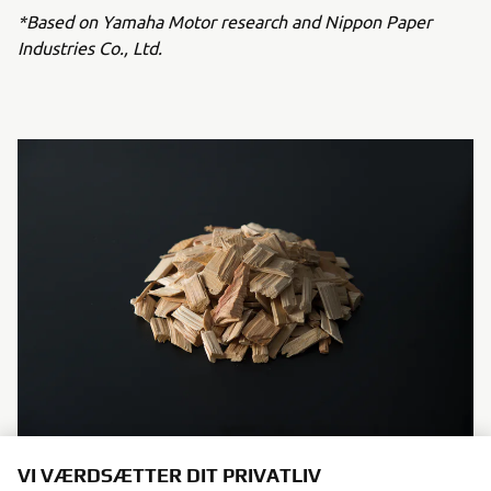
*Based on Yamaha Motor research and Nippon Paper
Industries Co., Ltd.
Wood chips used as raw materials (sample)
VI VÆRDSÆTTER DIT PRIVATLIV