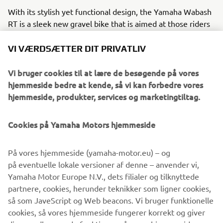
With its stylish yet functional design, the Yamaha Wabash
RT is a sleek new gravel bike that is aimed at those riders
who appreciate the fun, freedom and friendships that are
an integral part of the whole riding experience. The real
VI VÆRDSÆTTER DIT PRIVATLIV
beauty of the Wabash RT is that it offers riders the chance
to get out of the city or suburbs and explore new places
Vi bruger cookies til at lære de besøgende på vores
and enjoy every second of the ride – because it’s as much
hjemmeside bedre at kende, så vi kan forbedre vores
about the journey as it is about getting there.
hjemmeside, produkter, services og marketingtiltag.
Yamaha CrossCore RC: For every day, for everyone.
Cookies på Yamaha Motors hjemmeside
Functional, stylish and offering excellent value and strong
performance, the CrossCore RC is a versatile all-rounder
På vores hjemmeside (yamaha-motor.eu) – og
designed as the ideal everyday bike for all riders, young
på eventuelle lokale versioner af denne – anvender vi,
and old.
Yamaha Motor Europe N.V., dets filialer og tilknyttede
partnere, cookies, herunder teknikker som ligner cookies,
så som JaveScript og Web beacons. Vi bruger funktionelle
cookies, så vores hjemmeside fungerer korrekt og giver