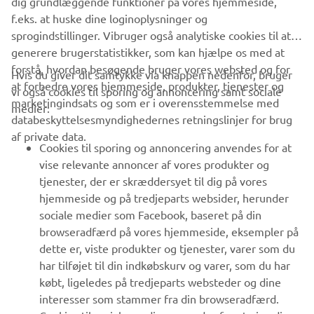
DISCOVER THE NEW YAMAHA EBIKES
dig grundlæggende funktioner på vores hjemmeside,
f.eks. at huske dine loginoplysninger og
sprogindstillinger. Vibruger også analytiske cookies til at
generere brugerstatistikker, som kan hjælpe os med at
forstå, hvordan besøgende bruger vores websted og for
Hvis du giver dit samtykke via knappen nedenfor, bruger
at forbedre vores hjemmeside, produkter, tjenester og
vi også cookies til sporing og annoncering samt sociale
VIRKSOMHED
marketingindsats og som er i overensstemmelse med
medier:
databeskyttelsesmyndighedernes retningslinjer for brug
af private data.
B2B
Cookies til sporing og annoncering anvendes for at
vise relevante annoncer af vores produkter og
MERE YAMAHA
tjenester, der er skræddersyet til dig på vores
hjemmeside og på tredjeparts websider, herunder
sociale medier som Facebook, baseret på din
SUPPORT
browseradfærd på vores hjemmeside, eksempler på
dette er, viste produkter og tjenester, varer som du
har tilføjet til din indkøbskurv og varer, som du har
NYHEDSBREV
købt, ligeledes på tredjeparts websteder og dine
Vær den første til at få besked om de seneste tilbud, særlige
interesser som stammer fra din browseradfærd.
arrangementer, nye udgivelser og meget mere.