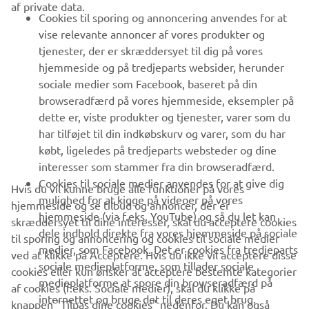
Cookies til sporing og annoncering anvendes for at
vise relevante annoncer af vores produkter og
MERE YAMAHA
tjenester, der er skræddersyet til dig på vores
hjemmeside og på tredjeparts websider, herunder
SUPPORT
sociale medier som Facebook, baseret på din
browseradfærd på vores hjemmeside, eksempler på
dette er, viste produkter og tjenester, varer som du
NYHEDSBREV
har tilføjet til din indkøbskurv og varer, som du har
købt, ligeledes på tredjeparts websteder og dine
Vær den første til at få besked om de seneste tilbud, særlige
interesser som stammer fra din browseradfærd.
arrangementer, nye udgivelser og meget mere.
Cookies til sociale medier anvendes for at give dig
Hvis du vil kunne bruge alle funktioner på vores
mulighed for at kigge på videoer på vores
hjemmeside og se tilbud og annoncer, der er
hjemmeside (via f.eks. YouTube) og så du let kan
skræddersyet til dine interesser, skal du acceptere cookies
dele indhold direkte fra vores hjemmeside på sociale
TILMELD DIG
til sporing og annoncering og cookies til sociale medier
medier, som Facebook. Det er cookies fra tredjeparts
ved at klikke på Acceptere. Hvis du ikke vil acceptere disse
sociale medieplatforme, som tillader sociale
cookies eller kun ønsker at acceptere bestemte kategorier
Læs vores privatlivspolitik for at lære, hvordan vi behandler dine
medieplatforme at spore din browseradfærd på
af cookies (f.eks. Sociale medier), skal du klikke på
personlige data:
Privatlivspolitik
internettet og bruge det til deres eget brug.
knappen "Tilpas dine cookies" nedenfor. Du kan også
til enhver tid ændre dine indstillinger og tilbagekalde dit