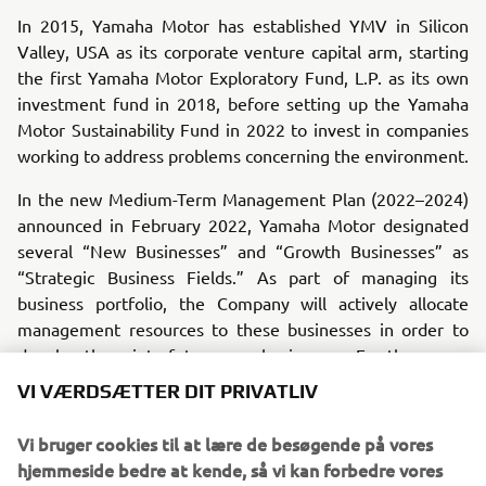
In 2015, Yamaha Motor has established YMV in Silicon
Valley, USA as its corporate venture capital arm, starting
the first Yamaha Motor Exploratory Fund, L.P. as its own
investment fund in 2018, before setting up the Yamaha
Motor Sustainability Fund in 2022 to invest in companies
working to address problems concerning the environment.
In the new Medium-Term Management Plan (2022–2024)
announced in February 2022, Yamaha Motor designated
several “New Businesses” and “Growth Businesses” as
“Strategic Business Fields.” As part of managing its
business portfolio, the Company will actively allocate
management resources to these businesses in order to
develop them into future core businesses. For these new
VI VÆRDSÆTTER DIT PRIVATLIV
businesses, the Company will promote new value creation
unique to Yamaha Motor through co-creation partnerships
Vi bruger cookies til at lære de besøgende på vores
and with the technologies and expertise it has garnered to
hjemmeside bedre at kende, så vi kan forbedre vores
date.
hjemmeside, produkter, services og marketingtiltag.