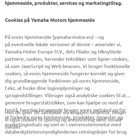
Fund Overview
Cookies på Yamaha Motors hjemmeside
Name:
Yamaha Motor Exploratory Fund, L.P. II
Established:
February 2023
På vores hjemmeside (yamaha-motor.eu) – og
Total fund amount:
US$100 million
på eventuelle lokale versioner af denne – anvender vi,
Fund period:
10 years
Yamaha Motor Europe N.V., dets filialer og tilknyttede
Investment target:
Startups with innovative technologies
partnere, cookies, herunder teknikker som ligner cookies,
and ample business growth potential in the fields of
så som JaveScript og Web beacons. Vi bruger funktionelle
transportation, robotics, data/AI, fintech/insurtech, and
cookies, så vores hjemmeside fungerer korrekt og giver
digital health and wellness
dig grundlæggende funktioner på vores hjemmeside,
f.eks. at huske dine loginoplysninger og
sprogindstillinger. Vibruger også analytiske cookies til at
generere brugerstatistikker, som kan hjælpe os med at
forstå, hvordan besøgende bruger vores websted og for
Hvis du giver dit samtykke via knappen nedenfor, bruger
at forbedre vores hjemmeside, produkter, tjenester og
VIRKSOMHED
vi også cookies til sporing og annoncering samt sociale
marketingindsats og som er i overensstemmelse med
medier:
databeskyttelsesmyndighedernes retningslinjer for brug
B2B
af private data.