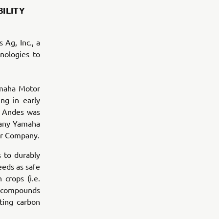
ILITY
Ag, Inc., a
nologies to
amaha Motor
ing in early
n Andes was
pany Yamaha
or Company.
 to durably
eeds as safe
crops (i.e.
l compounds
ting carbon