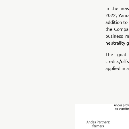
In the ne
2022, Yamah
addition t
the Compan
business mo
neutrality g
The goal 
credits/of
applied in a