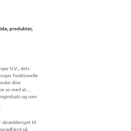
ide, produkter,
NYHEDSBREV
ope N.V., dets
Vær den første til at få besked om de seneste tilbud, særlige
bruger funktionelle
arrangementer, nye udgivelser og meget mere.
huske dine
lpe os med at
TILMELD DIG
ingindsats og som
:
Læs vores privatlivspolitik for at lære, hvordan vi behandler
dine personlige data:
Privatlivspolitik
r skræddersyet til
wseradfærd på