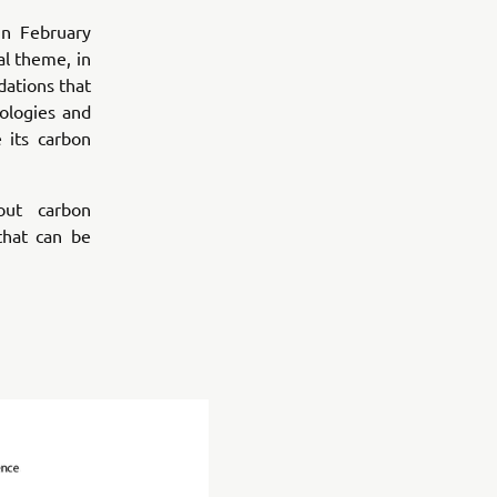
n February
al theme, in
ations that
ologies and
e its carbon
out carbon
that can be