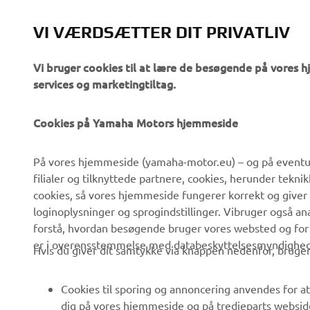
VI VÆRDSÆTTER DIT PRIVATLIV
Vi bruger cookies til at lære de besøgende på vores 
services og marketingtiltag.
Cookies på Yamaha Motors hjemmeside
VIRKSOMHED
B2B
På vores hjemmeside (yamaha-motor.eu) – og på eventue
filialer og tilknyttede partnere, cookies, herunder tekn
Om os
eBike systemer
cookies, så vores hjemmeside fungerer korrekt og giver
Nyheder
Myndigheder
loginoplysninger og sprogindstillinger. Vibruger også an
forstå, hvordan besøgende bruger vores websted og for
Begivenheder
Golfbaner
er i overensstemmelse med databeskyttelsesmyndighedern
Hvis du giver dit samtykke via knappen nedenfor, bruger 
Presse
Redningstjensten
Brochurer
Køreskoler
Cookies til sporing og annoncering anvendes for at
Arbejde hos Yamaha
Robotics
dig på vores hjemmeside og på tredjeparts websid