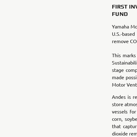
FIRST I
FUND
Yamaha Mot
U.S.-based
remove CO
This marks
Sustainabil
stage comp
made possi
Motor Vent
Andes is r
store atmos
vessels fo
corn, soyb
that captu
dioxide rem