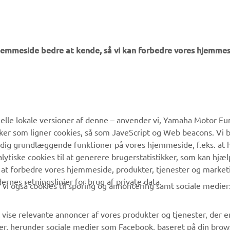
hjemmeside bedre at kende, så vi kan forbedre vores hjemmes
MERE YAMAHA
SUPPORT
lle lokale versioner af denne – anvender vi, Yamaha Motor Eur
ikker som ligner cookies, så som JaveScript og Web beacons. Vi 
MyYamaha
Kundeservice
 dig grundlæggende funktioner på vores hjemmeside, f.eks. at 
Yamaha Music
Reservedelskatalog
alytiske cookies til at generere brugerstatistikker, som kan hjæ
 at forbedre vores hjemmeside, produkter, tjenester og market
Yamaha Racing
Yamaha-forhandler
es retningslinjer for brug af private data.
vi også cookies til sporing og annoncering samt sociale medier
Yamaha Motor Global
Håndtering af
affaldsbatterier
Mobil Apps
 vise relevante annoncer af vores produkter og tjenester, der e
er, herunder sociale medier som Facebook, baseret på din bro