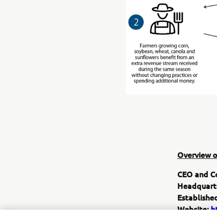
Overview o
CEO and C
Headquart
Establishe
Website:
h