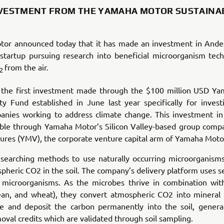
NVESTMENT FROM THE YAMAHA MOTOR SUSTAINAB
or announced today that it has made an investment in Andes 
 startup pursuing research into beneficial microorganism tech
from the air.
2
 the first investment made through the $100 million USD Y
ity Fund established in June last year specifically for invest
anies working to address climate change. This investment i
ble through Yamaha Motor’s Silicon Valley-based group com
ures (YMV), the corporate venture capital arm of Yamaha Mot
esearching methods to use naturally occurring microorganisms
pheric CO2 in the soil. The company’s delivery platform uses s
r microorganisms. As the microbes thrive in combination with 
ean, and wheat), they convert atmospheric CO2 into minera
re and deposit the carbon permanently into the soil, genera
oval credits which are validated through soil sampling.