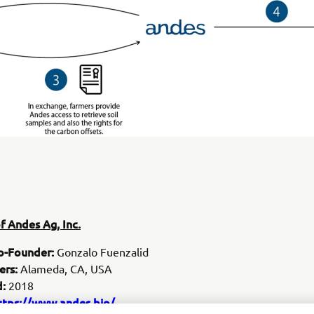
f Andes Ag, Inc.
o-Founder:
Gonzalo Fuenzalid
ers:
Alameda, CA, USA
d:
2018
ttps://www.andes.bio/