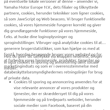
på eventuelle lokale versioner af denne – anvender vi,
folks værdier 100 år ude i fremtiden, som vi skabte i
Yamaha Motor Europe N.V., dets filialer og tilknyttede
World Building-bibeln. Hvis du ser serien, mens du
partnere, cookies, herunder teknikker som ligner cookies,
forestiller dig, hvordan disse ting hænger sammen, finder
så som JaveScript og Web beacons. Vi bruger funktionelle
du det måske endnu mere interessant", siger Nakamura.
cookies, så vores hjemmeside fungerer korrekt og giver
"Jeg kender ikke slutningen endnu. Som seer vil jeg gerne
dig grundlæggende funktioner på vores hjemmeside,
fordybe mig i en verden og dens historie, når jeg ser den".
f.eks. at huske dine loginoplysninger og
sprogindstillinger. Vibruger også analytiske cookies til at
LÆS MERE OM PROJEKTET
generere brugerstatistikker, som kan hjælpe os med at
forstå, hvordan besøgende bruger vores websted og for
Hvis du giver dit samtykke via knappen nedenfor, bruger
at forbedre vores hjemmeside, produkter, tjenester og
vi også cookies til sporing og annoncering samt sociale
marketingindsats og som er i overensstemmelse med
medier:
databeskyttelsesmyndighedernes retningslinjer for brug
af private data.
VIRKSOMHED
Cookies til sporing og annoncering anvendes for at
vise relevante annoncer af vores produkter og
tjenester, der er skræddersyet til dig på vores
B2B
hjemmeside og på tredjeparts websider, herunder
sociale medier som Facebook, baseret på din
MERE YAMAHA