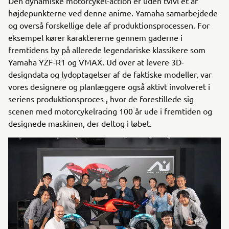
Den dynamiske motorcykel-action er uden tvivl et af
højdepunkterne ved denne anime. Yamaha samarbejdede
og overså forskellige dele af produktionsprocessen. For
eksempel kører karaktererne gennem gaderne i
fremtidens by på allerede legendariske klassikere som
Yamaha YZF-R1 og VMAX. Ud over at levere 3D-
designdata og lydoptagelser af de faktiske modeller, var
vores designere og planlæggere også aktivt involveret i
seriens produktionsproces , hvor de forestillede sig
scenen med motorcykelracing 100 år ude i fremtiden og
designede maskinen, der deltog i løbet.