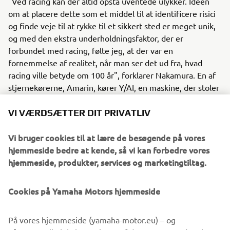
"Ved racing kan der altid opstå uventede ulykker. Idéen
om at placere dette som et middel til at identificere risici
og finde veje til at rykke til et sikkert sted er meget unik,
og med den ekstra underholdningsfaktor, der er
forbundet med racing, følte jeg, at der var en
fornemmelse af realitet, når man ser det ud fra, hvad
racing ville betyde om 100 år", forklarer Nakamura. En af
stjernekørerne, Amarin, kører Y/AI, en maskine, der stoler
på menneskers muligheder.
VI VÆRDSÆTTER DIT PRIVATLIV
Et af højdepunkterne er efterstræbelsen efter realisme,
det fremtidige motorcykeldesign bevarer kørerens
Vi bruger cookies til at lære de besøgende på vores
position som på MotoGP-maskinen "YZR-M1", mens
hjemmeside bedre at kende, så vi kan forbedre vores
formen på motorcyklen balancerer sammenhængen
hjemmeside, produkter, services og marketingtiltag.
mellem avanceret design og produktdesign. Der er også
bygget en konceptmodel i fuld størrelse af Y/AI, som efter
Cookies på Yamaha Motors hjemmeside
planen skal afsløres på Motor Expo 2024 i Thailand i
slutningen af november.
På vores hjemmeside (yamaha-motor.eu) – og
"Historien er baseret på de sociale strukturer, teknologi og