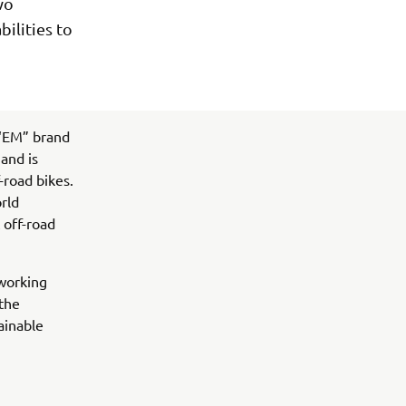
wo
ilities to
 “EM” brand
and is
-road bikes.
orld
 off-road
 working
 the
ainable