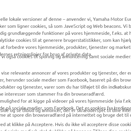
MERE YAMAHA
SUPPORT
lle lokale versioner af denne – anvender vi, Yamaha Motor Eur
ikker som ligner cookies, så som JaveScript og Web beacons. Vi 
MyYamaha
Kundeservice
 dig grundlæggende funktioner på vores hjemmeside, f.eks. at 
Yamaha Music
Reservedelskatalog
alytiske cookies til at generere brugerstatistikker, som kan hjæ
 at forbedre vores hjemmeside, produkter, tjenester og market
Yamaha Racing
Yamaha-forhandler
es retningslinjer for brug af private data.
vi også cookies til sporing og annoncering samt sociale medier
Yamaha Motor Global
Håndtering af
affaldsbatterier
Mobil Apps
 vise relevante annoncer af vores produkter og tjenester, der e
er, herunder sociale medier som Facebook, baseret på din bro
dukter og tjenester, varer som du har tilføjet til din indkøbsku
ine interesser som stammer fra din browseradfærd.
g mulighed for at kigge på videoer på vores hjemmeside (via f.e
de på sociale medier, som Facebook. Det er cookies fra tredjepa
ide og se tilbud og annoncer, der er skræddersyet til dine inter
me at spore din browseradfærd på internettet og bruge det til 
ed at klikke på Acceptere. Hvis du ikke vil acceptere disse cooki