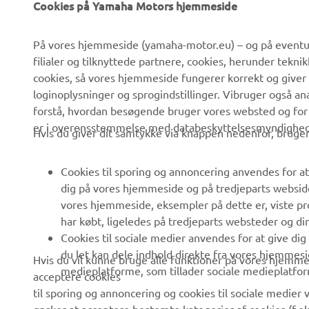
Cookies på Yamaha Motors hjemmeside
VIRKSOMHED
B2B
På vores hjemmeside (yamaha-motor.eu) – og på eventue
filialer og tilknyttede partnere, cookies, herunder tekn
Om os
eBike systemer
cookies, så vores hjemmeside fungerer korrekt og giver
Nyheder
Myndigheder
loginoplysninger og sprogindstillinger. Vibruger også an
forstå, hvordan besøgende bruger vores websted og for
Begivenheder
Golfbaner
er i overensstemmelse med databeskyttelsesmyndighedern
Hvis du giver dit samtykke via knappen nedenfor, bruger 
Presse
Redningstjensten
Brochurer
Køreskoler
Cookies til sporing og annoncering anvendes for at
Arbejde hos Yamaha
Robotics
dig på vores hjemmeside og på tredjeparts websid
vores hjemmeside, eksempler på dette er, viste pro
Bliv forhandler
Partnerskaber
har købt, ligeledes på tredjeparts websteder og d
Menneskerettighedspolitik
Teknisk information til
Cookies til sociale medier anvendes for at give di
uafhængige forhandlere
du let kan dele indhold direkte fra vores hjemmesi
Hvis du vil kunne bruge alle funktioner på vores hjemmes
Politik for bæredygtighed
medieplatforme, som tillader sociale medieplatfor
acceptere cookies
Yamalube Safety Data
Whistleblower-kanal
til sporing og annoncering og cookies til sociale medier v
Sheets