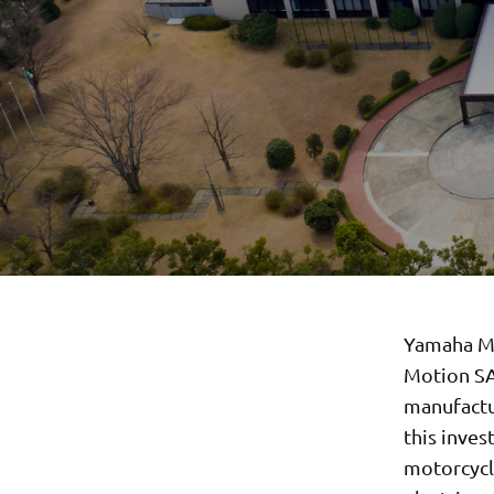
Yamaha Mo
Motion SA
manufactur
this inves
motorcycle