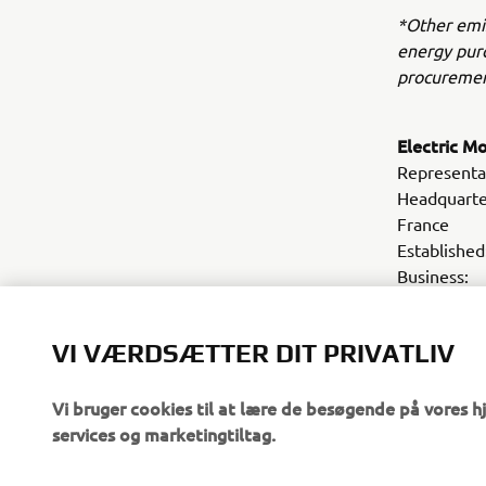
*Other emis
energy purc
procuremen
Electric M
Representa
Headquarte
France
Establis
Business: 
motorcycle
Webs
VI VÆRDSÆTTER DIT PRIVATLIV
Vi bruger cookies til at lære de besøgende på vores 
services og marketingtiltag.