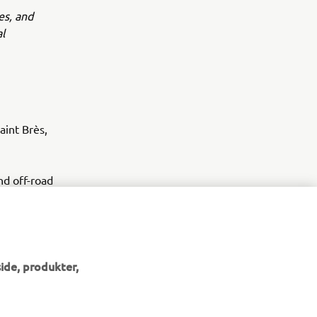
es, and
l
int Brès,
d off-road
ide, produkter,