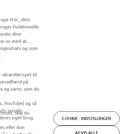
NYHEDSBREV
ope N.V., dets
Vær den første til at få besked om de seneste tilbud, særlige
bruger funktionelle
arrangementer, nye udgivelser og meget mere.
huske dine
lpe os med at
ingindsats og som
TILMELD DIG
:
Læs vores privatlivspolitik for at lære, hvordan vi behandler
dine personlige data:
Privatlivspolitik
r skræddersyet til
wseradfærd på
rv og varer, som du
ks. YouTube) og så
rts sociale
esser, skal du
deres eget brug.
COOKIE - INDSTILLINGER
es eller kun
AFVIS ALLE