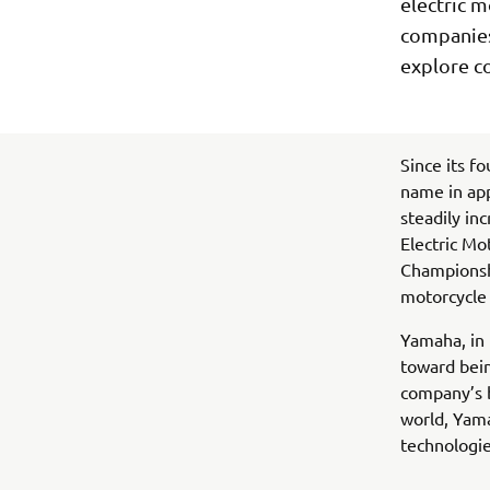
electric m
companies 
explore c
Since its f
name in ap
steadily in
Electric Mo
Championshi
motorcycle 
Yamaha, in 
toward bein
company’s b
world, Yam
technologie