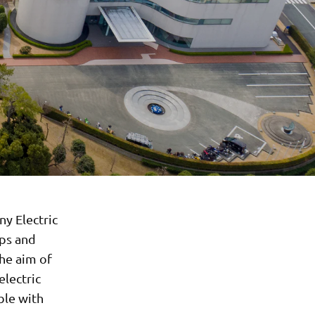
y Electric
ops and
The aim of
electric
ble with