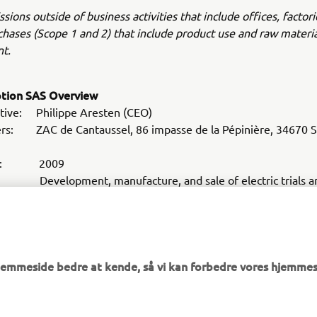
sions outside of business activities that include offices, factori
hases (Scope 1 and 2) that include product use and raw materia
t.
otion SAS Overview
tive: Philippe Aresten (CEO)
rs: ZAC de Cantaussel, 86 impasse de la Pépinière, 34670 Sa
hed: 2009
Development, manufacture, and sale of electric trials an
s
ite:
www.em-motorcycles.com
hjemmeside bedre at kende, så vi kan forbedre vores hjemmes