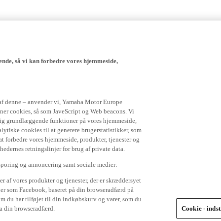
ende, så vi kan forbedre vores hjemmeside,
 af denne – anvender vi, Yamaha Motor Europe
igner cookies, så som JaveScript og Web beacons. Vi
 dig grundlæggende funktioner på vores hjemmeside,
lytiske cookies til at generere brugerstatistikker, som
t forbedre vores hjemmeside, produkter, tjenester og
ernes retningslinjer for brug af private data.
 sporing og annoncering samt sociale medier:
r af vores produkter og tjenester, der er skræddersyet
dier som Facebook, baseret på din browseradfærd på
om du har tilføjet til din indkøbskurv og varer, som du
ra din browseradfærd.
Cookie - indst