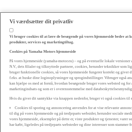
Vi værdsætter dit privatliv
Vi bruger cookies til at lære de besøgende på vores hjemmeside bedre at k
produkter, services og marketingtiltag.
Cookies på Yamaha Motors hjemmeside
På vores hjemmeside (yamaha-motor.eu) – og på eventuelle lokale versioner
N.V., dets filialer og tilknyttede partnere, cookies, herunder teknikker som l
bruger funktionelle cookies, så vores hjemmeside fungerer korrekt og giver
f.eks. at huske dine loginoplysninger og sprogindstillinger. Vibruger også ana
kan hjælpe os med at forstå, hvordan besøgende bruger vores websted og for a
marketingindsats og som er i overensstemmelse med databeskyttelsesmyndighed
Hvis du giver dit samtykke via knappen nedenfor, bruger vi også cookies til
Cookies til sporing og annoncering anvendes for at vise relevante annonce
til dig på vores hjemmeside og på tredjeparts websider, herunder sociale me
vores hjemmeside, eksempler på dette er, viste produkter og tjenester, varer s
har købt, ligeledes på tredjeparts websteder og dine interesser som stammer f