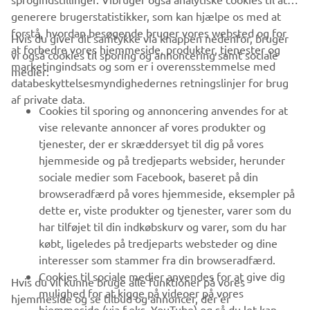
generere brugerstatistikker, som kan hjælpe os med at
forstå, hvordan besøgende bruger vores websted og for
Hvis du giver dit samtykke via knappen nedenfor, bruger
at forbedre vores hjemmeside, produkter, tjenester og
vi også cookies til sporing og annoncering samt sociale
VIRKSOMHED
marketingindsats og som er i overensstemmelse med
medier:
databeskyttelsesmyndighedernes retningslinjer for brug
af private data.
B2B
Cookies til sporing og annoncering anvendes for at
vise relevante annoncer af vores produkter og
MERE YAMAHA
tjenester, der er skræddersyet til dig på vores
hjemmeside og på tredjeparts websider, herunder
sociale medier som Facebook, baseret på din
SUPPORT
browseradfærd på vores hjemmeside, eksempler på
dette er, viste produkter og tjenester, varer som du
har tilføjet til din indkøbskurv og varer, som du har
NYHEDSBREV
købt, ligeledes på tredjeparts websteder og dine
Vær den første til at få besked om de seneste tilbud, særlige
interesser som stammer fra din browseradfærd.
arrangementer, nye udgivelser og meget mere.
Cookies til sociale medier anvendes for at give dig
Hvis du vil kunne bruge alle funktioner på vores
mulighed for at kigge på videoer på vores
hjemmeside og se tilbud og annoncer, der er
hjemmeside (via f.eks. YouTube) og så du let kan