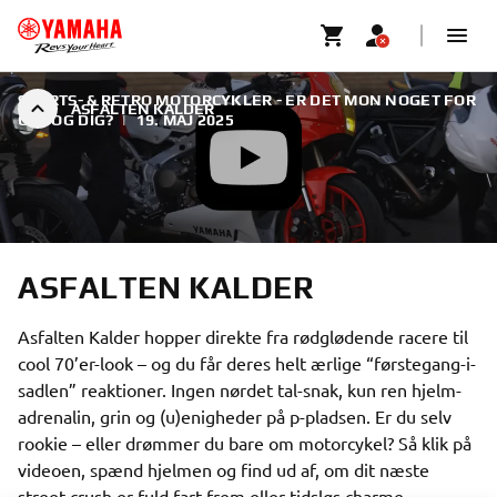
SPORTS- & RETRO MOTORCYKLER - ER DET MON NOGET FOR
ASFALTEN KALDER
OS - OG DIG?
|
19. MAJ 2025
ASFALTEN KALDER
Asfalten Kalder hopper direkte fra rødglødende racere til
cool 70’er-look – og du får deres helt ærlige “førstegang-i-
sadlen” reaktioner. Ingen nørdet tal-snak, kun ren hjelm-
adrenalin, grin og (u)enigheder på p-pladsen. Er du selv
rookie – eller drømmer du bare om motorcykel? Så klik på
videoen, spænd hjelmen og find ud af, om dit næste
street-crush er fuld fart frem eller tidsløs charme.