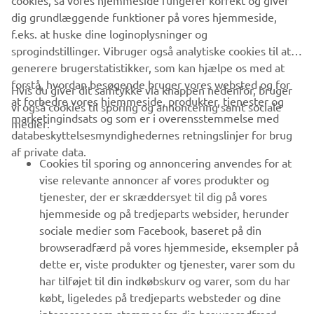
OPDAG MERE
dig grundlæggende funktioner på vores hjemmeside,
f.eks. at huske dine loginoplysninger og
sprogindstillinger. Vibruger også analytiske cookies til at
generere brugerstatistikker, som kan hjælpe os med at
forstå, hvordan besøgende bruger vores websted og for
Hvis du giver dit samtykke via knappen nedenfor, bruger
at forbedre vores hjemmeside, produkter, tjenester og
vi også cookies til sporing og annoncering samt sociale
VIRKSOMHED
marketingindsats og som er i overensstemmelse med
medier:
databeskyttelsesmyndighedernes retningslinjer for brug
af private data.
B2B
Cookies til sporing og annoncering anvendes for at
vise relevante annoncer af vores produkter og
MERE YAMAHA
tjenester, der er skræddersyet til dig på vores
hjemmeside og på tredjeparts websider, herunder
sociale medier som Facebook, baseret på din
SUPPORT
browseradfærd på vores hjemmeside, eksempler på
dette er, viste produkter og tjenester, varer som du
har tilføjet til din indkøbskurv og varer, som du har
NYHEDSBREV
købt, ligeledes på tredjeparts websteder og dine
Vær den første til at få besked om de seneste tilbud, særlige
interesser som stammer fra din browseradfærd.