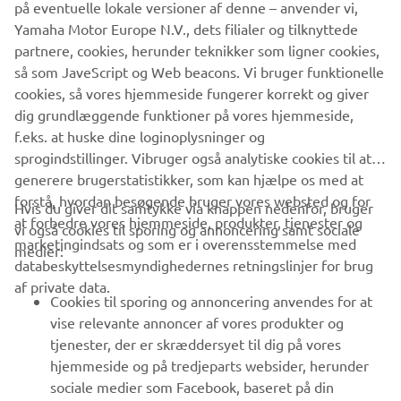
på eventuelle lokale versioner af denne – anvender vi,
Yamaha Motor Europe N.V., dets filialer og tilknyttede
partnere, cookies, herunder teknikker som ligner cookies,
så som JaveScript og Web beacons. Vi bruger funktionelle
cookies, så vores hjemmeside fungerer korrekt og giver
DISCOVER MORE
dig grundlæggende funktioner på vores hjemmeside,
f.eks. at huske dine loginoplysninger og
sprogindstillinger. Vibruger også analytiske cookies til at
generere brugerstatistikker, som kan hjælpe os med at
forstå, hvordan besøgende bruger vores websted og for
Hvis du giver dit samtykke via knappen nedenfor, bruger
at forbedre vores hjemmeside, produkter, tjenester og
vi også cookies til sporing og annoncering samt sociale
VIRKSOMHED
marketingindsats og som er i overensstemmelse med
medier:
databeskyttelsesmyndighedernes retningslinjer for brug
af private data.
B2B
Cookies til sporing og annoncering anvendes for at
vise relevante annoncer af vores produkter og
MERE YAMAHA
tjenester, der er skræddersyet til dig på vores
hjemmeside og på tredjeparts websider, herunder
sociale medier som Facebook, baseret på din
SUPPORT