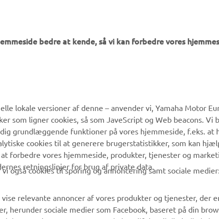
hjemmeside bedre at kende, så vi kan forbedre vores hjemmes
MERE YAMAHA
SUPPORT
lle lokale versioner af denne – anvender vi, Yamaha Motor Eur
ikker som ligner cookies, så som JaveScript og Web beacons. Vi 
MyYamaha
Kundeservice
 dig grundlæggende funktioner på vores hjemmeside, f.eks. at 
Yamaha Music
Reservedelskatalog
alytiske cookies til at generere brugerstatistikker, som kan hjæ
 at forbedre vores hjemmeside, produkter, tjenester og market
Yamaha Racing
Yamaha-forhandler
es retningslinjer for brug af private data.
vi også cookies til sporing og annoncering samt sociale medier
Yamaha Motor Global
Håndtering af
affaldsbatterier
Mobil Apps
 vise relevante annoncer af vores produkter og tjenester, der e
er, herunder sociale medier som Facebook, baseret på din bro