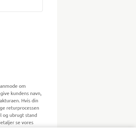
an anmode om
ngive kundens navn,
akturaen. Hvis din
lge returprocessen
al og ubrugt stand
etaljer se vores