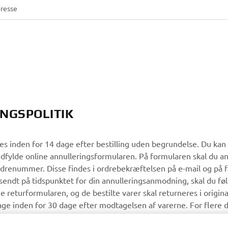
NGSPOLITIK
res inden for 14 dage efter bestilling uden begrundelse. Du k
udfylde online annulleringsformularen. På formularen skal du a
drenummer. Disse findes i ordrebekræftelsen på e-mail og på f
fsendt på tidspunktet for din annulleringsanmodning, skal du fø
e returformularen, og de bestilte varer skal returneres i origin
lage inden for 30 dage efter modtagelsen af varerne. For flere d
r
for vores webshop.