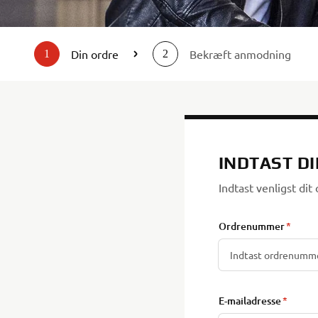
Din ordre
Bekræft anmodning
1
2
INDTAST D
Indtast venligst di
Ordrenummer
E-mailadresse