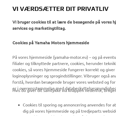
VI VÆRDSÆTTER DIT PRIVATLIV
Vi bruger cookies til at lære de besøgende på vores 
services og marketingtiltag.
Cookies på Yamaha Motors hjemmeside
VIRKSOMHED
B2B
På vores hjemmeside (yamaha-motor.eu) – og på eventue
filialer og tilknyttede partnere, cookies, herunder tekn
Om os
eBike systemer
cookies, så vores hjemmeside fungerer korrekt og giver
Nyheder
Myndigheder
loginoplysninger og sprogindstillinger. Vibruger også an
forstå, hvordan besøgende bruger vores websted og for
Begivenheder
Golfbaner
er i overensstemmelse med databeskyttelsesmyndighedern
Hvis du giver dit samtykke via knappen nedenfor, bruger 
Presse
Redningstjensten
Brochurer
Køreskoler
Cookies til sporing og annoncering anvendes for at
Arbejde hos Yamaha
Robotics
dig på vores hjemmeside og på tredjeparts websid