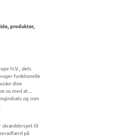
ide, produkter,
NYHEDSBREV
ope N.V., dets
Vær den første til at få besked om de seneste tilbud, særlige
bruger funktionelle
arrangementer, nye udgivelser og meget mere.
huske dine
lpe os med at
ingindsats og som
TILMELD DIG
:
Læs vores privatlivspolitik for at lære, hvordan vi behandler
dine personlige data:
Privatlivspolitik
r skræddersyet til
wseradfærd på